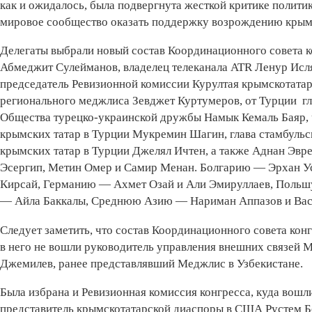
как и ожидалось, была подвергнута жесткой критике полити
мировое сообщество оказать поддержку возрождению крымс
Делегаты выбрали новый состав Координационного совета к
Абмеджит Сулейманов, владелец телеканала АТR Ленур Исля
председатель Ревизионной комиссии Курултая крымскотатар
регионального меджлиса Зевджет Куртумеров, от Турции гл
Общества турецко-украинской дружбы Намык Кемаль Баяр,
крымских татар в Турции Мукремин Шагин, глава стамбуль
крымских татар в Турции Джелял Ичтен, а также Аднан Эв
Эсергип, Метин Омер и Самир Менан. Болгарию — Эрхан У
Кирсай, Германию — Ахмет Озай и Али Эмируллаев, Польш
— Айла Баккалы, Среднюю Азию — Нариман Аппазов и Вас
Следует заметить, что состав Координационного совета кон
в него не вошли руководитель управления внешних связей
Джемилев, ранее представлявший Меджлис в Узбекистане.
Была избрана и Ревизионная комиссия конгресса, куда вошл
представитель крымскотатарской диаспоры в США Рустем Б