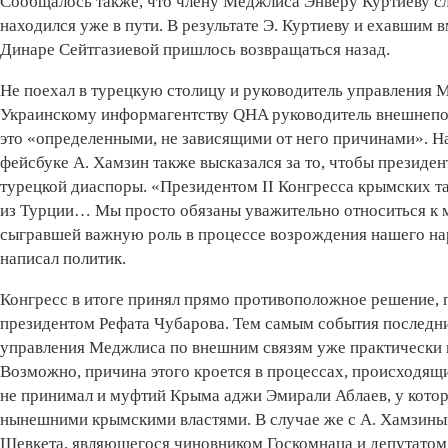
Сообщалось также, что члену Меджлиса Энверу Куртиеву сле
находился уже в пути. В результате Э. Куртиеву и ехавшим
Динаре Сейтгазиевой пришлось возвращаться назад.
Не поехал в турецкую столицу и руководитель управления 
Украинскому информагентству QHA руководитель внешнепо
это «определенными, не зависящими от него причинами». На
фейсбуке А. Хамзин также высказался за то, чтобы президен
турецкой диаспоры. «Президентом II Конгресса крымских т
из Турции… Мы просто обязаны уважительно относиться к 
сыгравшей важную роль в процессе возрождения нашего нар
написал политик.
Конгресс в итоге принял прямо противоположное решение,
президентом Рефата Чубарова. Тем самым события последни
управления Меджлиса по внешним связям уже практически 
Возможно, причина этого кроется в процессах, происходящи
не принимал и муфтий Крыма аджи Эмирали Аблаев, у котор
нынешними крымскими властями. В случае же с А. Хамзиным
Шевкета, являющегося чиновником Госкомнаца и депутатом 