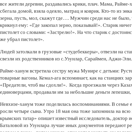
все жители деревни, раздавались крики, плач. Мама, Райме-
сбегала домой, взяла одеяло, матрац и коврик. Кто-то из энк
зерна, пусть, мол, скажут где…. Мужчин среди нас не было, 
крикнул ему: «Где закопал зерно, показывай!». Старик ничег
пистолет со словами: «Застрелю!». На что старик с достоинст
же убрал пистолет».
Людей затолкали в грузовые «студебеккеры», отвезли на с
свезли их родственников из с.Узунлар, Сараймен, Аджи-Эли.
Райме-ханум встретила сестру мужа Мунире с детьми: Руст
товарные вагоны. Кемал-ага вспоминает, как на станциях з
«Предатели, чтоб вы сдохли!». Когда проезжали через Каза
единоверцами, продавали им за небольшие деньги лепешки,
Невхизе-ханум тоже поделилась воспоминаниями. В семье ее
росли четыре сына. Утро 18 мая она тоже запомнила на всю
крымских татар» опишет известный исследователь, доктор 
Баталовой из Узунлара лучше иных документов передают реа