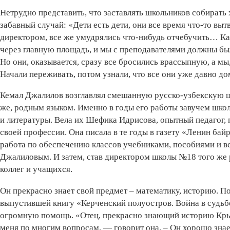
Нетрудно представить, что заставлять школьников собирать
забавный случай: «Дети есть дети, они все время что-то выт
директором, все же умудрялись что-нибудь отчебучить… Как
через главную площадь, и мы с преподавателями должны бы
Но они, оказывается, сразу все бросились врассыпную, а мы,
Начали переживать, потом узнали, что все они уже давно до
Кемал Джалилов возглавлял смешанную русско-узбекскую шк
же, родным языком. Именно в годы его работы завучем шко
и литературы. Вела их Шефика Идрисова, опытный педагог,
своей профессии. Она писала в те годы в газету «Ленин бай
работа по обеспечению классов учебниками, пособиями и 
Джалиловым. И затем, став директором школы №18 того же 
коллег и учащихся.
Он прекрасно знает свой предмет – математику, историю. П
выпустившей книгу «Керченский полуостров. Война в судьбе
огромную помощь. «Отец, прекрасно знающий историю Крым
меня по многим вопросам, — говорит она. – Он хорошо знае