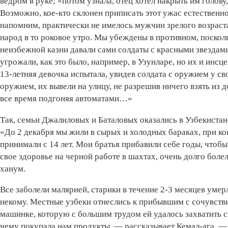
ведром в руке; «потом узнала, отец хотел накрыть им голову
Возможно, кое-кто склонен приписать этот ужас естественн
напомним, практически не имелось мужчин зрелого возрас
народ в то роковое утро. Мы убеждены в противном, поскол
неизбежной казни давали сами солдаты с красными звездами 
угрожали, как это было, например, в Узунларе, но их и инс
13-летняя девочка испытала, увидев солдата с оружием у св
оружием, их вывели на улицу, не разрешив ничего взять из 
все время подгоняя автоматами…»
Так, семьи Джалиловых и Баталовых оказались в Узбекистан
«До 2 декабря мы жили в сырых и холодных бараках, при коп
принимали с 14 лет. Мои братья прибавили себе годы, чтобы 
свое здоровье на черной работе в шахтах, очень долго боле
ханум.
Все заболели малярией, старики в течение 2-3 месяцев умер
некому. Местные узбеки отнеслись к прибывшим с сочувств
машинке, которую с большим трудом ей удалось захватить с
чему покупала нам продукты, — рассказывает Кемал-ага. — 