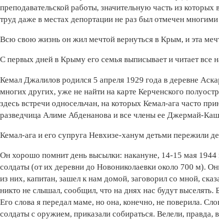
преподавательской работы, значительную часть из которых
труд даже в местах депортации не раз был отмечен многими
Всю свою жизнь он жил мечтой вернуться в Крым, и эта мечт
С первых дней в Крыму его семья выписывает и читает все 
Кемал Джалилов родился 5 апреля 1929 года в деревне Аскар
многих других, уже не найти на карте Керченского полуост
здесь встречи односельчан, на которых Кемал-ага часто пр
разведчица Алиме Абденанова и все члены ее Джермай-Каш
Кемал-ага и его супруга Невхизе-ханум детьми пережили д
Он хорошо помнит день высылки: накануне, 14-15 мая 1944
солдаты (от их деревни до Новониколаевки около 700 м). О
из них, капитан, зашел к нам домой, заговорил со мной, сказа
никто не слышал, сообщил, что на днях нас будут выселять.
Его слова я передал маме, но она, конечно, не поверила. С
солдаты с оружием, приказали собираться. Велели, правда, 