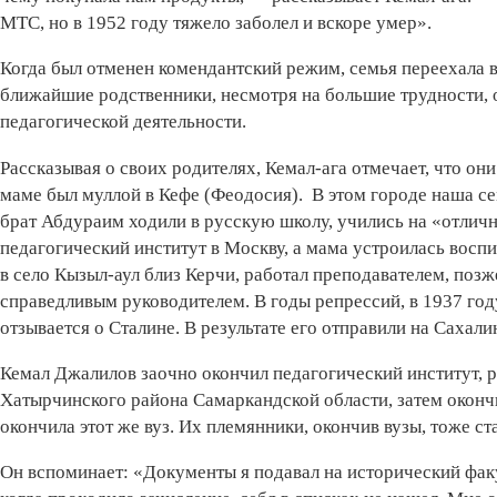
МТС, но в 1952 году тяжело заболел и вскоре умер».
Когда был отменен комендантский режим, семья переехала в
ближайшие родственники, несмотря на большие трудности, о
педагогической деятельности.
Рассказывая о своих родителях, Кемал-ага отмечает, что о
маме был муллой в Кефе (Феодосия). В этом городе наша се
брат Абдураим ходили в русскую школу, учились на «отличн
педагогический институт в Москву, а мама устроилась восп
в село Кызыл-аул близ Керчи, работал преподавателем, поз
справедливым руководителем. В годы репрессий, в 1937 году
отзывается о Сталине. В результате его отправили на Сахалин
Кемал Джалилов заочно окончил педагогический институт, р
Хатырчинского района Самаркандской области, затем оконч
окончила этот же вуз. Их племянники, окончив вузы, тоже ст
Он вспоминает: «Документы я подавал на исторический факу