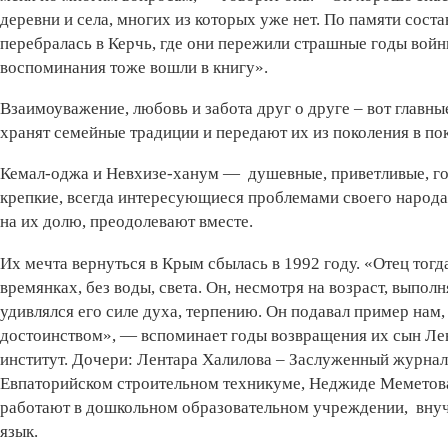
деревни и села, многих из которых уже нет. По памяти соста
перебралась в Керчь, где они пережили страшные годы войн
воспоминания тоже вошли в книгу».
Взаимоуважение, любовь и забота друг о друге – вот главн
хранят семейные традиции и передают их из поколения в по
Кемал-оджа и Невхизе-ханум — душевные, приветливые, гос
крепкие, всегда интересующиеся проблемами своего народа
на их долю, преодолевают вместе.
Их мечта вернуться в Крым сбылась в 1992 году. «Отец тогда
времянках, без воды, света. Он, несмотря на возраст, выполн
удивлялся его силе духа, терпению. Он подавал пример нам
достоинством», — вспоминает годы возвращения их сын Л
институт. Дочери: Лентара Халилова – Заслуженный журна
Евпаторийском строительном техникуме, Неджиде Меметов
работают в дошкольном образовательном учреждении, внуч
язык.