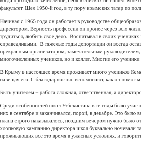
когда проходило зачисление, себя в списках не нашел. Мне 
факультет. Шел 1950-й год, в ту пору крымских татар по по
Начиная с 1965 года он работает в руководстве общеобразо
директором. Верность профессии он пронес через всю жизнь
трудиться, любить свое дело. Воспитывал в своих учениках 
справедливыми. В тяжелые годы депортации он всегда оста
прекрасным организатором, замечательным руководителем,
многочисленных учеников, но и коллег. Многие его ученики
В Крыму в настоящее время проживает много учеников Кемал
навещая его. С благодарностью вспоминают, как он помог 
Быть учителем – работа сложная, ответственная, а директор
Среди особенностей школ Узбекистана в те годы было участ
них в сентябре и заканчивался, порой, в декабре. Это был
плана строго наказывалось, поздним вечером нужно было от
хлопковую кампанию директора школ буквально ночевали там
проживающих все это время в ужасных условиях, и говорить