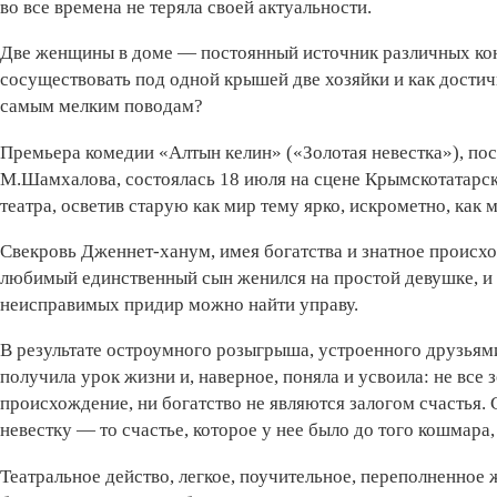
во все времена не теряла своей актуальности.
Две женщины в доме — постоянный источник различных кон
сосуществовать под одной крышей две хозяйки и как достич
самым мелким поводам?
Премьера комедии «Алтын келин» («Золотая невестка»), по
М.Шамхалова, состоялась 18 июля на сцене Крымскотатарс
театра, осветив старую как мир тему ярко, искрометно, как 
Свекровь Дженнет-ханум, имея богатства и знатное происхож
любимый единственный сын женился на простой девушке, и о
неисправимых придир можно найти управу.
В результате остроумного розыгрыша, устроенного друзьям
получила урок жизни и, наверное, поняла и усвоила: не все з
происхождение, ни богатство не являются залогом счастья.
невестку — то счастье, которое у нее было до того кошмара
Театральное действо, легкое, поучительное, переполненно