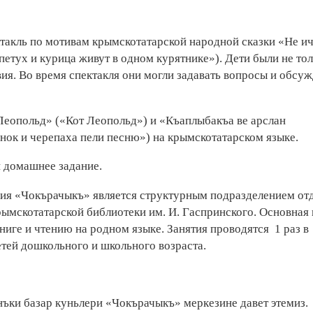
такль по мотивам крымскотатарской народной сказки «Не и
петух и курица живут в одном курятнике»). Дети были не то
вия. Во время спектакля они могли задавать вопросы и обсуж
еопольд» («Кот Леопольд») и «Къаплыбакъа ве арслан
ок и черепаха пели песню») на крымскотатарском языке.
и домашнее задание.
ния «Чокърачыкъ» является структурным подразделением от
ымскотатарской библиотеки им. И. Гаспринского. Основная 
ниге и чтению на родном языке. Занятия проводятся 1 раз в
етей дошкольного и школьного возраста.
ъки базар куньлери «Чокърачыкъ» меркезине давет этемиз.