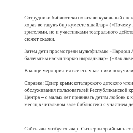
Сотрудники библиотеки показали кукольный спек
хораз ве тавукъ бир куместе яшайлар» («Почему 
зрителями, но и участниками театрального дейст
сюжет сказки.
Затем дети просмотрели мультфильмы «Пардош Л
балачыгъы насыл тюркю йырладылар» («Как львён
В конце мероприятия все его участники получил
Справка: Центр крымскотатарского детского чте
обслуживания пользователей Республиканской кр
Центра – с малых лет прививать детям любовь к к
месяц в читальном зале библиотеки с участием д
Сайгъылы матбуатчылар! Сизлерни эр айнынъ сон