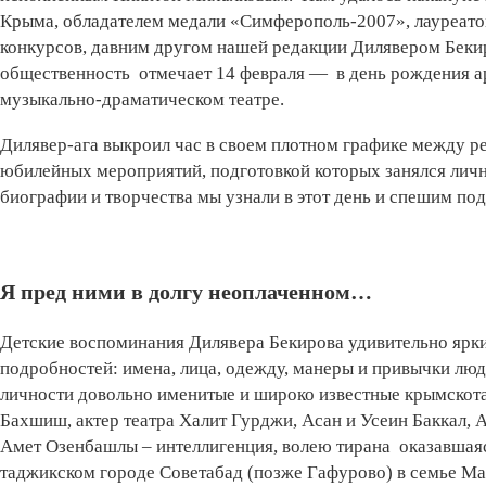
Крыма, обладателем медали «Симферополь-2007», лауреато
конкурсов, давним другом нашей редакции Дилявером Беки
общественность отмечает 14 февраля — в день рождения а
музыкально-драматическом театре.
Дилявер-ага выкроил час в своем плотном графике между 
юбилейных мероприятий, подготовкой которых занялся лично
биографии и творчества мы узнали в этот день и спешим по
Я пред ними в долгу неоплаченном…
Детские воспоминания Дилявера Бекирова удивительно ярки
подробностей: имена, лица, одежду, манеры и привычки люд
личности довольно именитые и широко известные крымскот
Бахшиш, актер театра Халит Гурджи, Асан и Усеин Баккал, 
Амет Озенбашлы – интеллигенция, волею тирана оказавшаяс
таджикском городе Советабад (позже Гафурово) в семье Ма