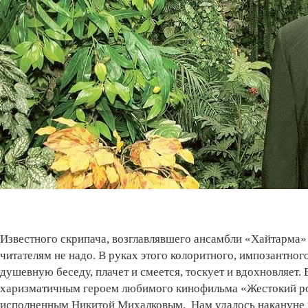
Известного скрипача, возглавлявшего ансамбли «Хайтарма
читателям не надо. В руках этого колоритного, импозантног
душевную беседу, плачет и смеется, тоскует и вдохновляет.
харизматичным героем любимого кинофильма «Жестокий р
исполненным Никитой Михалковым. Нам удалось накануне 