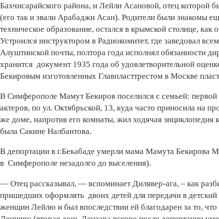
Бахчисарайского района, и Лейли Асановой, отец которой 
(его так и звали Арабаджи Асан). Родители были знакомы е
техническое образование, остался в крымской столице, как о
Устроился инструктором в Радиокомитет, где заведовал вс
Алуштинской почты, полтора года исполнял обязанности дир
хранится документ 1935 года об удовлетворительной оценк
Бекировым изготовленных Главпласттрестом в Москве плас
В Симферополе Мамут Бекиров поселился с семьей: первой 
актеров, по ул. Октябрьской, 13, куда часто приносила на
же доме, напротив его комнаты, жил ходячая энциклопедия 
была Сакине Налбантова.
В депортации в г.Бекабаде умерли мама Мамута Бекирова М
в Симферополе незадолго до выселения).
— Отец рассказывал, — вспоминает Дилявер-ага, – как разб
пришедших оформлять двоих детей для передачи в детский д
женщин Лейлю и был впоследствии ей благодарен за то, что 
Ленияру (вторая дочь Лензара вскоре после депортации уме