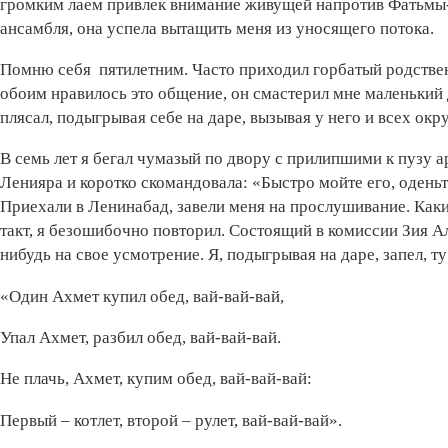
громким лаем привлек внимание живущей напротив Фатьмы-
ансамбля, она успела вытащить меня из уносящего потока.
Помню себя пятилетним. Часто приходил горбатый родственн
обоим нравилось это общение, он смастерил мне маленький 
плясал, подыгрывая себе на даре, вызывая у него и всех о
В семь лет я бегал чумазый по двору с прилипшими к пузу а
Ленияра и коротко скомандовала: «Быстро мойте его, одень
Приехали в Ленинабад, завели меня на прослушивание. Каки
такт, я безошибочно повторил. Состоящий в комиссии Зия А
нибудь на свое усмотрение. Я, подыгрывая на даре, запел, т
«Один Ахмет купил обед, вай-вай-вай,
Упал Ахмет, разбил обед, вай-вай-вай.
Не плачь, Ахмет, купим обед, вай-вай-вай:
Первый – котлет, второй – рулет, вай-вай-вай».