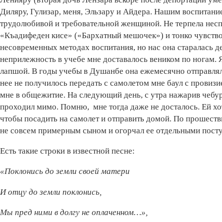
Диляру, Гулизар, меня, Эльзару и Айдера. Нашим воспитани
трудолюбивой и требовательной женщиной. Не терпела нес
«Къадифеден кисе» («Бархатный мешочек») и тонко чувство
несовременных методах воспитания, но нас она старалась д
неприлежность в учебе мне доставалось веником по ногам. 
лапшой. В годы учебы в Душанбе она ежемесячно отправляла
нее не получилось передать с самолетом мне баул с провизией
мне в общежитие. На следующий день, с утра нажарив чебур
проходил мимо. Помню, мне тогда даже не досталось. Ей хот
чтобы посадить на самолет и отправить домой. По прошествии
не совсем примерным сыном и огорчал ее отдельными пост
Есть такие строки в известной песне:
«Поклонись до земли своей матери
И отцу до земли поклонись,
Мы пред ними в долгу не оплаченном…»,