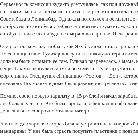
Серьезность комиссии куда-то улетучилась, так под дружный
на занятия меня возил на мотоцикле отец, со второго класса
Советабада в Ленинабад. Однажды потерялся и оставил где-то
подбросил до автобуса с забытым мной инструментом, водит
автобуса, пока что-нибудь не сыграю на скрипке. Я сыграл 
Отец всегда мечтал, чтобы я, как Якуб-эмдже, стал скрипаче
По ее инициативе Гулизар поступила в школу-интернат имен
должны были оставить ее там. Гулизар разревелась, а мама,
вещи. Так мы вернулись домой все вместе. Гулизар училась в 
фортепиано. Отец купил ей пианино «Ростов — Дон», которо
идеально. Поскольку в доме были разные инструменты, я неп
Помню, свою первую зарплату в 15 рублей я начал зарабатыв
для больных детей. Это была зарплата, официально оформле
деньги я безоговорочно отдавал матери.
А вот когда старшая сестра Диляра устроилась на ковровый
мандарины. У нее была страсть покупать пластинки с новыми