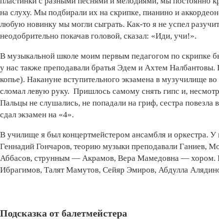
пластинки с разными песнями и мелодиями, мы постоянно кр
на слуху. Мы подбирали их на скрипке, пианино и аккордеон
любую новинку мы могли сыграть. Как-то я не успел разуч
неодобрительно покачав головой, сказал: «Иди, учи!».
В музыкальной школе моим первым педагогом по скрипке б
у нас также преподавали братья Эдем и Ахтем Налбантовы. 
копье). Накануне вступительного экзамена в музучилище в
сломал левую руку. Пришлось самому снять гипс и, несмотря
Пальцы не слушались, не попадали на гриф, сестра повезла 
сдал экзамен на «4».
В училище я был концертмейстером ансамбля и оркестра. У 
Геннадий Гончаров, теорию музыки преподавали Ганиев, Мо
Аббасов, струнным — Акрамов, Вера Мамедовна — хором. 
Ибрагимов, Талят Мамутов, Сейяр Эмиров, Абдулла Алядин
Подсказка от балетмейстера