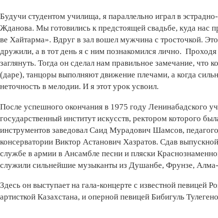
Будучи студентом училища, я параллельно играл в эстрадн
Жданова. Мы готовились к предстоящей свадьбе, куда нас п
ве Хайтарма». Вдруг в зал вошел мужчина с тросточкой. Это
дружили, а в тот день я с ним познакомился лично. Проход
заглянуть. Тогда он сделал нам правильное замечание, что к
(даре), танцоры выполняют движение плечами, а когда сильны
неточность в мелодии. И я этот урок усвоил.
После успешного окончания в 1975 году Ленинабадского у
государственный институт искусств, ректором которого бы
инструментов заведовал Саид Мурадович Шамсов, педагого
консерватории Виктор Астанович Хазратов. Сдав выпускной 
службе в армии в Ансамбле песни и пляски Краснознаменног
служили сильнейшие музыканты из Душанбе, Фрунзе, Алма
Здесь он выступает на гала-концерте с известной певицей 
артисткой Казахстана, и оперной певицей Бибигуль Тулегено