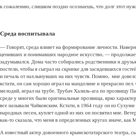
к сожалению, слишком поздно осознаешь, что долг этот нуж
Среда воспитывала
— Говорят, среда влияет на формирование личности. Наверно
ценивших и понимавших народное искусство, — продолжает 
задумывался. Дома часто собирались родственники и друзья
постели, чтобы я сыграл на скрипке для засидевшихся гост
и печаль от нахлынувших на них чувств. Помню, мне довело
кстати, он сам хорошо играл на мандолине и прекрасно пел
мелодий, играл на трубе. Трубач Халиль-ага по прозвищу 
среде у многих были оригинальные прозвища, ярко характе
все называли Чайковским. Кстати, в 1964 году он из Сухум
народных песен, куплет одной из них он посвятил мне. Вет
как-то сказала, что меня в определенных кругах иначе, как 
А известный актер довоенного крымскотатарского театра, 