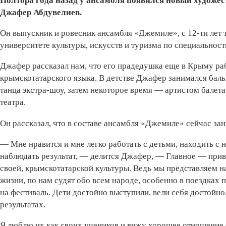
Полтора года назад у ансамбля появился новый художе
Джафер Абдувелиев.
Он выпускник и ровесник ансамбля «Джемиле», с 12-ти лет 
университете культуры, искусств и туризма по специальност
Джафер рассказал нам, что его прадедушка еще в Крыму ра
крымскотатарского языка. В детстве Джафер занимался бал
танца экстра-шоу, затем некоторое время — артистом бале
театра.
Он рассказал, что в составе ансамбля «Джемиле» сейчас зани
— Мне нравится и мне легко работать с детьми, находить с 
наблюдать результат, — делится Джафер, — Главное — прив
своей, крымскотатарской культуры. Ведь мы представляем н
жизни, по нам судят обо всем народе, особенно в поездках 
на фестиваль. Дети достойно выступили, вели себя достойно
результатах.
Я люблю их как своих учеников и вижу хорошее отношение от