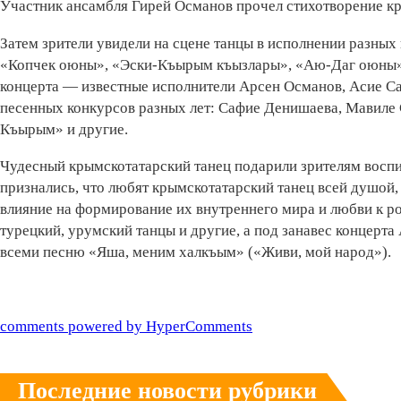
Участник ансамбля Гирей Османов прочел стихотворение к
Затем зрители увидели на сцене танцы в исполнении разных
«Копчек оюны», «Эски-Къырым къызлары», «Аю-Даг оюны», 
концерта — известные исполнители Арсен Османов, Асие Са
песенных конкурсов разных лет: Сафие Денишаева, Мавиле 
Къырым» и другие.
Чудесный крымскотатарский танец подарили зрителям восп
признались, что любят крымскотатарский танец всей душой
влияние на формирование их внутреннего мира и любви к р
турецкий, урумский танцы и другие, а под занавес концер
всеми песню «Яша, меним халкъым» («Живи, мой народ»).
comments powered by HyperComments
Последние новости рубрики