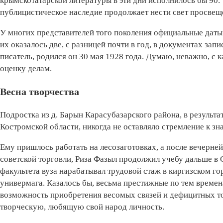
крымскотатарской литературы в эти дни исполнилось бы 90. Т
публицистическое наследие продолжает нести свет просвещ
У многих представителей того поколения официальные даты
их оказалось две, с разницей почти в год, в документах запис
писатель, родился он 30 мая 1928 года. Думаю, неважно, с к
оценку делам.
Весна творчества
Подростка из д. Барын Карасубазарского района, в результ
Костромской области, никогда не оставляло стремление к зн
Ему пришлось работать на лесозаготовках, а после вечерне
советской торговли, Риза Фазыл продолжил учебу дальше в
факультета вуза нарабатывал трудовой стаж в киргизском г
универмага. Казалось бы, весьма престижные по тем време
возможность приобретения весомых связей и дефицитных то
творческую, любящую свой народ личность.