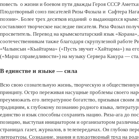
повесть о жизни и боевом пути дважды Героя СССР Аметха
Плодотворный союз писателей Ризы Фазыла и Сафтера Наг
поэзии». Более трех десятков изданий о выдающихся крымск
составляют творческое наследие писателя. Риза Фазыл полу
просветитель. Перевод на крымскотатарский язык «Корана»
соотечественникам также благодаря скрупулезной работе Р
«Чалынсын «Къайтарма» («Пусть звучит «Хайтарма») на ег
(«Марш справедливости») на музыку Сервера Какура — ста
В единстве и языке — сила
Всю свою сознательную жизнь, творческую и общественную 
принципу. Остро переживая насущные проблемы своего наро
преумножать его литературное богатство, призывая своим
традициям, к глубокому познанию родного языка, литературы
единство и язык способны сохранить нацию. Риза-ага до п
позицию, выступая инициатором и организатором различных
страницах газет, журналов, в телепередачах. Он глубоко пер
литературы. Созидание, знания и плодотворный труд на ро