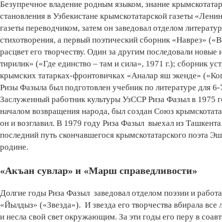
Безупречное владение родным языком, знание крымскотатар
становления в Узбекистане крымскотатарской газеты «Лени
газеты переводчиком, затем он заведовал отделом литерату
стихотворения, а первый поэтический сборник «Наврез» («Ве
расцвет его творчеству. Один за другим последовали новые
тирилик» («Где единство – там и сила», 1971 г.); сборник у
крымских татарках-фронтовичках «Аналар яш экенде» («Ког
Ризы Фазыла был подготовлен учебник по литературе для 6-7
Заслуженный работник культуры УзССР Риза Фазыл в 1975 го
началом возвращения народа, был создан Союз крымскотата
он и возглавил. В 1979 году Риза Фазыл выехал из Ташкента
последний путь скончавшегося крымскотатарского поэта Эш
родине.
«Акъан сувлар» и «Марш справедливости»
Долгие годы Риза Фазыл заведовал отделом поэзии и работ
«Йылдыз» («Звезда»). И звезда его творчества вбирала вс
и несла свой свет окружающим. За эти годы его перу в соа