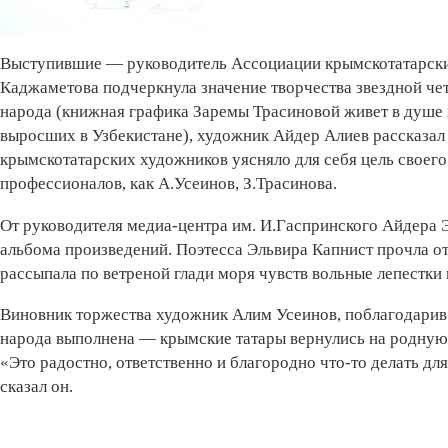
Выступившие — руководитель Ассоциации крымскотатарск
Каджаметова подчеркнула значение творчества звездной че
народа (книжная графика Заремы Трасиновой живет в душе 
выросших в Узбекистане), художник Айдер Алиев рассказал 
крымскотатарских художников уясняло для себя цель своего
профессионалов, как А.Усеинов, З.Трасинова.
От руководителя медиа-центра им. И.Гаспринского Айдера 
альбома произведений. Поэтесса Эльвира Капнист прочла о
рассыпала по ветреной глади моря чувств вольные лепестки
Виновник торжества художник Алим Усеинов, поблагодарив з
народа выполнена — крымские татары вернулись на родную 
«Это радостно, ответственно и благородно что-то делать для
сказал он.