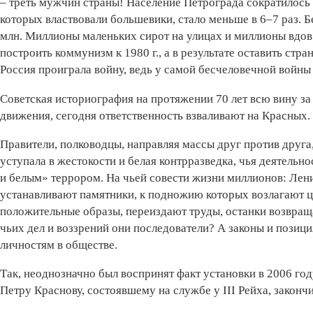
– треть мужчин страны! Население Петрограда сократилось н
которых властвовали большевики, стало меньше в 6–7 раз. Б
млн. Миллионы маленьких сирот на улицах и миллионы вдов.
построить коммунизм к 1980 г., а в результате оставить ст
Россия проиграла войну, ведь у самой бесчеловечной войны
Советская историография на протяжении 70 лет всю вину за
движения, сегодня ответственность взваливают на Красных.
Правители, полководцы, направляя массы друг против друга,
уступала в жестокости и белая контрразведка, чья деятель
и белым» террором. На чьей совести жизни миллионов: Лен
устанавливают памятники, к подножию которых возлагают 
положительные образы, переиздают труды, останки возвращ
чьих дел и воззрений они последователи? А законы и позиц
личностям в обществе.
Так, неоднозначно был воспринят факт установки в 2006 год
Петру Краснову, состоявшему на службе у III Рейха, закон