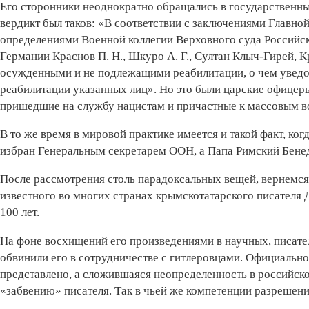
Его сторонники неоднократно обращались в государственны
вердикт был таков: «В соответствии с заключениями Главной
определениями Военной коллегии Верховного суда Российск
Германии Краснов П. Н., Шкуро А. Г., Султан Клыч-Гирей, К
осужденными и не подлежащими реабилитации, о чем увед
реабилитации указанных лиц». Но это были царские офицер
пришедшие на службу нацистам и причастные к массовым в
В то же время в мировой практике имеется и такой факт, ко
избран Генеральным секретарем ООН, а Папа Римский Бене
После рассмотрения столь парадоксальных вещей, вернемс
известного во многих странах крымскотатарского писателя
100 лет.
На фоне восхищений его произведениями в научных, писат
обвинили его в сотрудничестве с гитлеровцами. Официальн
представлено, а сложившаяся неопределенность в российск
«забвению» писателя. Так в чьей же компетенции разрешен