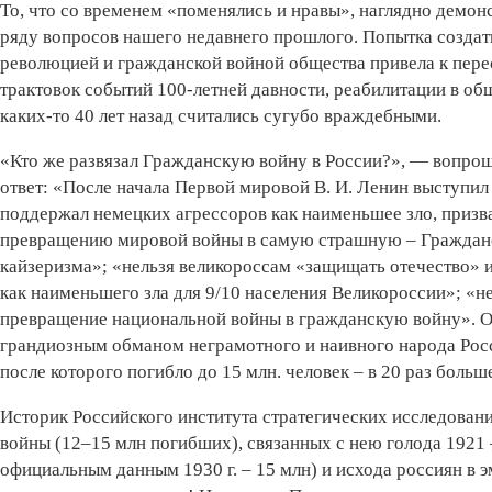
То, что со временем «поменялись и нравы», наглядно демо
ряду вопросов нашего недавнего прошлого. Попытка создат
революцией и гражданской войной общества привела к пере
трактовок событий 100-летней давности, реабилитации в о
каких-то 40 лет назад считались сугубо враждебными.
«Кто же развязал Гражданскую войну в России?», — вопрош
ответ: «После начала Первой мировой В. И. Ленин выступи
поддержал немецких агрессоров как наименьшее зло, приз
превращению мировой войны в самую страшную – Гражданск
кайзеризма»; «нельзя великороссам «защищать отечество» и
как наименьшего зла для 9/10 населения Великороссии»; «н
превращение национальной войны в гражданскую войну». О
грандиозным обманом неграмотного и наивного народа Росс
после которого погибло до 15 млн. человек – в 20 раз больш
Историк Российского института стратегических исследовани
войны (12–15 млн погибших), связанных с нею голода 1921 –
официальным данным 1930 г. – 15 млн) и исхода россиян в 