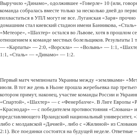
Выручило «Динамо», одолжившее «Говерле» 10 (или, говоря
команда собралась вместе только за несколько дней до перво
похвастаться в УПЛ могут не все. Луганская «Заря» прочно
домашним стал киевский стадион имени Банникова, «Сталь»
«Метеоре», «Шахтер» остался во Львове, хотя в прошлом се
отношением к команде местных болельщиков. Результаты 1
— «Карпаты» — 2:0, «Ворскла» — «Волынь» — 1:1, «Шахт
1:1, «Сталь» — «Динамо» — 1:2.
Первый матч чемпионата Украины между «земляками» «Мета
июля. В тот же день в Ньоне прошла жеребьевка пар третье
котором примут, наконец, участие команды России и Украи
«Спартой», «Шахтер» — с «Фенербахче». В Лиге Европы «Р
«Краснодар» — с победителем противостояния «Слована» и
представляющего Ирландский национальный университет, 
либо с молдавской «Дачией», либо с «Жилиной» из Словаки
2:1). Все поединки состоятся на будущей неделе. Ответные 