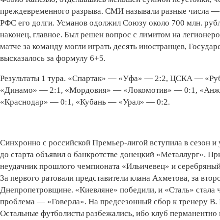
преждевременного разрыва. СМИ называли разные числа — о
РФС его долги. Усманов одолжил Союзу около 700 млн. рубл
наконец, главное. Был решен вопрос с лимитом на легионер
матче за команду могли играть десять иностранцев, Государ
высказалось за формулу 6+5.
Результаты 1 тура. «Спартак» — «Уфа» — 2:2, ЦСКА — «Ру
«Динамо» — 2:1, «Мордовия» — «Локомотив» — 0:1, «Анж
«Краснодар» — 0:1, «Кубань — «Урал» — 0:2.
Синхронно с российской Премьер-лигой вступила в сезон и 
до старта объявил о банкротстве донецкий «Металлург». Пр
неудачник прошлого чемпионата «Ильичевец» и серебряный
За первого ратовали представители клана Ахметова, за вто
Днепропетровщине. «Киевляне» победили, и «Сталь» стала
проблема — «Говерла». На предсезонный сбор к тренеру В. 
Остальные футболисты разбежались, ибо клуб перманентно