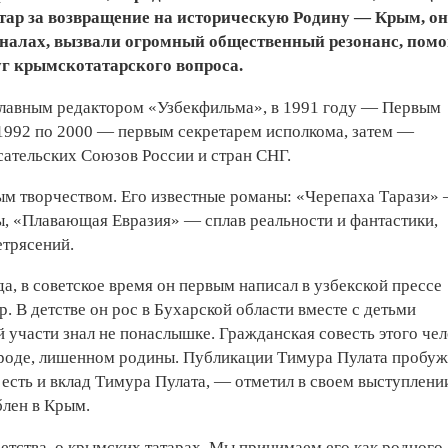
атар за возвращение на историческую Родину — Крым, о
налах, вызвали огромный общественный резонанс, помо
уг крымскотатарского вопроса.
 главным редактором «Узбекфильма», в 1991 году — Первым
 1992 по 2000 — первым секретарем исполкома, затем —
тельских Союзов России и стран СНГ.
ым творчеством. Его известные романы: «Черепаха Тарази»
, «Плавающая Евразия» — сплав реальности и фантастики,
етрясений.
а, в советское время он первым написал в узбекской прессе
. В детстве он рос в Бухарской области вместе с детьми
 участи знал не понаслышке. Гражданская совесть этого че
народе, лишенном родины. Публикации Тимура Пулата пробу
есть и вклад Тимура Пулата, — отметил в своем выступлени
блен в Крым.
етства, о крымских татарах. Мы принимаем его как родного,