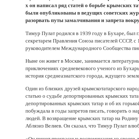
х он написал ряд статей о борьбе крымских т
были опубликованы в ведущих советских жур
разорвать путы замалчивания и запрета вокр
Тимур Пулат родился в 1939 году в Бухаре, был
секретарем Правления Союза писателей СССР, с
руководителем Международного Сообщества писа
Ныне он живет в Москве, занимается литературн
приключениях средневекового ученого из Бухары
история среднеазиатского города, ждущего земл
Один из близких друзей крымскотатарского народ
статью о судьбе депортированных крымских татар
депортированных крымских татар и об их горькой
побуждала в годы запретов писать, говорить о 
людей. В возвращение крымских татар на Родину 
Аблязиз Велиев. Он сказал, что Тимур Пулат влю
«Он пишет прекрасные воспоминания из своего д