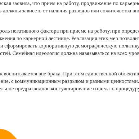
ая заявила, что прием на работу, продвижение по карьерн
в должны зависеть от наличия разводов или сожительства вн
роль негативного фактора при приеме на работу, при опреде
ижения по карьерной лестнице. Реализация этих мер позволи
ь и сформировать корпоративную демографическую политику
тей. Семейная идеология должна навязываться на всех уро
к воспитывается вне брака. При этом единственной объекти
ение, с коммуникационным разрывом и разными ценностями.
ельное предразводное консультирование и сделать процедур