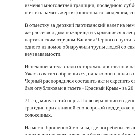
изменяя многолетней традиции, последнюю суббо
почтить память жертв фашистского злодеяния, со
В отместку за дерзкий партизанский налет на не
же рассеялся дым пожарища и укрывшиеся в лесу 
партизанским отрядом Василия Черного спустилис
одного из домов обнаружили трупы людей со св
неузнаваемости.
Испекшиеся тела стали осторожно доставать и нас
Ужас охватил собравшихся, однако они нашли в 
Черный распорядился составить акт и скрепить е
был опубликован в газете «Красный Крым» за 28 
71 год минул с той поры. По возвращении из деп
трагедии при активной спонсорской поддержке п
сожженных.
На месте брошенной могилы, где погребены свыш
других домов села, а также в близлежащих Авдж