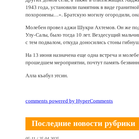
1943 года, установили памятник в виде гранитно
похоронены…». Братскую могилу огородили, она
Молебен провел аджи Шукри Ахтемов. Он же под
Улу-Салы, было тогда 10 лет. Вездесущий мальчи
с тем подвалом, откуда доносились стоны гибну
На 13 июня назначена еще одна встреча и молебен
прошедшем мероприятии, почтут память безвинных
Алла къабул этсин.
comments powered by HyperComments
Последние новости рубрики
05:11 / 25.04.2025