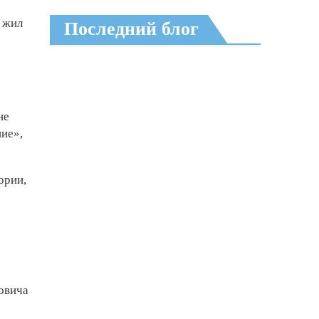
, жил
Последний блог
не
ние»,
ории,
новича