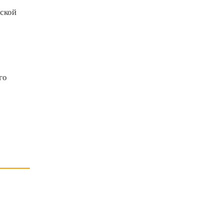
еской
го