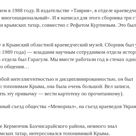
 в 1988 году. В издательстве «Таврия», в отделе краеведч
многонациональный». И я написал для этого сборника три с
ии крымских татар, совместно с Рефатом Куртиевым. Это бы
ту в Крымский областной краеведческий музей. Сборник был
аля 1989 года) — младшим научным сотрудником отдела исто
тдела был Гарагуля. Мы вместе работали год в стенах одн
ого общения…
обой интеллигентностью и дисциплинированностью, он был
о топонимам Крыма, она была очень большой. Вел записи,
ить эту привычку — вести картотеку по прочитанному).
зный съезд общества «Мемориал», на съезд краеведов Укра
ле Керменчик Бахчисарайского района, немного знал
ымских татар, интересовался топонимикой Крыма.