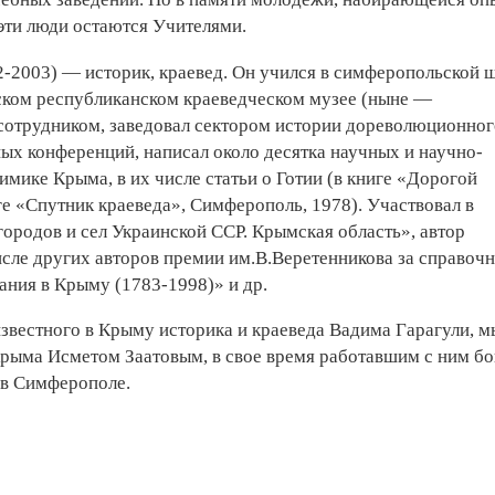
эти люди остаются Учителями.
-2003) — историк, краевед. Он учился в симферопольской 
мском республиканском краеведческом музее (ныне —
отрудником, заведовал сектором истории дореволюционног
ых конференций, написал около десятка научных и научно-
имике Крыма, в их числе статьи о Готии (в книге «Дорогой
ге «Спутник краеведа», Симферополь, 1978). Участвовал в
ородов и сел Украинской ССР. Крымская область», автор
исле других авторов премии им.В.Веретенникова за справоч
ния в Крыму (1783-1998)» и др.
известного в Крыму историка и краеведа Вадима Гарагули, м
рыма Исметом Заатовым, в свое время работавшим с ним бо
 в Симферополе.