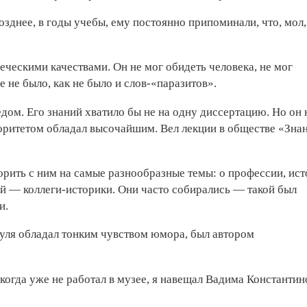
озднее, в годы учебы, ему постоянно припоминали, что, мол
ческими качествами. Он не мог обидеть человека, не мог
е не было, как не было и слов-«паразитов».
ом. Его знаний хватило бы не на одну диссертацию. Но он 
торитетом обладал высочайшим. Вел лекции в обществе «Зна
рить с ним на самые разнообразные темы: о профессии, ист
й — коллеги-историки. Они часто собирались — такой был
и.
уля обладал тонким чувством юмора, был автором
 когда уже не работал в музее, я навещал Вадима Константи