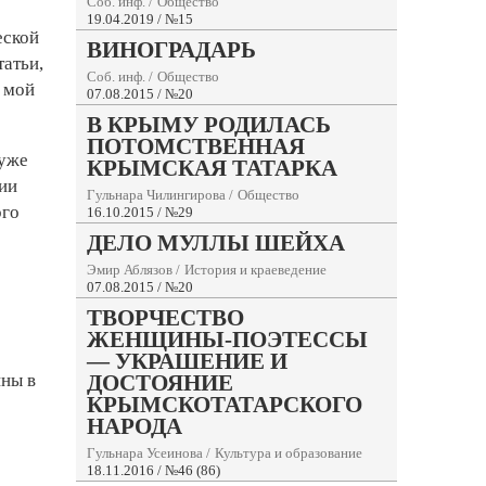
Соб. инф.
/
Общество
19.04.2019 / №15
еской
ВИНОГРАДАРЬ
татьи,
Соб. инф.
/
Общество
л мой
07.08.2015 / №20
В КРЫМУ РОДИЛАСЬ
ПОТОМСТВЕННАЯ
 уже
КРЫМСКАЯ ТАТАРКА
рии
Гульнара Чилингирова
/
Общество
ого
16.10.2015 / №29
ДЕЛО МУЛЛЫ ШЕЙХА
Эмир Аблязов
/
История и краеведение
07.08.2015 / №20
ТВОРЧЕСТВО
ЖЕНЩИНЫ-ПОЭТЕССЫ
— УКРАШЕНИЕ И
ины в
ДОСТОЯНИЕ
КРЫМСКОТАТАРСКОГО
НАРОДА
Гульнара Усеинова
/
Культура и образование
18.11.2016 / №46 (86)