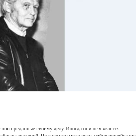
енно преданные своему делу. Иногда они не являются
чебных заведений. Но в памяти молодежи, набирающейся оп