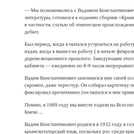
— Мы познакомились с Вадимом Константиновичем
литературы, готовился к изданию сборник «Крым 
в частности, статью об этническом происхожден
дебют.
Был период, когда я пытался устроиться на рабо
издан, когда я вышел на работу ( в начале февр
дореволюционного прошлого. Заведующим этого о
кабинета — ежедневно по 8-9 часов непрерывн
Вадим Константинович запомнился мне своей ос
скромен, даже чересчур. Он собирал картотеку п
фиксировал прочитанное (он пытался и мне прив
Помню, в 1989 году мы вместе ездили на Всесою
Киеве…
Вадим Константинович родился в 1932 году в се
крымскотатарский язык, поскольку рос среди кр