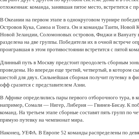
отложенная: команда, занявшая пятое место, встретится с п
В Океании на первом этапе в однокруговом турнире победи
Островов Кука, Самоа и Тонга. Он и команды Таити, Новой 
Новой Зеландии, Соломоновых островов, Фиджи и Вануату в
разделена на две группы. Победители их в очной встрече оп
проигравшая в этом противостоянии встретится с пятой к
Длинный путь в Москву предстоит преодолеть сборным зо
проведены. Но впереди еще третий, четвертый, в котором с
шестой для двух. Сильнейшая сборная получит путевку в ф
офф сразится с представителем Азии.
В Африке определились пары первого отборочного тура, в к
например, Сомали — Нигер, Либерия — Гвинея-Бисау. К поб
команд. На третьем этапе сборные составят пять групп по 
прямую путевку на чемпионат мира.
Наконец, УЕФА. В Европе 52 команды распределены по девя