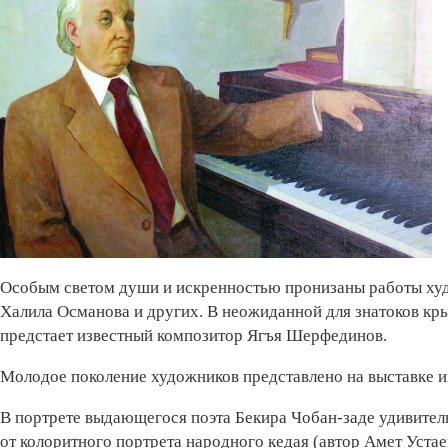
Особым светом души и искренностью пронизаны работы худ
Халила Османова и других. В неожиданной для знатоков кр
предстает известный композитор Ягъя Шерфединов.
Молодое поколение художников представлено на выставке
В портрете выдающегося поэта Бекира Чобан-заде удивитель
от колоритного портрета народного кедая (автор Амет Уста