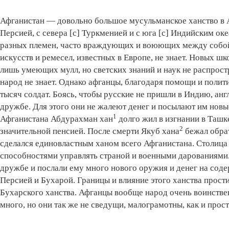
Афганистан — довольно большое мусульманское ханство в Аз
Персией, с севера [с] Туркменией и с юга [с] Индийским ок
разных племен, часто враждующих и воюющих между собой.
искусств и ремесел, известных в Европе, не знает. Новых шк
лишь умеющих мулл, но светских знаний и наук не распрос
народ не знает. Однако афганцы, благодаря помощи и полити
тысяч солдат. Боясь, чтобы русские не пришли в Индию, анг
дружбе. Для этого они не жалеют денег и посылают им нов
1
Афганистана Абдурахман хан
долго жил в изгнании в Ташк
2
значительной пенсией. После смерти Якуб хана
бежал обрат
сделался единовластным ханом всего Афганистана. Столица
способностями управлять страной и военными дарованиями. 
дружбе и послали ему много нового оружия и денег на соде
Персией и Бухарой. Границы и влияние этого ханства прос
Бухарского ханства. Афганцы вообще народ очень воинстве
много, но они так же не сведущи, малограмотны, как и прост