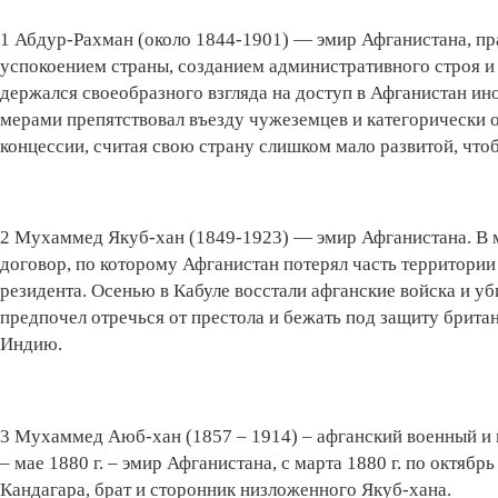
1 Абдур-Рахман (около 1844-1901) — эмир Афганистана, пр
успокоением страны, созданием административного строя 
держался своеобразного взгляда на доступ в Афганистан ин
мерами препятствовал въезду чужеземцев и категорически о
концессии, считая свою страну слишком мало развитой, что
2 Мухаммед Якуб-хан (1849-1923) — эмир Афганистана. В м
договор, по которому Афганистан потерял часть территории 
резидента. Осенью в Кабуле восстали афганские войска и у
предпочел отречься от престола и бежать под защиту британ
Индию.
3 Мухаммед Аюб-хан (1857 – 1914) – афганский военный и 
– мае 1880 г. – эмир Афганистана, с марта 1880 г. по октябрь
Кандагара, брат и сторонник низложенного Якуб-хана.