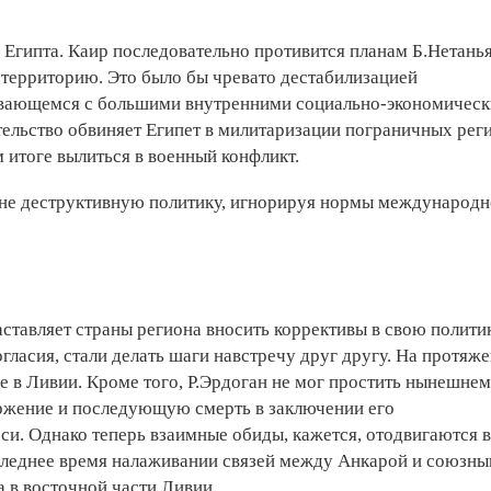
Египта. Каир последовательно противится планам Б.Нетань
 территорию. Это было бы чревато дестабилизацией
кивающемся с большими внутренними социально-экономичес
тельство обвиняет Египет в милитаризации пограничных рег
 итоге вылиться в военный конфликт.
йне деструктивную политику, игнорируя нормы международн
аставляет страны региона вносить коррективы в свою политик
огласия, стали делать шаги навстречу друг другу. На протяж
е в Ливии. Кроме того, Р.Эрдоган не мог простить нынешне
ержение и последующую смерть в заключении его
. Однако теперь взаимные обиды, кажется, отодвигаются в
оследнее время налаживании связей между Анкарой и союзн
 в восточной части Ливии.