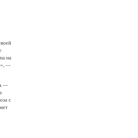
своей
е
па на
я», —
ША —
а
юза с
мет