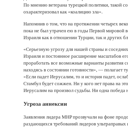
По мнению ветерана турецкой политики, такой с
охарактеризовал как «коалицию зла».
Напомнив о том, что на протяжении четырех век
пока не был утрачен ею в годы Первой мировой в
Израиля как в отношении Турции, так и других б
«Серьезную угрозу для нашей страны и соседни
Израиля и постоянное расширение масштабов его
проработать все возможные варианты развития со
находясь в состоянии готовности», — полагает т
«Если падет Иерусалим, то и история падет, осла
Стамбул будет сожжен. Ни у кого нет права на эт
Иерусалим на произвол судьбы. Ни одна победа 
Угроза аннексии
Заявления лидера MHP прозвучали на фоне продо
раздающихся требований лидеров ультраправых 