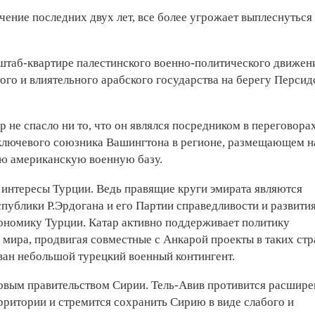
чение последних двух лет, все более угрожает выплеснуться 
 штаб-квартире палестинского военно-политичес­кого движен
го и влиятельного арабского государства на берегу Персид
 не спасло ни то, что он являлся посредником в переговора
лючевого союзника Вашингтона в регионе, размещающем н
ю американскую военную базу.
и интересы Турции. Ведь правящие круги эмирата являются
ублики Р.Эрдогана и его Партии справедливости и развития
экономику Турции. Катар активно поддерживает политику
 мира, продвигая совместные с Анкарой проекты в таких стр
ван небольшой турецкий военный контингент.
овым правительством Сирии. Тель-Авив противится расшир
рритории и стремится сохранить Сирию в виде слабого и