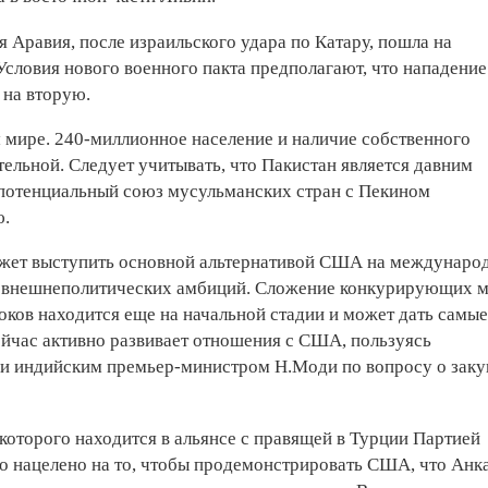
 Аравия, после израильского удара по Катару, пошла на
словия нового военного пакта предполагают, что нападение
 на вторую.
 мире. 240-миллионное население и наличие собственного
тельной. Следует учитывать, что Пакистан является давним
и потенциальный союз мусульманских стран с Пекином
ю.
может выступить основной альтернативой США на междунаро
их внешнеполитических амбиций. Сложение конкурирующих 
оков находится еще на начальной стадии и может дать самые
ейчас активно развивает отношения с США, пользуясь
и индийским премьер-министром Н.Моди по вопросу о заку
которого находится в ­альянсе с правящей в Турции Партией
ло нацелено на то, чтобы продемонстрировать США, что Анк