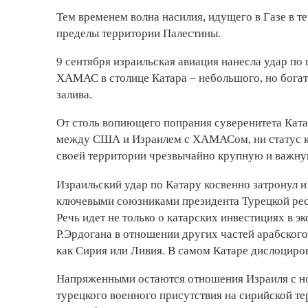
Тем временем волна насилия, идущего в Газе в те
пределы территории Палестины.
9 сентября израильская авиация нанесла удар по
ХАМАС в столице Катара – небольшого, но богато
залива.
От столь вопиющего попрания суверенитета Катар
между США и Израилем с ХАМАСом, ни статус к
своей территории чрезвычайно крупную и важну
Израильский удар по Катару косвенно затронул 
ключевыми союзниками президента Турецкой респ
Речь идет не только о катарских инвестициях в 
Р.Эрдогана в отношении других частей арабского
как Сирия или Ливия. В самом Катаре дислоциро
Напряженными остаются отношения Израиля с н
турецкого военного присутствия на сирийской те