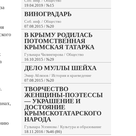
Соб. инф.
/
Общество
19.04.2019 / №15
за
ВИНОГРАДАРЬ
Соб. инф.
/
Общество
07.08.2015 / №20
ия
В КРЫМУ РОДИЛАСЬ
ского
ПОТОМСТВЕННАЯ
КРЫМСКАЯ ТАТАРКА
х
Гульнара Чилингирова
/
Общество
16.10.2015 / №29
а
ДЕЛО МУЛЛЫ ШЕЙХА
Эмир Аблязов
/
История и краеведение
07.08.2015 / №20
ТВОРЧЕСТВО
.
ЖЕНЩИНЫ-ПОЭТЕССЫ
— УКРАШЕНИЕ И
анах,
ДОСТОЯНИЕ
КРЫМСКОТАТАРСКОГО
НАРОДА
ению
Гульнара Усеинова
/
Культура и образование
18.11.2016 / №46 (86)