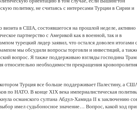
литическую ориентацию в том случае, если Вашингтон
кую политику, не считаясь с интересами Турции в Сирии и
го визита в США, состоявшегося на прошлой неделе, активно
еское партнерство с Америкой как в военной, так и в
ампом турецкий лидер заявил, что остался доволен итогами 
рампом мы обсудили вопросы торговли и инвестиций, а такж
йский вопрос. Я также поддерживаю взгляды господина Трам
сия относительно необходимости прекращения кровопролити
в котором Турция все больше поддерживает Палестину, а С
иков по НАТО. В конце XIX века империалистическая политик
нула османского султана Абдул-Хамида II к заключению со
 выбор имел судьбоносное значение… Вопрос, какой ход при