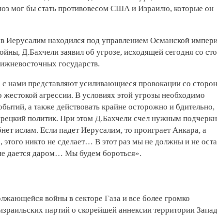
оюз мог бы стать противовесом США и Израилю, которые он
ов Иерусалим находился под управлением Османской импери
ойны, Д.Бахчели заявил об угрозе, исходящей сегодня со ст
лижневосточных государств.
х с нами представляют усиливающиеся провокации со сторо
 жестокой агрессии. В условиях этой угрозы необходимо
бытий, а также действовать крайне осторожно и бдительно,
урецкий политик. При этом Д.Бахчели счел нужным подчеркн
бнет ислам. Если падет Иерусалим, то проиграет Анкара, а
о, этого никто не сделает… В этот раз мы не должны и не ост
не дается даром… Мы будем бороться».
лжающейся войны в секторе Газа и все более громко
израильских партий о скорейшей аннексии территории Запа