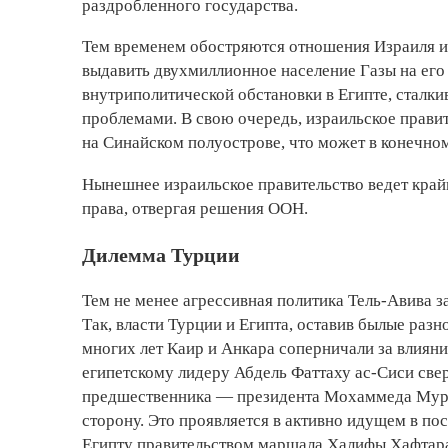
раздробленного государства.
Тем временем обостряются отношения Израиля и 
выдавить двухмиллионное население Газы на его
внутриполитической обстановки в Египте, стал
проблемами. В свою очередь, израильское прави
на Синайском полуострове, что может в конечном
Нынешнее израильское правительство ведет кра
права, отвергая решения ООН.
Дилемма Турции
Тем не менее агрессивная политика Тель-Авива з
Так, власти Турции и Египта, оставив былые разн
многих лет Каир и Анкара соперничали за влияни
египетскому лидеру Абдель Фаттаху ас-Сиси св
предшественника — президента Мохаммеда Мурси
сторону. Это проявляется в активно идущем в п
Египту правительством маршала Халифы Хафтара