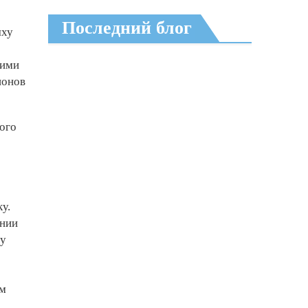
Последний блог
яху
кими
ионов
ого
у.
ении
му
ым