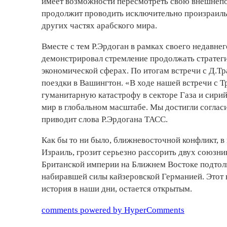
имеет возможности пересмотреть свою внешнепо
продолжит проводить исключительно произраильс
других частях арабского мира.
Вместе с тем Р.Эрдоган в рамках своего недавне
демонстрировал стремление продолжать стратегич
экономической сферах. По итогам встречи с Д.Тр
поездки в Вашингтон. «В ходе нашей встречи с Т
гуманитарную катастрофу в секторе Газа и сири
мир в глобальном масштабе. Мы достигли согла
приводит слова Р.Эрдогана ТАСС.
Как бы то ни было, ближневосточной конфликт, 
Израиль, грозит серьезно рассорить двух союзн
Британской империи на Ближнем Востоке подтолк
набиравшей силы кайзеровской Германией. Этот
история в наши дни, остается открытым.
comments powered by HyperComments