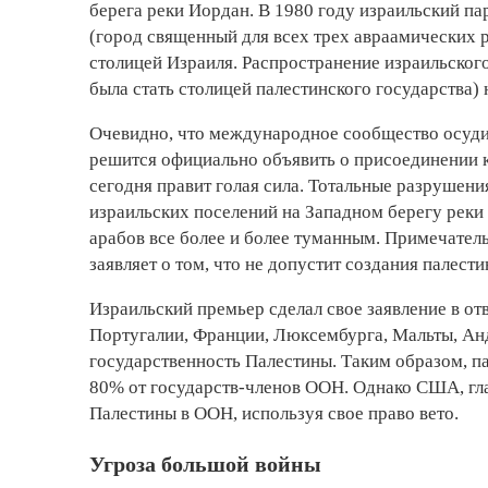
берега реки Иордан. В 1980 году израильский п
(город священный для всех трех авраамичес­ких 
столицей Израиля. Распространение израильског
была стать столицей палестинского государства
Очевидно, что международное сообщество осудит 
решится официально объявить о присоединении к
сегодня правит голая сила. Тотальные разрушен
израильских поселений на Западном берегу реки
арабов все более и более туманным. Примечател
заявляет о том, что не допустит создания палести
Израильский премьер сделал свое заявление в от
Португалии, Франции, Люксембурга, Мальты, Ан
государственность Палестины. Таким образом, па
80% от государств-членов ООН. Однако США, гл
Палестины в ­ООН, используя свое право вето.
Угроза большой войны