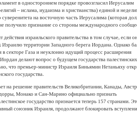
арламент в одностороннем порядке провозгласил Иерусалим
религий – ислама, иудаизма и христианства) единой и недел
о суверенитета на восточную часть Иерусалима (которая до
) не получило признание со стороны международного сообще
действия израильского правительства в том случае, если о
 Израилю территории Западного берега Иордана. Однако ба
ия в секторе Газа и неуклонно идущий процесс расширения
 Иордан делают вопрос о будущем государства палестински
ьно, что премьер-министр Израиля Биньямин Нетаньяху отк
нского государства.
вет на решение правительств Великобритании, Канады, Австр
дорры, Монако и Сан-Марино ­официально признать
лестинское государство признается теперь 157 странами. Эт
авный союзник Израиля, продолжают блокировать вступлен