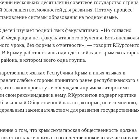
яжении нескольких десятилетий советское государство отриц
й был лишен возможностей для развития. Потому процесс
становление системы образования на родном языке.
 детей изучает родной язык факультативно. «Но согласно
ой Федерации нет факультативного обучения. Есть внешколь
мого урока, без формы в отчетности», — говорит Р.Куртсеито
. В Крыму работает лишь один детский сад с крымскотатарс
айона, в котором всего одна группа.
ударственных языках Республики Крым и иных языках в
раняет слабые стороны принятого ранее республиканского з
м, что законопроект уже обсуждался крымскотатарскими
 свои рекомендации к нему. Р.Куртсеитов подверг критике
бликанской Общественной палаты, которые, по его мнению, 
деральным законодательством для развития государственны
нение о том, что крымскотатарская общественность должна
 школ, он также призвал соотечественников в случае наруш