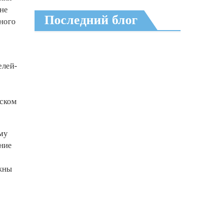
ане
Последний блог
ного
елей-
рском
му
ение
е
жны