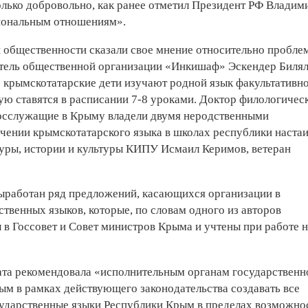
олько добровольно, как ранее отметил Президент РФ Владим
иональным отношениям».
 общественности сказали свое мнение относительно пробле
дитель общественной организации «Инкишаф» Эскендер Биля
ю крымскотатарские дети изучают родной язык факультативн
ую ставятся в расписании 7-8 уроками. Доктор филологичес
 госслужащие в Крыму владели двумя неродственными
чении крымскотатарского языка в школах республики наста
туры, истории и культуры КИПУ Исмаил Керимов, ветеран
выработан ряд предложений, касающихся организации в
твенных языков, которые, по словам одного из авторов
 в Госсовет и Совет министров Крыма и учтены при работе 
ата рекомендовала «исполнительным органам государственн
м в рамках действующего законодательства создавать все
ударственные языки Республики Крым в пределах возможно