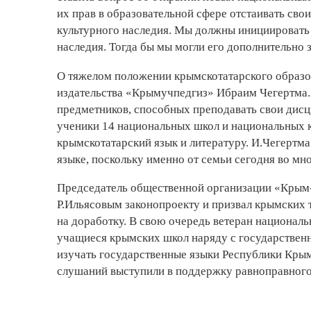
их прав в образовательной сфере отстаивать свои
культурного наследия. Мы должны инициировать
наследия. Тогда бы мы могли его дополнительно 
О тяжелом положении крымскотатарского образо
издательства «Крымучпедгиз» Ибраим Чегертма. О
предметников, способных преподавать свои дисц
ученики 14 национальных школ и национальных к
крымскотатарский язык и литературу. И.Чегертма
языке, поскольку именно от семьи сегодня во мн
Председатель общественной организации «Крым
Р.Ильясовым законопроекту и призвал крымских 
на доработку. В свою очередь ветеран национал
учащиеся крымских школ наряду с государствен
изучать государственные языки Республики Крым
слушаний выступили в поддержку равноправного