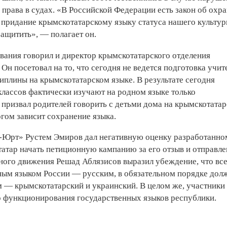
 права в судах. «В Российской Федерации есть закон об охр
 придание крымскотатарскому языку статуса нашего культур
защитить», — полагает он.
вания говорил и директор крымскотатарского отделения
н посетовал на то, что сегодня не ведется подготовка учит
иплины на крымскотатарском языке. В результате сегодня
лассов фактически изучают на родном языке только
 призвал родителей говорить с детьми дома на крымскотата
огом зависит сохранение языка.
-Юрт» Рустем Эмиров дал негативную оценку разработанно
татар начать петиционную кампанию за его отзыв и отправл
ьного движения Решад Аблязисов выразил убеждение, что вс
ным языком России — русским, в обязательном порядке дол
 — крымскотатарский и украинский. В целом же, участники
 функционирования государственных языков республики.