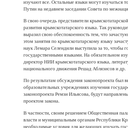
изучают все. Остальные языки могут изучаться т
Путин на недавнем заседании Совета по межнац
В свою очередь представители крымскотатарской
развития крымскотатарского языка. Так руково
выразил свою обеспокоенность тем, что зачасту
этом занятия по крымскотатарскому языку зачаст
наук Лемара Селендили выступила за то, чтобы
государственными языками. На обязательном изу
директор НИИ крымскотатарского языка, литера
национального движения Решад Аблязисов и др.
По результатам обсуждения законопроекта был 
образовательных учреждениях изучения государс
законопроекта Ремзи Ильясова, будут направлены
проектом закона.
В частности, своим решением Общественная пал
власти и муниципальным органам Республики Кры
необходимые условия для желающих изучать гос