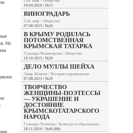
Соб. инф.
/
Общество
ало
19.04.2019 / №15
ВИНОГРАДАРЬ
Соб. инф.
/
Общество
07.08.2015 / №20
В КРЫМУ РОДИЛАСЬ
ные
ПОТОМСТВЕННАЯ
в. Не
КРЫМСКАЯ ТАТАРКА
ким
Гульнара Чилингирова
/
Общество
16.10.2015 / №29
ДЕЛО МУЛЛЫ ШЕЙХА
Эмир Аблязов
/
История и краеведение
акона
07.08.2015 / №20
ТВОРЧЕСТВО
ЖЕНЩИНЫ-ПОЭТЕССЫ
— УКРАШЕНИЕ И
не
ДОСТОЯНИЕ
х
КРЫМСКОТАТАРСКОГО
НАРОДА
Гульнара Усеинова
/
Культура и образование
18.11.2016 / №46 (86)
ения