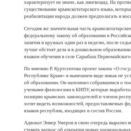
характеризует не иначе, как лингвоцид. На прот
существование крымскотатарского языка, которы
реабилитации народа должен предполагать и вос
Сегодня же значительная часть крымскотатарских
федеральному закону об образовании в Российск
занятия в кружках один раз в неделю, после седь
лучше обстоят дела и в дошкольном образовании
языком обучения в селе Сарыбаш Первомайского р
По мнению Р. Куртсеитова проект закона «О гос
Республике Крым» в нынешнем виде никак не уст
об образовании. Он напомнил собравшимся о то
учеными-филологами в КИПУ, которые выработали
позицию крымских законодателей и членов респу
хотят видеть возможностей, предоставляемых фе
языков республик, входящих в состав России.
Адвокат Энвер Умеров в свою очередь выразил м
ставить вопрос об открытии новых национальных