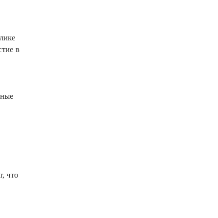
лике
тие в
нные
, что