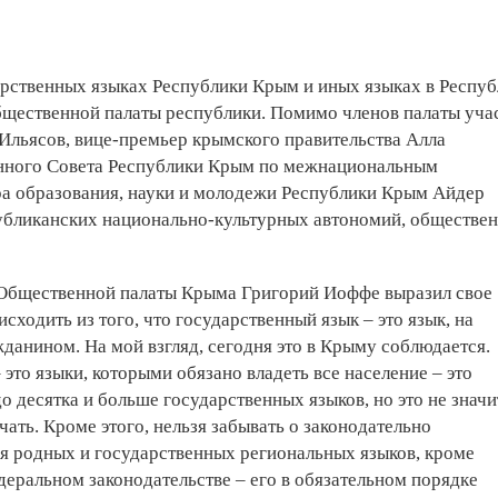
арственных языках Республики Крым и иных языках в Респуб
щественной палаты республики. Помимо членов палаты учас
 Ильясов, вице-премьер крымского правительства Алла
енного Совета Республики Крым по межнациональным
а образования, науки и молодежи Республики Крым Айдер
публиканских национально-культурных автономий, обществе
 Общественной палаты Крыма Григорий Иоффе выразил свое
ходить из того, что государственный язык – это язык, на
данином. На мой взгляд, сегодня это в Крыму соблюдается.
 это языки, которыми обязано владеть все население – это
о десятка и больше государственных языков, но это не значит
ать. Кроме этого, нельзя забывать о законодательно
я родных и государственных региональных языков, кроме
едеральном законодательстве – его в обязательном порядке