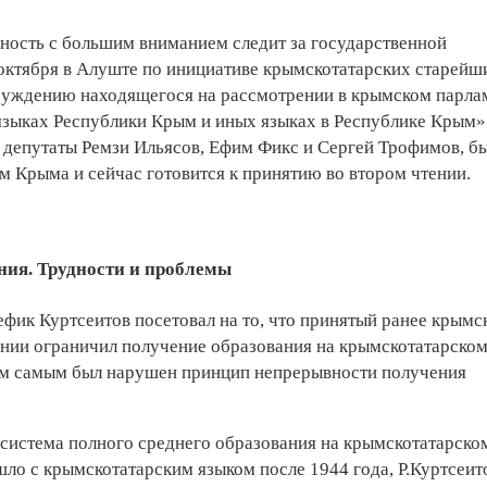
ность с большим вниманием следит за государственной
7 октября в Алуште по инициативе крымскотатарских старейш
бсуждению находящегося на рассмотрении в крымском парла
языках Республики Крым и иных языках в Республике Крым»
и депутаты Ремзи Ильясов, Ефим Фикс и Сергей Трофимов, бы
ом Крыма и сейчас готовится к принятию во втором чтении.
ния. Трудности и проблемы
ефик Куртсеитов посетовал на то, что принятый ранее крым
ании ограничил получение образования на крымскотатарско
тем самым был нарушен принцип непрерывности получения
 система полного среднего образования на крымскотатарско
шло с крымскотатарским языком после 1944 года, Р.Куртсеит