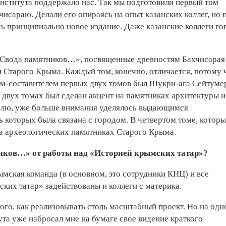
Института поддержало нас. Так мы подготовили первый том
сараю. Делали его опираясь на опыт казанских коллег, но 
сь принципиально новое издание. Даже казанские коллеги го
 «Свода памятников…», посвященные древностям Бахчисарая
 Старого Крыма. Каждый том, конечно, отличается, потому 
ом-составителем первых двух томов был Шукри-ага Сейтуме
двух томах был сделан акцент на памятниках архитектуры и
олю, уже больше внимания уделялось выдающимся
 которых была связана с городом. В четвертом томе, котор
на археологических памятниках Старого Крыма.
иков…» от работы над «Историей крымских татар»?
ская команда (в основном, это сотрудники КНЦ) и все
ских татар» задействованы и коллеги с материка.
ого, как реализовывать столь масштабный проект. Но на одн
а уже набросал мне на бумаге свое видение краткого