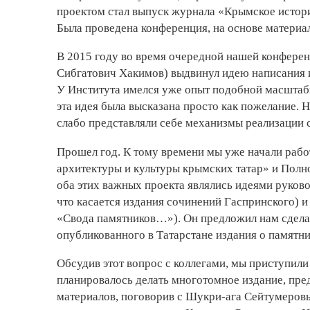
проектом стал выпуск журнала «Крымское истори
Была проведена конференция, на основе материа
В 2015 году во время очередной нашей конферен
Сибгатович Хакимов) выдвинул идею написания 
У Института имелся уже опыт подобной масштабн
эта идея была высказана просто как пожелание. 
слабо представляли себе механизмы реализации 
Прошел год. К тому времени мы уже начали рабо
архитектуры и культуры крымских татар» и Полн
оба этих важных проекта являлись идеями руково
что касается издания сочинений Гаспринского) и
«Свода памятников…»). Он предложил нам сдела
опубликованного в Татарстане издания о памятни
Обсудив этот вопрос с коллегами, мы приступил
планировалось делать многотомное издание, пред
материалов, поговорив с Шукри-ага Сейтумеровы