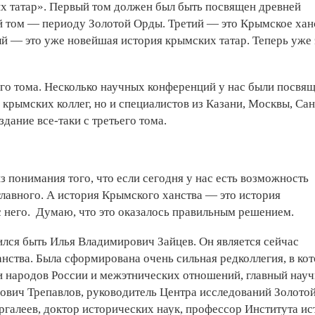
х татар». Первый том должен был быть посвящен древней
й том — периоду Золотой Орды. Третий — это Крымское хан
й — это уже новейшая история крымских татар. Теперь уже 
го тома. Несколько научных конференций у нас были посвя
крымских коллег, но и специалистов из Казани, Москвы, Сан
здание все-таки с третьего тома.
 понимания того, что если сегодня у нас есть возможность
 главного. А история Крымского ханства — это история
с него. Думаю, что это оказалось правильным решением.
ился быть Илья Владимирович Зайцев. Он является сейчас
ства. Была сформирована очень сильная редколлегия, в ко
ии народов России и межэтнических отношений, главный нау
ович Трепавлов, руководитель Центра исследований Золото
галеев, доктор исторических наук, профессор Института ис