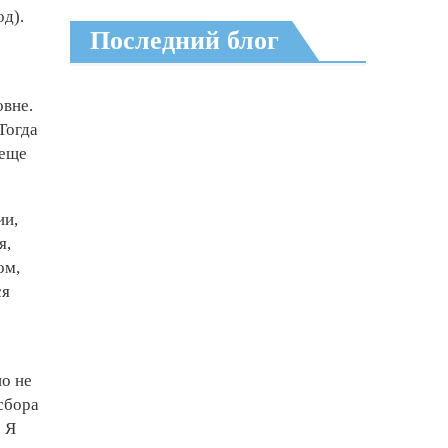
од).
Последний блог
овне.
Тогда
 еще
ии,
я,
ом,
ся
но не
сбора
 Я