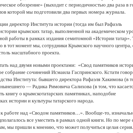
ческое обозрение» (выходит с периодичностью два раза в г
лов которой мы подготовили два первых номера журнала.
ции директор Института истории (тогда им был Рафаэль
истории крымских татар, выполненной на академическом ур
ой работы в рамках издания семитомной «Истории татар». 
Но в тот момент мы, сотрудники Крымского научного центра,
столь масштабного проекта.
тать над двумя новыми проектами: «Свод памятников истор
ое собрание сочинений Исмаила Гаспринского. Кстати говор
дства Института: бывшего директора Рафаэля Хакимова (в т
 нынешнего — Радика Римовича Салихова (в том, что касает
ть книгу о крымскотатарских памятниках, наподобие
ках истории и культуры татарского народа.
и к работе над «Сводом памятников…». Вообще-то, изначаль
полагалось все уместить в рамках одной книги. Но по мере 
м, мы пришли к мнению, что может получиться целая серия.