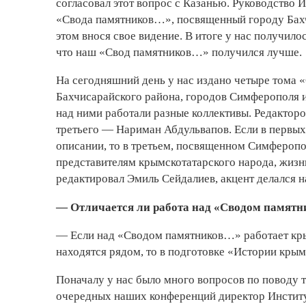
согласовал этот вопрос с Казанью. Руководство 
«Свода памятников…», посвященный городу Бахчи
этом внося свое видение. В итоге у нас получило
что наш «Свод памятников…» получился лучше.
На сегодняшний день у нас издано четыре тома
Бахчисарайского района, городов Симферополя и
над ними работали разные коллективы. Редактор
третьего — Нариман Абдульвапов. Если в первых 
описании, то в третьем, посвященном Симфероп
представителям крымскотатарского народа, жизнь
редактировал Эмиль Сейдалиев, акцент делался 
— Отличается ли работа над «Сводом памятн
— Если над «Сводом памятников…» работает крым
находятся рядом, то в подготовке «Истории крым
Поначалу у нас было много вопросов по поводу т
очередных наших конференций директор Институт