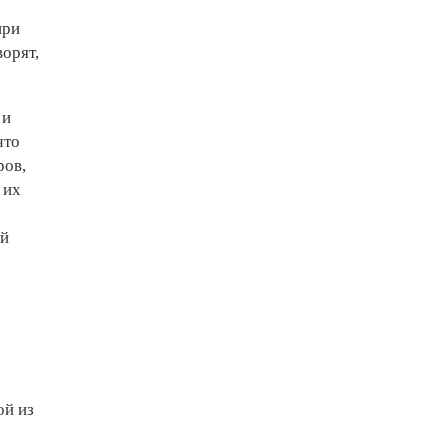
при
ворят,
 и
что
ров,
 их
ый
ой из