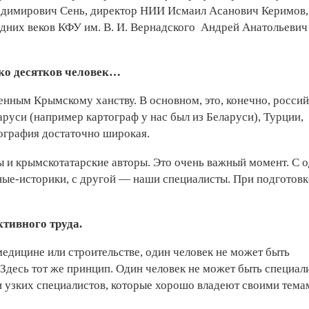
имирович Сень, директор НИИ Исмаил Асанович Керимов,
дних веков КФУ им. В. И. Вернадского Андрей Анатольевич
ько десятков человек…
енным Крымскому ханству. В основном, это, конечно, росси
аруси (например картограф у нас был из Беларуси), Турции,
еография достаточно широкая.
ы и крымскотатарские авторы. Это очень важный момент. С 
ые-историки, с другой — наши специалисты. При подготовк
тивного труда.
медицине или строительстве, один человек не может быть
Здесь тот же принцип. Один человек не может быть специал
и узких специалистов, которые хорошо владеют своими тема