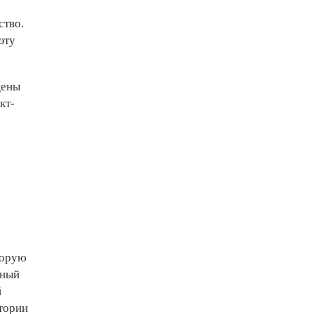
ство.
эту
щены
кт-
торую
чный
й
тории