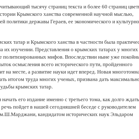
считывающий тысячу страниц текста и более 60 страниц цве
истории Крымского ханства современной научной мыслью,
ей политики державы Гераев, ее экономического и культурн
ских татар и Крымского ханства в частности была практиче
на их изучении. Представления о крымских татарах у многих
е политизированных мифов. Впоследствии ныне уже покойн
ыток осмысления всего исторического пути, пройденного
т на месте, а развитие науки идет вперед. Новая многотомн
ать итогом труда многих ученых, призвана дать максимальн
удьбы крымских татар.
начать его издание именно с третьего тома, как долго ждат
 речь пойдет в нашей сегодняшней беседе с руководителем
им.Ш.Марджани, кандидатом исторических наук Эльдаром