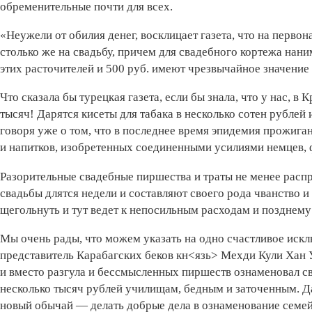
обременительные почти для всех.
«Неужели от обилия денег, восклицает газета, что на первон
столько же на свадьбу, причем для свадебного кортежа нан
этих расточителей и 500 руб. имеют чрезвычайное значение 
Что сказала бы турецкая газета, если бы знала, что у нас, 
тысяч! Дарятся кисеты для табака в несколько сотен рублей
говоря уже о том, что в последнее время эпидемия прожига
и напитков, изобретенных соединенными усилиями немцев, ф
Разорительные свадебные пиршества и траты не менее распр
свадьбы длятся недели и составляют своего рода чванство и
щегольнуть и тут ведет к непосильным расходам и позднему
Мы очень рады, что можем указать на одно счастливое искл
представитель Карабагских беков кн<язь> Мехди Кули Хан 
и вместо разгула и бессмысленных пиршеств ознаменовал с
несколько тысяч рублей училищам, бедным и заточенным. Д
новый обычай — делать добрые дела в ознаменование семе