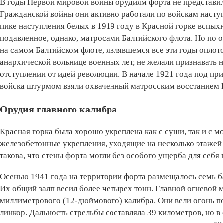
В годы Первой мировой войны орудиям форта не представил
Гражданской войны они активно работали по войскам насту
пике наступления белых в 1919 году в Красной горке вспых
подавленное, однако, матросами Балтийского флота. Но по
на самом Балтийском флоте, являвшемся все эти годы опло
анархической вольнице военных лет, не желали признавать н
отступлении от идей революции. В начале 1921 года под п
войска штурмом взяли охваченный матросским восстанием 
Орудия главного калибра
Красная горка была хорошо укреплена как с суши, так и с 
железобетонные укреп­ления, уходящие на несколько этажей
такова, что стены форта могли без особого ущерба для себя
Осенью 1941 года на территории форта размещалось семь ба
Их общий залп весил более четырех тонн. Главной огневой 
миллиметрового (12-дюймового) калибра. Они вели огонь 
линкор. Дальность стрельбы составляла 39 километров, но 