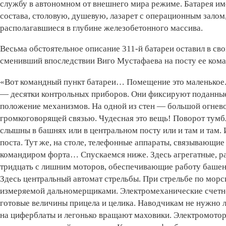
службу в автономном от внешнего мира режиме. Батарея и
состава, столовую, душевую, лазарет с операционным залом
располагавшиеся в глубине железобетонного массива.
Весьма обстоятельное описание­ 311-й батареи оставил в с
сменивший впоследствии Виго Мустафаева на посту ее ком
«Вот командный пункт батареи… Помещение это маленькое. 
— десятки контрольных приборов. Они фиксируют поданные 
положение механизмов. На одной из стен — большой огнево
громкоговорящей связью. Чудесная это вещь! Поворот тумб
слышны в башнях или в центральном посту или и там и там. 
поста. Тут же, на столе, телефонные аппараты, связывающие
командиром форта… Спускаемся ниже. Здесь агрегатные, рас
тридцать с лишним моторов, обеспечивающие работу башен
Здесь центральный автомат стрельбы. При стрельбе по морс
измеряемой дальномерщиками. Электромеханические счетн
готовые величины прицела и целика. Наводчикам не нужно л
на циферблаты и легонько вращают маховики. Электромото