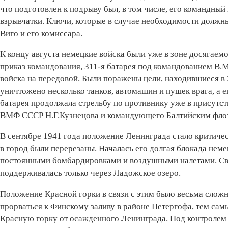
что подготовлен к подрыву был, в том числе, его командный 
взрывчатки. Ключи, которые в случае необходимости должны
Виго и его комиссара.
К концу августа немецкие вой­ска были уже в зоне досягаемо
приказ командования, 311-я батарея под командованием В.М
войска на передовой. Были поражены цели, находившиеся в 
уничтожено несколько танков, автомашин и пушек врага, а 
батарея продолжала стрельбу по противнику уже в присутс
ВМФ СССР Н.Г.Кузнецова и командующего Балтийским флот
В сентябре 1941 года положение Ленинграда стало критичес
в город были перерезаны. Началась его долгая блокада не
постоянными бомбардировками и воздушными налетами. Свя
поддерживалась только через Ладожское озеро.
Положение Красной горки в связи с этим было весьма сложн
прорваться к Финскому заливу в районе Петергофа, тем самы
Красную горку от осажденного Ленинграда. Под контролем 