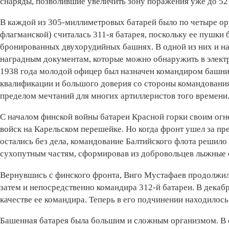
снаряды, позволившие увеличить зону поражения уже до 52
В каждой из 305-миллиметровых батарей было по четыре ­ору
флагманской) считалась 311-я батарея, поскольку ее пушки
бронированных двухорудийных башнях. В одной из них и на
наградным документам, которые можно обнаружить в электр
1938 года молодой офицер был назначен командиром башни,
квалификации и большого доверия со стороны командования
пределом мечтаний для многих артиллеристов того времени
С началом финской войны батареи Красной горки своим огн
войск на Карельском перешейке. Но когда фронт ушел за пр
остались без дела, командование Балтийского флота решило
сухопутным частям, сформировав из добровольцев лыжные 
Вернувшись с финского фронта, Виго Мустафаев продолжил
затем и непосредственно командира 312-й батареи. В декабр
качестве ее командира. Теперь в его подчинении находилос
Башенная батарея была большим и сложным организмом. В е