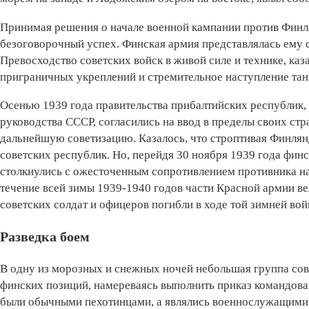
Принимая решения о начале военной кампании против Финл
безоговорочный успех. Финская армия представлялась ему 
Превосходство советских войск в живой силе и технике, ка
приграничных укреплений и стремительное наступление тан
Осенью 1939 года правительства прибалтийских республик
руководства СССР, согласились на ввод в пределы своих стр
дальнейшую советизацию. Казалось, что строптивая Финлян
советских республик. Но, перейдя 30 ноября 1939 года фин
столкнулись с ожесточенным сопротивлением противника н
течение всей зимы 1939-1940 годов части Красной армии ве
советских солдат и офицеров погибли в ходе той зимней в
Разведка боем
В одну из морозных и снежных ночей небольшая группа сов
финских позиций, намереваясь выполнить приказ командован
были обычными пехотинцами, а являлись военнослужащими 