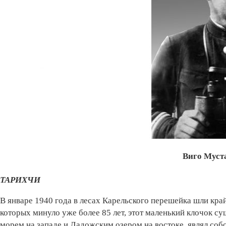
Виго Муст
ТАРИХЧИ
В январе 1940 года в лесах Карельского перешейка шли кра
которых минуло уже более 85 лет, этот маленький клочок с
морем на западе и Ладожским озером на востоке, являл соб