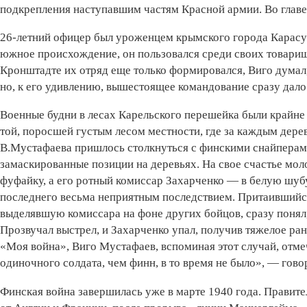
подкрепления наступавшим частям Красной армии. Во главе
26-летний офицер был уроженцем крымского города Карасуба
южное происхождение, он пользовался среди своих товарищ
Кронштадте их отряд еще только формировался, Виго думал,
но, к его удивлению, вышестоящее командование сразу дало
Военные будни в лесах Карельского перешейка были крайне
той, поросшей густым лесом местности, где за каждым дерев
В.Мустафаева пришлось столкнуться с финскими снайпера
замаскированные позиции на деревьях. На свое счастье мол
фуфайку, а его ротный комиссар Захарченко — в белую шубу
последнего весьма неприятным последствием. Притаившийся
выделявшую комиссара на фоне других бойцов, сразу понял, 
Прозвучал выстрел, и Захарченко упал, получив тяжелое ран
«Моя вой­на», Виго Мустафаев, вспоминая этот случай, отм
одиночного солдата, чем финн, в то время не было», — гово
Финская война завершилась уже в марте 1940 года. Прави