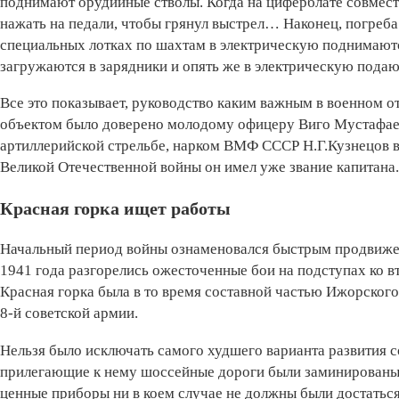
поднимают орудийные стволы. Когда на циферблате совместя
нажать на педали, чтобы грянул выстрел… Наконец, погреба
специальных лотках по шахтам в электричес­кую поднимают
загружаются в зарядники и опять же в электрическую подаю
Все это показывает, руководство каким важным в военном 
объектом было доверено молодому офицеру Виго Мустафаеву
артиллерийской стрельбе, нарком ВМФ СССР Н.Г.Кузнецов в
Великой Оте­чественной войны он имел уже звание капитана.
Красная горка ищет работы
Начальный период войны ознаменовался быстрым продвижен
1941 года разгорелись ожесточенные бои на подступах ко в
Красная горка была в то время составной частью Ижорского
8-й советской армии.
Нельзя было исключать самого худшего варианта развития с
прилегающие к нему шоссейные дороги были заминированы и
ценные приборы ни в коем случае не должны были достаться