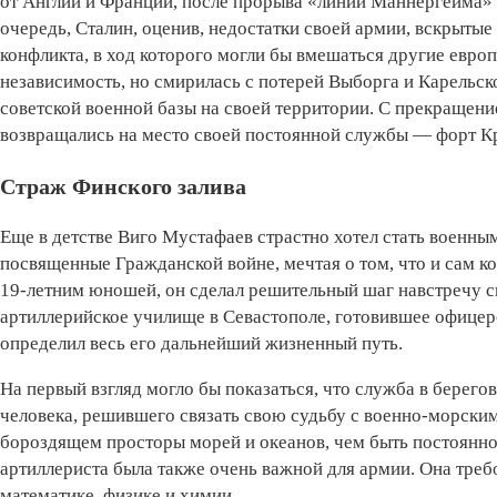
от Англии и Франции, после прорыва «линии Маннергейма»
очередь, Сталин, оценив, недостатки своей армии, вскрыты
конфликта, в ход которого могли бы вмешаться другие евро
независимость, но смирилась с потерей Выборга и Карельск
советской военной базы на своей территории. С прекращени
возвращались на место своей постоянной службы — форт К
Страж Финского залива
Еще в детстве Виго Мустафаев страстно хотел стать военн
посвященные Гражданской войне, мечтая о том, что и сам ко
19-летним юношей, он сделал решительный шаг навстречу с
артиллерийское училище в Севастополе, готовившее офицер
определил весь его дальнейший жизненный путь.
На первый взгляд могло бы показаться, что служба в берег
человека, решившего связать свою судьбу с военно-морским
бороздящем просторы морей и океанов, чем быть постоянно
артиллериста была также очень важной для армии. Она тре
математике, физике и химии.