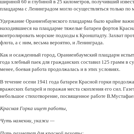
шириной 60 и глубиной в 25 километров, получивший изве
плацдарма с Ленинградом могло осуществляться только по 
Удержание Ораниенбаумского плацдарма было крайне важны
находившиеся на плацдарме тяжелые батареи фортов Красна
контролировать морские подходы к Кронштадту. Захват прот
флота, а с ним, весьма вероятно, и Ленинграда.
Как и осажденный город, Ораниенбаумский плацдарм испыт
года хлебный паек для гражданских составил 125 грамм в су
менее, боевая работа продолжалась и в этих условиях.
В течение осени 1941 года батареи Красной горки продолжа
вражеских батарей и поражая места скопления его сил. Газ
небольшое стихотворение, посвященное работе В.Мустафаев
Красная Горка ищет работы,
Чуть намекни, укажи —
Путь разметет для красной пехоты: