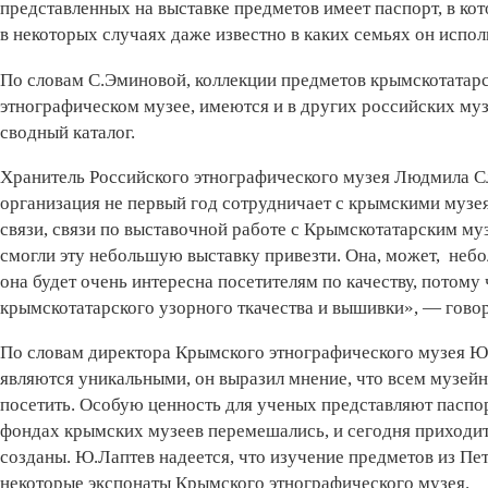
представленных на выставке предметов имеет паспорт, в ко
в некоторых случаях даже известно в каких семьях он испол
По словам С.Эминовой, коллекции предметов крымскотатарско
этнографическом музее, имеются и в других российских муз
сводный каталог.
Хранитель Российского этнографического музея Людмила Сла
организация не первый год сотрудничает с крымскими музея
связи, связи по выставочной работе с Крымскотатарским му
смогли эту небольшую выставку привезти. Она, может, небо
она будет очень интересна посетителям по качеству, потому
крымскотатарского узорного ткачества и вышивки», — гово
По словам директора Крымского этнографического музея Юр
являются уникальными, он выразил мнение, что всем музей
посетить. Особую ценность для ученых представляют паспор
фондах крымских музеев перемешались, и сегодня приходитс
созданы. Ю.Лаптев надеется, что изучение предметов из Пе
некоторые экспонаты Крымского этнографического музея.