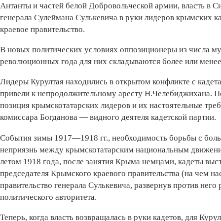
Антанты и частей белой Добровольческой армии, власть в С
генерала Сулеймана Сулькевича в руки лидеров крымских 
краевое правительство.
В новых политических условиях оппозиционеры из числа му
революционных года для них складываются более или менее
Лидеры Курултая находились в открытом конфликте с кадета
привели к непродолжительному аресту Н.Челебиджихана. По
позиция крымскотатарских лидеров и их настоятельные треб
комиссара Богданова — видного деятеля кадетской партии.
События зимы 1917—1918 гг., необходимость борьбы с бол
неприязнь между крымскотатарским национальным движением
летом 1918 года, после занятия Крыма немцами, кадеты вы
председателя Крымского краевого правительства (на чем нас
правительство генерала Сулькевича, развернув против него
политического авторитета.
Теперь, когда власть возвращалась в руки кадетов, для Куру