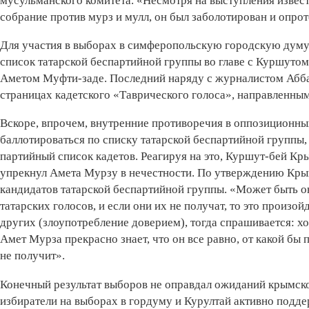
мусульманского комитета. «Несмотря на выступления извес
собрание против мурз и мулл, он был заболотирован и опрот
Для участия в выборах в симферопольскую городскую думу
список татарской беспартийной группы во главе с Куршут
Аметом Муфти-заде. Последний наряду с журналистом Абб
страницах кадетского «Таврического голоса», направленны
Вскоре, впрочем, внутренние противоречия в оппозиционных
баллотироваться по списку татарской беспартийной группы,
партийный список кадетов. Реагируя на это, Куршут-бей Кры
упрекнул Амета Мурзу в нечестности. По утверждению Крым
кандидатов татарской беспартийной группы. «Может быть он 
татарских голосов, и если они их не получат, то это произой
других (злоупотребление доверием), тогда спрашивается: х
Амет Мурза прекрасно знает, что он все равно, от какой бы 
не получит».
Конечный результат выборов не оправдал ожиданий крымск
избиратели на выборах в гордуму и Курултай активно подд