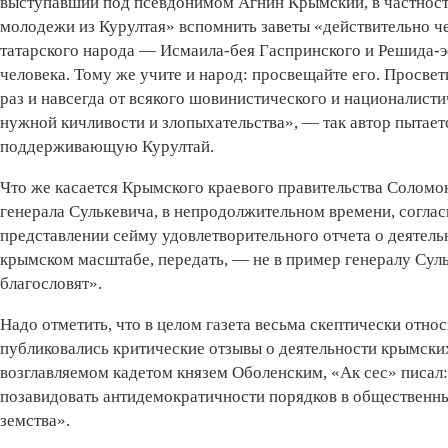
выступавший под псевдонимом Агнин Крымский, в частности
молодежи из Курултая» вспомнить заветы «действительно че
татарского народа — Исмаила-бея Гаспринского и Решида-э
человека. Тому же учите и народ: просвещайте его. Просв
раз и навсегда от всякого шовинистического и националисти
нужной кичливости и злопыхательства», — так автор пытае
поддерживающую Курултай.
Что же касается Крымского краевого правительства Соломон
генерала Сулькевича, в непродолжительном времени, соглас
представлении сейму удовлетворительного отчета о деятельн
крымском масштабе, передать, — не в пример генералу Суль
благословят».
Надо отметить, что в целом газета весьма скептически отно
публиковались критические отзывы о деятельности крымских
возглавляемом кадетом князем Оболенским, «Ак сес» писал
позавидовать антидемократичности порядков в общественны
земства».