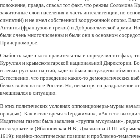
положение, правда, спасал тот факт, что режим Соломона 
зажиточные слои населения и часть интеллигенции, но основ
симпатий) и не имел собственной вооруженной опоры. Влас
Антанты (французов и греков) и Добровольческой армии. Но
были очень многочисленны и были они в основном сосредот
Причерноморье.
Слабость кадетского правительства и определил тот факт, чт
Курултая и крымскотатарской национальной Директории. Бол
и левых русских партий, кадеты были вынуждены объявить 
Естественно, что проведение каких-то демократических вы
белых войск на юге России. Но, несмотря на раздражение о
вмешивался в ситуацию.
В этих политических условиях оппозиционеры-мурзы начали
правды»). Как в свое время «Терджиман», «Ак сес» выходил
Издателем газеты была заявлена «группа мусульман», реда
исследователи (Яблоновская Н.В., Джелилова Л.Ш. «Крымско
1919): идейно-политическая позиция и проблемно-тематичес