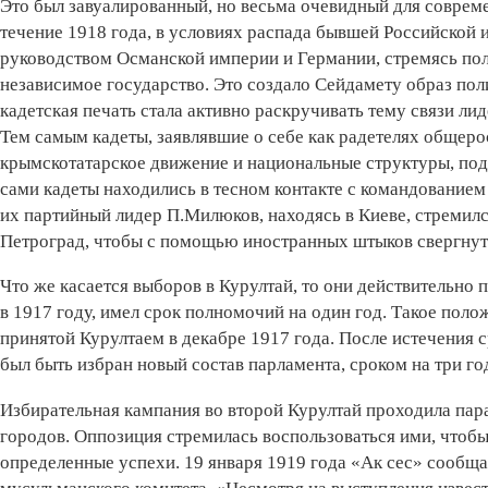
Это был завуалированный, но весьма очевидный для соврем
течение 1918 года, в условиях распада бывшей Российской 
руководством Османской империи и Германии, стремясь пол
независимое государство. Это создало Сейдамету образ по
кадетская печать стала активно раскручивать тему связи л
Тем самым кадеты, заявлявшие о себе как радетелях общеро
крымскотатарское движение и национальные структуры, подг
сами кадеты находились в тесном контакте с командованием
их партийный лидер П.Милюков, находясь в Киеве, стремилс
Петроград, чтобы с помощью иностранных штыков свергнут
Что же касается выборов в Курултай, то они действительно 
в 1917 году, имел срок полномочий на один год. Такое пол
принятой Курултаем в декабре 1917 года. После истечения 
был быть избран новый состав парламента, сроком на три го
Избирательная кампания во второй Курултай проходила пар
городов. Оппозиция стремилась воспользоваться ими, чтобы
определенные успехи. 19 января 1919 года «Ак сес» сообщ