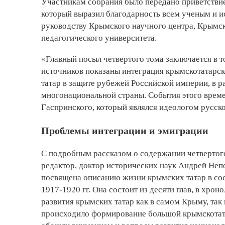
Участникам собрания было передано приветстви
который выразил благодарность всем ученым и ис
руководству Крымского научного центра, Крымс
педагогического университета.
«Главный посыл четвертого тома заключается в т
источников показаны интеграция крымскотатарск
татар в защите рубежей Российской империи, в 
многонациональной страны. События этого врем
Гаспринского, который являлся идеологом русск
Проблемы интеграции и эмиграции
С подробным рассказом о содержании четвертого
редактор, доктор исторических наук Андрей Непо
посвящена описанию жизни крымских татар в сос
1917-1920 гг. Она состоит из десяти глав, в хр
развития крымских татар как в самом Крыму, так
происходило формирование большой крымскотата