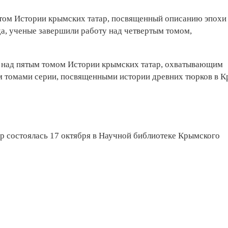
й том Истории крымских татар, посвященный описанию эпохи
да, ученые завершили работу над четвертым томом,
 над пятым томом Истории крымских татар, охватывающим
ым томами серии, посвященными истории древних тюрков в 
р состоялась 17 октября в Научной библиотеке Крымского