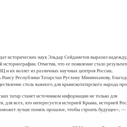
ат исторических наук Эльдар Сейдаметов выразил надежду,
й историографии. Отметив, что ее появление стало результа
Ц и их коллег из различных научных центров России,
 Раису Республики Татарстан Рустаму Минниханову, благод
ствление столь важного для крымскотатарского народа про
ких татар станет источником информации не только для
и, для всех, кто интересуется историей Крыма, историей Рос
оможет лучше понять прошлое, чтобы строить будущее», —