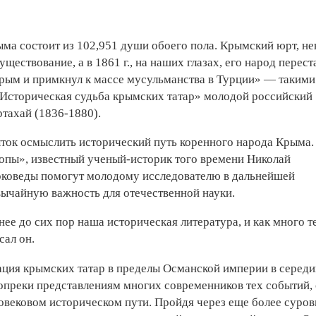
ыма состоит из 102,951 души обоего пола. Крымский юрт, не
уществование, а в 1861 г., на наших глазах, его народ перест
 Крым и примкнул к массе мусульманства в Турции» — такими
 «Историческая судьба крымских татар» молодой российский
тахай (1836-1880).
ыток осмыслить исторический путь коренного народа Крыма.
опы», известный ученый-историк того времени Николай
оковеды помогут молодому исследователю в дальнейшей
вычайную важность для отечественной науки.
нее до сих пор наша историческая литература, и как много т
сал он.
рация крымских татар в пределы Османской империи в серед
опреки представлениям многих современников тех событий,
говековом историческом пути. Пройдя через еще более суро