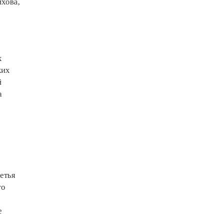
хова,
х
ких
й
а
етья
го
е