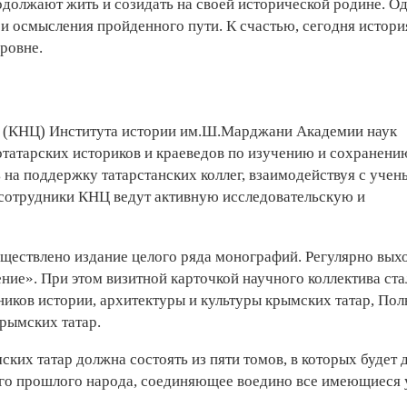
одолжают жить и созидать на своей исторической родине. О
 и осмысления пройденного пути. К счастью, сегодня истори
ровне.
р (КНЦ) Института истории им.Ш.Марджани Академии наук
татарских историков и краеведов по изучению и сохранени
 на поддержку татарстанских коллег, взаимодействуя с ­уче
 сотрудники КНЦ ведут активную исследовательскую и
ществлено издание целого ряда монографий. Регулярно вых
ие». При этом визитной карточкой научного коллектива ста
ков истории, архитектуры и культуры крымских татар, Пол
рымских татар.
ских татар должна состоять из пяти томов, в которых будет 
го прошлого народа, соединяющее воедино все имеющиеся 