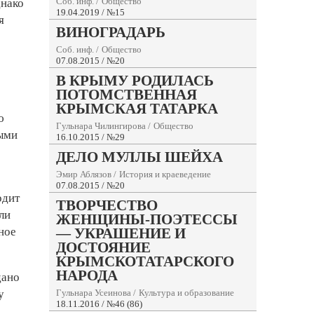
Соб. инф.
/
Общество
днако
19.04.2019 / №15
я
ВИНОГРАДАРЬ
Соб. инф.
/
Общество
07.08.2015 / №20
В КРЫМУ РОДИЛАСЬ
ПОТОМСТВЕННАЯ
КРЫМСКАЯ ТАТАРКА
ю
Гульнара Чилингирова
/
Общество
ными
16.10.2015 / №29
ДЕЛО МУЛЛЫ ШЕЙХА
Эмир Аблязов
/
История и краеведение
07.08.2015 / №20
одит
ТВОРЧЕСТВО
ли
ЖЕНЩИНЫ-ПОЭТЕССЫ
ное
— УКРАШЕНИЕ И
ДОСТОЯНИЕ
КРЫМСКОТАТАРСКОГО
НАРОДА
дано
у
Гульнара Усеинова
/
Культура и образование
18.11.2016 / №46 (86)