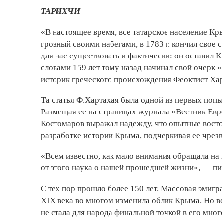
ТАРИХЧИ
«В настоящее время, все татарское население Кр
грозный своими набегами, в 1783 г. кончил свое с
для нас существовать и фактически: он оставил
словами 159 лет тому назад начинал свой очерк
историк греческого происхождения Феоктист Хар
Та статья Ф.Хартахая была одной из первых поп
Размещая ее на страницах журнала «Вестник Евр
Костомаров выражал надежду, что опытные вост
разработке истории Крыма, подчеркивая ее чрез
«Всем известно, как мало внимания обращала на 
от этого наука о нашей прошедшей жизни», — пи
С тех пор прошло более 150 лет. Массовая эмиг
XIX века во многом изменила облик Крыма. Но в
не стала для народа финальной точкой в его мно