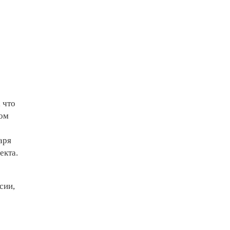
 что
том
аря
екта.
сии,