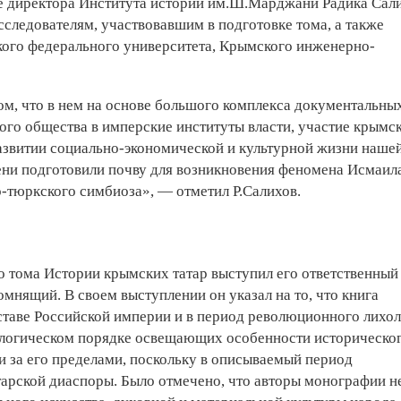
е директора Института истории им.Ш.Марджани Радика Сали
следователям, участвовавшим в подготовке тома, а также
кого федерального университета, Крымского инженерно-
ом, что в нем на основе большого комплекса документальны
ого общества в имперские институты власти, участие крымс
развитии социально-экономической и культурной жизни наше
ени подготовили почву для возникновения феномена Исмаил
о-тюркского симбиоза», — отметил Р.Салихов.
 тома Истории крымских татар выступил его ответственный
мнящий. В своем выступлении он указал на то, что книга
таве Российской империи и в период революционного лихол
онологическом порядке освещающих особенности историческо
 и за его пределами, поскольку в описываемый период
рской диаспоры. Было отмечено, что авторы монографии н