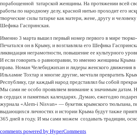
порабощенной татарской женщины. На протяжении всей сво
работы по народному делу, красной нитью проходит его иск
творческие силы татарке как матери, жене, другу и челове
Шефика Гаспринская.
Именно 3 марта вышел первый номер первого в мире тюрко-
Печатался он в Крыму, и возглавляла его Шефика Гаспринс
ликвидация неграмотности, повышение ее культурного уров
И если говорить о равноправии, то именно женщины Крыма 
права. Номан Челебиджихан и лидеры женского движения 
Ильхамие Тохтар и многие другие, мечтали превратить Кр
Республику, где каждый народ представлял бы собой прекра
Мы сами не особо проявляем внимание к значимым датам. 
в сердцах и памятных календарях. Думаю, ежегодно подаре
журнала «Alem-i Nisvan» — букетик крымского тюльпана, по
выдающихся личностях и истории Крыма будут также прия
365 дней в году. И мы сами можем создавать традиции, осн
comments powered by HyperComments