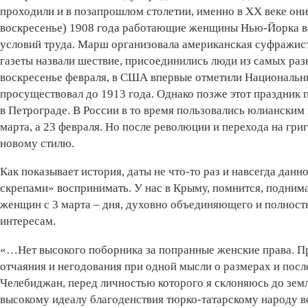
проходили и в позапрошлом столетии, именно в XX веке они
воскресенье) 1908 года работающие женщины Нью-Йорка вы
условий труда. Марш организовала американская суфражист
газеты назвали шествие­, присоединились люди из самых раз
воскресенье февраля, в США впервые отметили Национальны
просуществовал до 1913 года. Однако позже этот праздник 
в Петрограде. В России в то время пользовались юлианским 
марта, а 23 февраля. Но после революции и перехода на гри
новому стилю.
Как показывает история, даты не что-то раз и навсегда дан
скрепами» воспринимать. У нас в Крыму, помнится, подним
женщин с 3 марта – дня, духовно объединяющего и полнос
интересам.
«…Нет высокого поборника за попранные женские права. Пр
отчаяния и негодования при одной мысли о размерах и посл
Челебиджан, перед личностью которого я склоняюсь до земл
высокому идеалу благоденствия тюрко-татарскому народу в