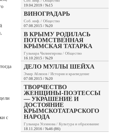
Соб. инф.
/
Общество
19.04.2019 / №15
го
ВИНОГРАДАРЬ
Соб. инф.
/
Общество
й
07.08.2015 / №20
,
В КРЫМУ РОДИЛАСЬ
ПОТОМСТВЕННАЯ
КРЫМСКАЯ ТАТАРКА
Гульнара Чилингирова
/
Общество
16.10.2015 / №29
ДЕЛО МУЛЛЫ ШЕЙХА
тогда
Эмир Аблязов
/
История и краеведение
07.08.2015 / №20
ТВОРЧЕСТВО
ЖЕНЩИНЫ-ПОЭТЕССЫ
дели
— УКРАШЕНИЕ И
ДОСТОЯНИЕ
КРЫМСКОТАТАРСКОГО
НАРОДА
ки с
Гульнара Усеинова
/
Культура и образование
18.11.2016 / №46 (86)