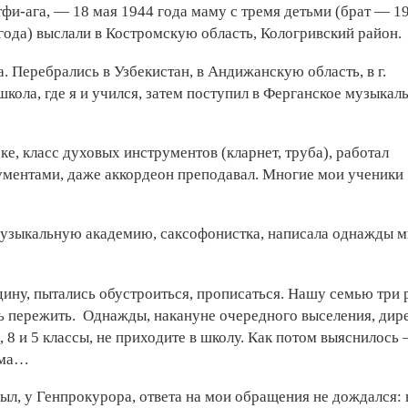
и-ага, — 18 мая 1944 года маму с тремя детьми (брат — 1
 года) выслали в Костромскую область, Кологривский район.
. Перебрались в Узбекистан, в Андижанскую область, в г.
школа, где я и учился, затем поступил в Ферганское музыкал
е, класс духовых инструментов (кларнет, труба), работал
ментами, даже аккордеон преподавал. Многие мои ученики
узыкальную академию, саксофонистка, написала однажды м
дину, пытались обустроиться, прописаться. Нашу семью три 
ь пережить. Однажды, накануне очередного выселения, дир
, 8 и 5 классы, не приходите в школу. Как потом выяснилось
ома…
был, у Генпрокурора, ответа на мои обращения не дождался: 