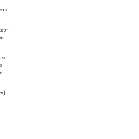
 что
лир»
ой
ым
о
ня
я).