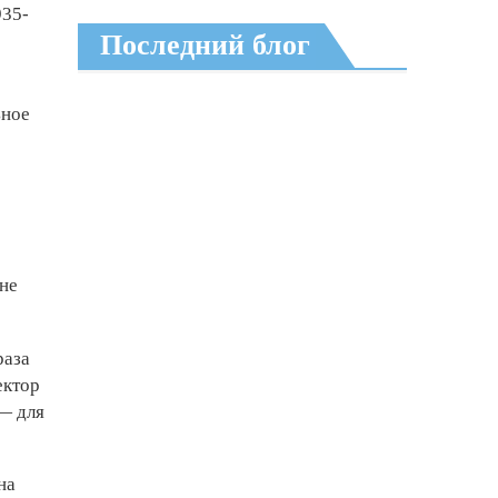
935-
Последний блог
ьное
не
раза
ектор
 — для
на