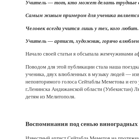
Учитель — тот, кто может делать трудные ве
Самым живым примером для ученика является 
Человек всегда учится лишь у тех, кого любит
Учитель — артист, художник, горячо влюбленн
Начало своей статьи я обсыпала жемчужинами а
Поводом для этой публикации стала наша поездка
ученика, двух влюбленных в музыку людей — изв
неповторимого голоса Сейтаблы Меметова и его 
г.Ленинска Андижанской области (Узбекистан) 
детям из Мелитополя.
Воспоминания под сенью виноградных 
Известный артист Сейтабла Меметов на протяжении