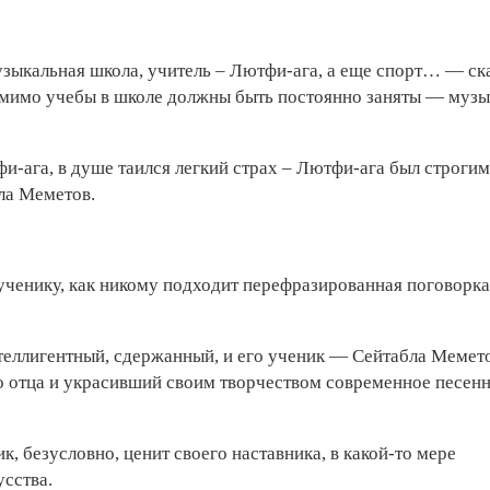
узыкальная школа, учитель – Лютфи-ага, а еще спорт… — ск
омимо учебы в школе должны быть постоянно заняты — музы
и-ага, в душе таился легкий страх – Лютфи-ага был строгим
ла Меметов.
и ученику, как никому подходит перефразированная поговорка
еллигентный, сдержанный, и его ученик — Сейтабла Мемет
о отца и украсивший своим творчеством современное песенн
к, безусловно, ценит своего наставника, в какой-то мере
усства.