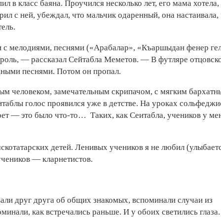
 в класс баяна. Проучился несколько лет, его мама хотела,
ил с ней, убеждал, что мальчик одаренный, она настаивала,
ель.
и с мелодиями, песнями («Арабалар», «Къаршыдан фенер ге
роль, — рассказал Сейтабла Меметов. — В футляре отцовск
дными песнями. Потом он пропал.
ым человеком, замечательным скрипачом, с мягким бархатн
таблы голос проявился уже в детстве. На уроках сольфеджи
поет — это было что-то… Таких, как Сеитабла, учеников у ме
котатарских детей. Ленивых учеников я не любил (улыбаетс
учеников — кларнетистов.
али друг друга об общих знакомых, вспоминали случаи из
инали, как встречались раньше. И у обоих светились глаза.