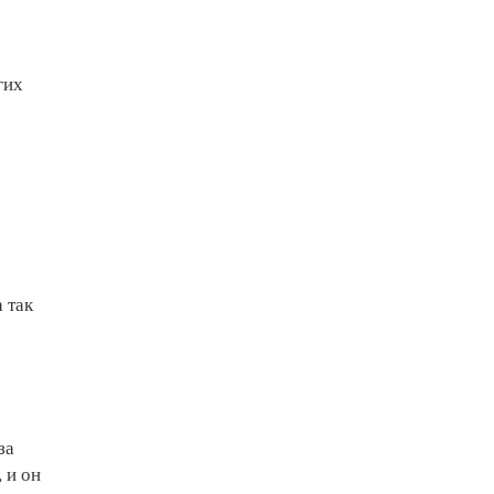
гих
 так
за
 и он