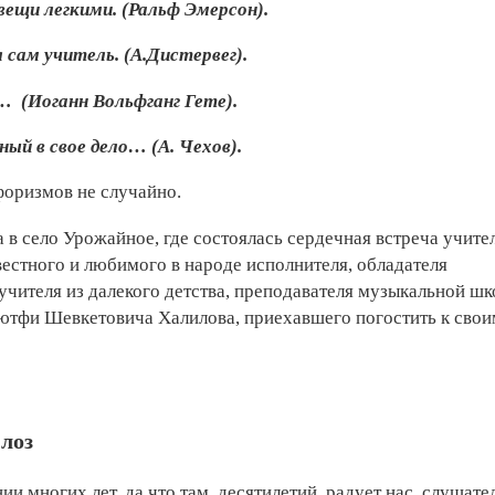
щи легкими. (Ральф Эмерсон).
сам учитель. (А.Дистервег).
… (Иоганн Вольфганг Гете).
ый в свое дело… (А. Чехов).
форизмов не случайно.
 в село Урожайное, где состоялась сердечная встреча учите
естного и любимого в народе исполнителя, обладателя
учителя из далекого детства, преподавателя музыкальной ш
Лютфи Шевкетовича Халилова, приехавшего погостить к свои
лоз
 многих лет, да что там, десятилетий, радует нас, слушате