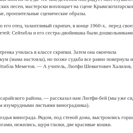
ких песен, мастерски воплощает на сцене Крымскотатарско
е, пронзительные сценические образы.
о его отец, талантливый скрипач, в конце 1960-х, перед свое
детей: Сейтабла и его сестра-двойняшка были дошкольниками
тренка училась в классе скрипки. Затем она окончила
ум (мама настояла), но позже судьба все равно повернула и
Сейтабла Меметов. — А учитель, Лютфи Шевкетович Халилов, 
исарайского района, — рассказал нам Лютфи-бей (мы уже си
ом изумрудными листьями виноградника).
роздья винограда. Рядом, под стеной дома, выстроились горш
гами, нежились, щуря глазки, две красивые кошки.