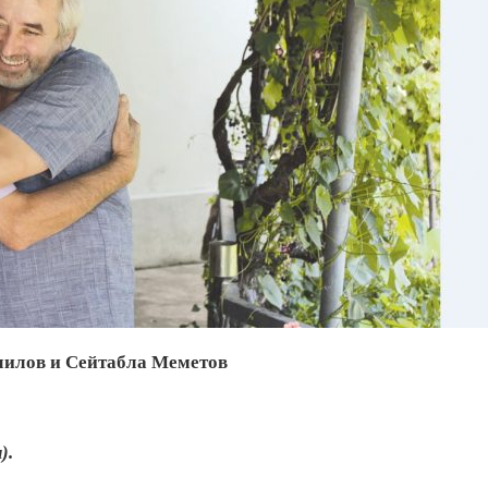
илов и Сейтабла Меметов
).