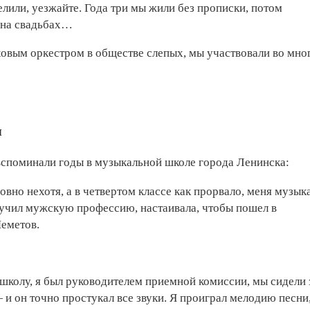
елили, уезжайте. Года три мы жили без прописки, потом
 на свадьбах…
ховым оркестром в обществе слепых, мы участвовали во мно
я
споминали годы в музыкальной школе города Ленинска:
вно нехотя, а в четвертом классе как прорвало, меня музыка
олучил мужскую профессию, настаивала, чтобы пошел в
Меметов.
колу, я был руководителем приемной комиссии, мы сидели 
и он точно простукал все звуки. Я проиграл мелодию песни,