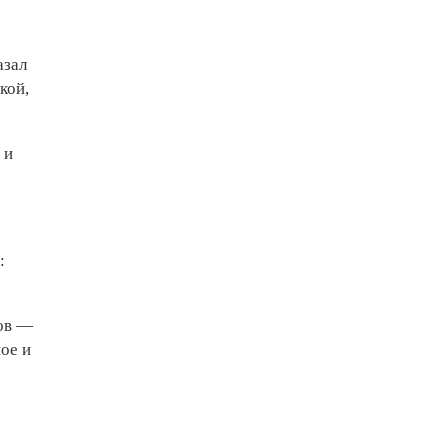
азал
кой,
 и
:
ов —
ое и