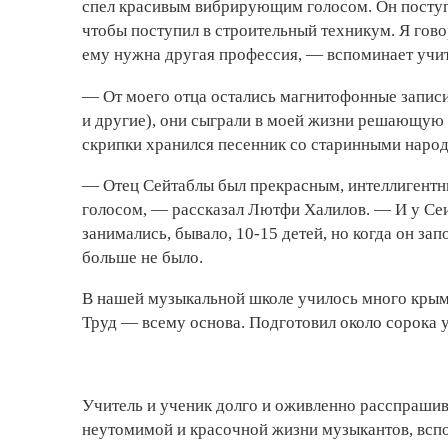
спел красивым вибрирующим голосом. Он поступил
чтобы поступил в строительный техникум. Я говор
ему нужна другая профессия, — вспоминает учит
— От моего отца остались магнитофонные запис
и другие), они сыграли в моей жизни решающую 
скрипки хранился песенник со старинными наро
— Отец Сейтаблы был прекрасным, интеллигентн
голосом, — рассказал Лютфи Халилов. — И у Сеи
занимались, бывало, 10-15 детей, но когда он за
больше не было.
В нашей музыкальной школе училось много крымс
Труд — всему основа. Подготовил около сорока 
Учитель и ученик долго и оживленно расспрашив
неутомимой и красочной жизни музыкантов, вспом