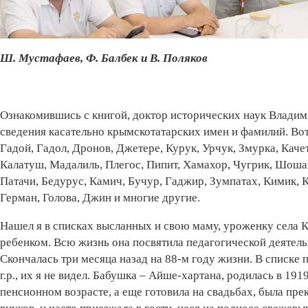
Ш. Мустафаев, Ф. Балбек и В. Поляков
Ознакомившись с книгой, доктор исторических наук Владим
сведения касательно крымскотатарских имен и фамилий. Вот 
Гадой, Гадол, Дронов, Джетере, Курук, Урчук, Змурка, Качет
Калатуш, Мадалиль, Плегос, Пипит, Хамахор, Чугрик, Шошай,
Патачи, Бедурус, Камич, Бучур, Гаджир, Зумпатах, Кимик, К
Герман, Голова, Джин и многие другие.
Нашел я в списках высланных и свою маму, уроженку села К
ребенком. Всю жизнь она посвятила педагогической деятель
Скончалась три месяца назад на 88-м году жизни. В списке 
г.р., их я не видел. Бабушка – Айше-хартана, родилась в 191
пенсионном возрасте, а еще готовила на свадьбах, была пр