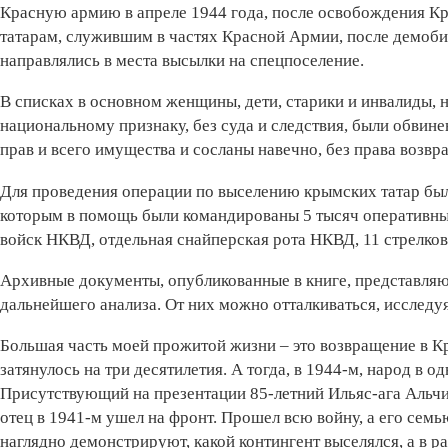
Красную армию в апреле 1944 года, после освобождения К
татарам, служившим в частях Красной Армии, после демоби
направлялись в места высылки на спецпоселение.
В списках в основном женщины, дети, старики и инвалиды, 
национальному признаку, без суда и следствия, были обвин
прав и всего имущества и сосланы навечно, без права возв
Для проведения операции по выселению крымских татар б
которым в помощь были командированы 5 тысяч оперативны
войск НКВД, отдельная снайперская рота НКВД, 11 стрелков
Архивные документы, опубликованные в книге, представля
дальнейшего анализа. От них можно отталкиваться, исследу
Большая часть моей прожитой жизни – это возвращение в К
затянулось на три десятилетия. А тогда, в 1944-м, народ в 
Присутствующий на презентации 85-летний Ильяс-ага Альчик
отец в 1941-м ушел на фронт. Прошел всю войну, а его сем
наглядно демонстрируют, какой контингент выселялся, а в 