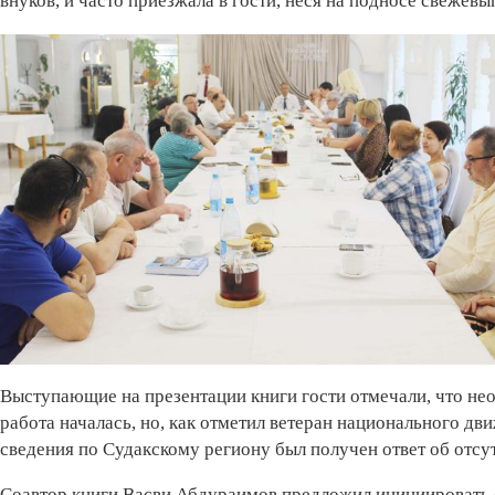
внуков, и часто приезжала в гости, неся на подносе свежев
Выступающие на презентации книги гости отмечали, что не
работа началась, но, как отметил ветеран национального д
сведения по Судакскому региону был получен ответ об отсут
Соавтор книги Васви Абдураимов предложил инициировать