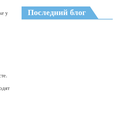
Последний блог
ке у
те.
одят