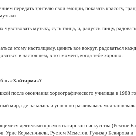
ением передать зрителю свои эмоции, показать красоту, гра
, музыки…
х чувствовать музыку, суть танца, и, радуясь танцу, радоват
ваться этому настоящему, ценить все вокруг, радоваться каж
аться в настоящем, в тот момент, когда тебе хорошо.
мбль «Хайтарма»?
кой после окончания хореографического училища в 1988 го
ный мир, где началась и успешно развивалась моя танцеваль
щимися деятелями крымскотатарского искусства (Ремзие Ба
, Урие Керменчикли, Рустем Меметов, Гулизар Бекирова и