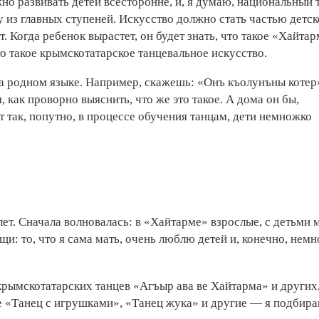
но развивать детей всесторонне, и, я думаю, национальный 
 из главных ступеней. Искусство должно стать частью детск
т. Когда ребенок вырастет, он будет знать, что такое «Хайтар
то такое крымскотатарское танцевальное искусство.
на родном языке. Например, скажешь: «Онъ къолунъны котер»
я, как проворно выяснить, что же это такое. А дома он бы,
от так, попутно, в процессе обучения танцам, дети немножко
ет. Сначала волновалась: в «Хайтарме» взрослые, с детьми 
щи: то, что я сама мать, очень люблю детей и, конечно, нем
ымскотатарских танцев «Агъыр ава ве Хайтарма» и других,
же «Танец с игрушками», «Танец жука» и другие — я подбир