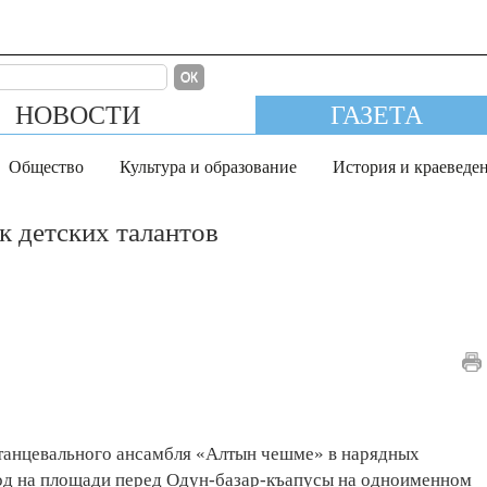
ОК
НОВОСТИ
ГАЗЕТА
Общество
Культура и образование
История и краеведе
 детских талантов
 танцевального ансамбля «Алтын чешме» в нарядных
од на площади перед Одун-базар-къапусы на одноименном