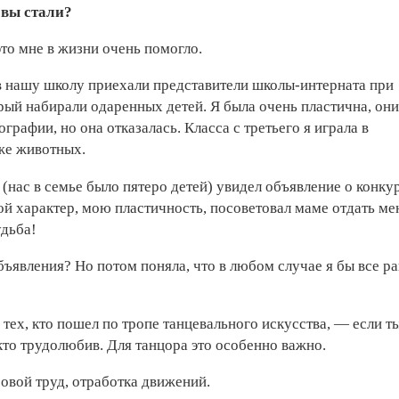
 вы стали?
то мне в жизни очень помогло.
, в нашу школу приехали представители школы-интерната при
ый набирали одаренных детей. Я была очень пластична, они
рафии, но она отказалась. Класса с третьего я играла в
аже животных.
 (нас в семье было пятеро детей) увидел объявление о конк
мой характер, мою пластичность, посоветовал маме отдать ме
удьба!
объявления? Но потом поняла, что в любом случае я бы все р
 тех, кто пошел по тропе танцевального искусства, — если т
 кто трудолюбив. Для танцора это особенно важно.
овой труд, отработка движений.