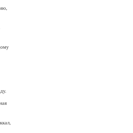
цию,
ь
дому
ду.
ная
ккал,