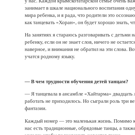
у нас. Каждой крымскотатарской семье очень важ
занимает в шкале национального воспитания одну
мира ребенка, и я рада, что родители это осознаю
как танцевать «Хоран», он будет хорошо знать, ч
На занятиях я стараюсь разговаривать с детьми 
ребенку, если он не знает слов, ничего не остаетс
наверное, и внимания не обратил на эти слова. В
учатся родному языку.
— В чем трудности обучения детей танцам?
— Я танцевала в ансамбле «Хайтарма» двадцать л
работать не приходилось. Но сыграли роль три ве
фантазии.
Каждый номер — это маленькая жизнь. Помимо кр
нас есть традиционные, обрядовые танцы, а так