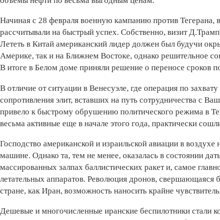
объемы нефти по весьма выгодным ценам.
Начиная с 28 февраля военную кампанию против Тегерана, в
рассчитывали на быстрый успех. Собственно, визит Д.Трамп
Лететь в Китай американский лидер должен был будучи ок
Америке, так и на Ближнем Востоке, однако решительное со
В итоге в Белом доме приняли решение о переносе сроков по
В отличие от ситуации в Венесуэле, где операция по захвату
сопротивления элит, вставших на путь сотрудничества с Ва
привело к быстрому обрушению политического режима в Тег
весьма активные еще в начале этого года, практически сошл
Господство американской и израильской авиации в воздухе
машине. Однако та, тем не менее, оказалась в состоянии да
массированных залпах баллистических ракет и, самое глав
летательных аппаратов. Революция дронов, свершающаяся бу
стране, как Иран, возможность наносить крайне чувствите
Дешевые и многочисленные иранские беспилотники стали к