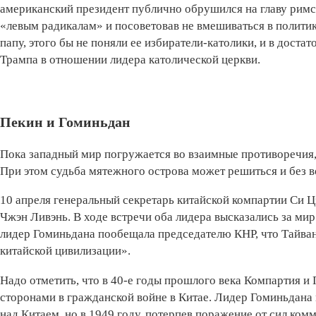
американский президент публично обрушился на главу римск
«левым радикалам» и посоветовав не вмешиваться в политику
папу, этого бы не поняли ее избиратели-католики, и в дост
Трампа в отношении лидера католической церкви.
Пекин и Гоминьдан
Пока западный мир погружается во взаимные противоречия,
При этом судьба мятежного острова может решиться и без во
10 апреля генеральный секретарь китайской компартии Си 
Чжэн Ливэнь. В ходе встречи оба лидера высказались за ми
лидер Гоминьдана пообещала председателю КНР, что Тайван
китайской цивилизации».
Надо отметить, что в 40-е годы прошлого века Компартия
сторонами в гражданской войне в Китае. Лидер Гоминьдан
над Китаем, но в 1949 году, потерпев поражение от сил ко