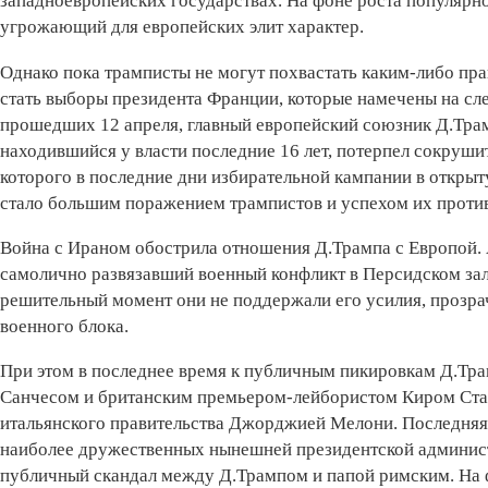
западноевропейских государствах. На фоне роста популярно
угрожающий для европейских элит характер.
Однако пока трамписты не могут похвастать каким-либо пр
стать выборы президента Франции, которые намечены на сл
прошедших 12 апреля, главный европейский союзник Д.Тра
находившийся у власти последние 16 лет, потерпел сокруши
которого в последние дни избирательной кампании в откры
стало большим поражением трампистов и успехом их проти
Война с Ираном обострила отношения Д.Трампа с Европой. 
самолично развязавший военный конфликт в Персидском зали
решительный момент они не поддержали его усилия, прозра
военного блока.
При этом в последнее время к публичным пикировкам Д.Тр
Санчесом и британским премьером-лейбористом Киром Ста
итальянского правительства Джорджией Мелони. Последняя
наиболее дружественных нынешней президентской админист
публичный скандал между Д.Трампом и папой римским. На 