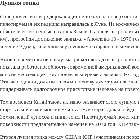
Лунная гонка
Соперничество сверхдержав идет не только на поверхности з
пилотируемая экспедиция направилась к Луне. На космичес
облетели естественный спутник Земли. 6 апреля астронавты 
км), превзойдя достижение экипажа «Аполлона-13» 1970 год
течение 9 дней, завершился успешным возвращением миссии
Нынешняя миссия не предусматривала высадки астронавтов 
показала работоспособность современной американской кос
миссии «Артемида-4» астронавты впервые с начала 70-х го
Эти экспедиции должны заложить основу для строительства 
поддерживать долгосрочное присутствие человека на повер
Тем временем Китай также активно развивает свою лунную 
старт космической миссии «Чанъэ-7», которая должна будет
Земли новый луноход и мини-зонд. Пилотируемый полет кита
поверхности предварительно намечен на 2030 год. КНР такж
Вторая лунная гонка между США и КНР (участниками перв