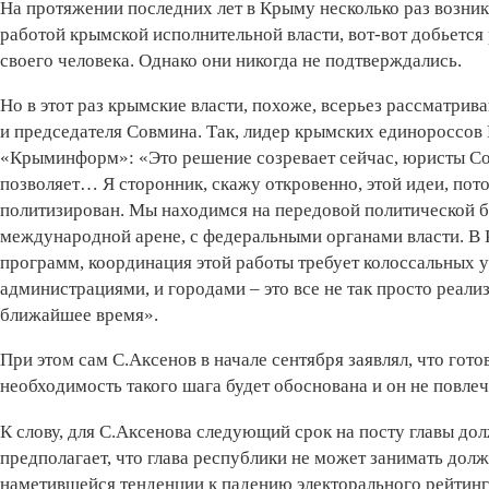
На протяжении последних лет в Крыму несколько раз возник
работой крымской исполнительной власти, вот-вот добьется
своего человека. Однако они никогда не подтверждались.
Но в этот раз крымские власти, похоже, всерьез рассматри
и председателя Совмина. Так, лидер крымских единороссов
«Крыминформ»: «Это решение созревает сейчас, юристы Сов
позволяет… Я сторонник, скажу откровенно, этой идеи, пот
политизирован. Мы находимся на передовой политической 
международной арене, с федеральными органами власти. В 
программ, координация этой работы требует колоссальных у
администрациями, и городами – это все не так просто реали
ближайшее время».
При этом сам С.Аксенов в начале сентября заявлял, что гот
необходимость такого шага будет обоснована и он не повлеч
К слову, для С.Аксенова следующий срок на посту главы до
предполагает, что глава республики не может занимать долж
наметившейся тенденции к падению электорального рейтинг