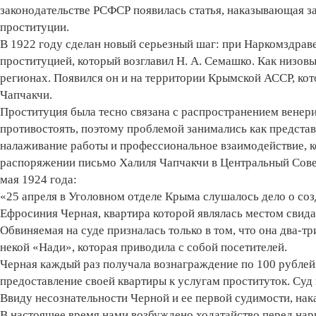
законодательстве РСФСР появилась статья, наказывающая з
проституции.
В 1922 году сделан новый серьезный шаг: при Наркомздраве
проституцией, который возглавил Н. А. Семашко. Как низовы
регионах. Появился он и на территории Крымской АССР, ко
Чапчакчи.
Проституция была тесно связана с распространением венер
противостоять, поэтому проблемой занимались как представ
налаживание работы и профессиональное взаимодействие, к
распоряжении письмо Халиля Чапчакчи в Центральный Совет
мая 1924 года:
«25 апреля в Уголовном отделе Крыма слушалось дело о соз
Ефросиния Черная, квартира которой являлась местом свида
Обвиняемая на суде призналась только в том, что она два-т
некой «Нади», которая приводила с собой посетителей.
Черная каждый раз получала вознаграждение по 100 рублей
предоставление своей квартиры к услугам проституток. Суд
Ввиду несознательности Черной и ее первой судимости, нак
В настоящее время нами возбуждено ходатайство перед на