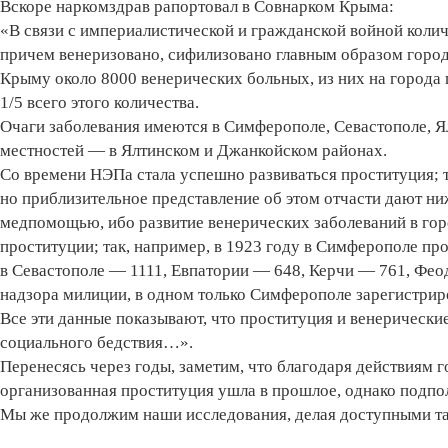
Вскоре наркомздрав рапортовал в Совнарком Крыма:
«В связи с империалистической и гражданской войной колич
причем венеризовано, сифилизовано главным образом городс
Крыму около 8000 венерических больных, из них на города п
1/5 всего этого количества.
Очаги заболевания имеются в Симферополе, Севастополе, Ял
местностей — в Ялтинском и Джанкойском районах.
Со времени НЭПа стала успешно развиваться проституция; 
но приблизительное представление об этом отчасти дают 
медпомощью, ибо развитие венерических заболеваний в гор
проституции; так, например, в 1923 году в Симферополе п
в Севастополе — 1111, Евпатории — 648, Керчи — 761, Фео
надзора милиции, в одном только Симферополе зарегистриро
Все эти данные показывают, что проституция и венерически
социального бедствия…».
Перенесясь через годы, заметим, что благодаря действиям 
организованная проституция ушла в прошлое, однако подпо
Мы же продолжим наши исследования, делая доступными та