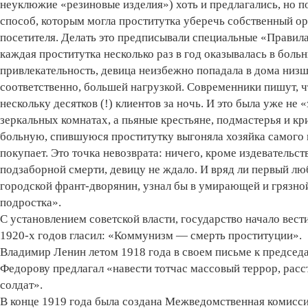
неуклюжие «резиновые изделия») хоть и предлагались, но п
способ, которым могла проститутка уберечь собственный о
посетителя. Делать это предписывали специальные «Прави
каждая проститутка несколько раз в год оказывалась в боль
привлекательность, девица неизбежно попадала в дома низш
соответственно, большей нагрузкой. Современники пишут, ч
нескольку десятков (!) клиентов за ночь. И это была уже н
зеркальных комнатах, а пьяные крестьяне, подмастерья и к
больную, спившуюся проститутку выгоняла хозяйка самого г
покупает. Это точка невозврата: ничего, кроме издевательст
подзаборной смерти, девицу не ждало. И вряд ли первый лю
городской франт-дворянин, узнал бы в умирающей и грязн
подростка».
С установлением советской власти, государство начало вес
1920-х годов гласил: «Коммунизм — смерть проституции».
Владимир Ленин летом 1918 года в своем письме к председ
Федорову предлагал «навести тотчас массовый террор, расс
солдат».
В конце 1919 года была создана Межведомственная комиссия 