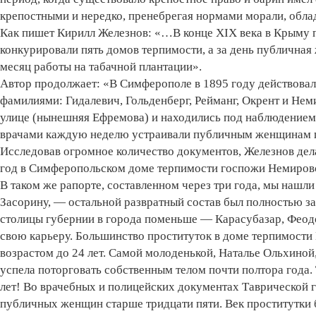
крепостными и нередко, пренебрегая нормами морали, обл
Как пишет Кирилл Железнов: «…В конце XIX века в Крыму п
конкурировали пять домов терпимости, а за день публичная 
месяц работы на табачной плантации».
Автор продолжает: «В Симферополе в 1895 году действовал
фамилиями: Гидалевич, Гольденберг, Рейманг, Окрент и Не
улице (нынешняя Ефремова) и находились под наблюдением 
врачами каждую неделю устраивали публичным женщинам п
Исследовав огромное количество документов, Железнов дел
год в Симферопольском доме терпимости госпожи Немировс
В таком же рапорте, составленном через три года, мы нашл
Засорину, — остальной развратный состав был полностью за
столицы губернии в города поменьше — Карасубазар, Феодо
свою карьеру. Большинство проституток в доме терпимост
возрастом до 24 лет. Самой молоденькой, Наталье Ольхиной,
успела поторговать собственным телом почти полтора года.
лет! Во врачебных и полицейских документах Таврической 
публичных женщин старше тридцати пяти. Век проститутки 