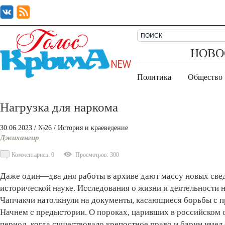
НОВО
Политика
Общество
Нагрузка для наркома
30.06.2023
/ №26
/
История и краеведение
Джихангир
Комментариев: 0
Просмотров: 300
Даже один—два дня работы в архиве дают массу новых свед
исторической науке. Исследования о жизни и деятельност
Чапчакчи натолкнули на документы, касающиеся борьбы с пр
Начнем с предыстории. О пороках, царивших в российском о
период, когда существовало крепостное право и барин имел