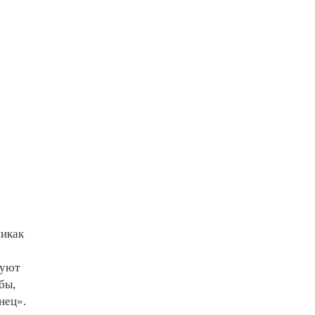
никак
вуют
бы,
нец».