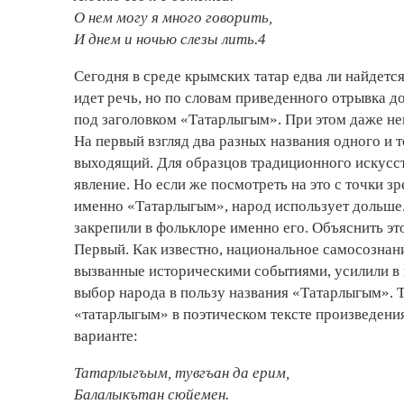
О нем могу я много говорить,
И днем и ночью слезы лить.4
Сегодня в среде крымских татар едва ли найдетс
­идет речь, но по словам приведенного отрывка до
под заголовком «Татарлыгым». При ­этом даже нев
На первый взгляд два разных названия одного и 
выходящий. Для образцов традиционного искусст
явление. Но если же посмотреть на это с точки зр
именно «Татарлыгым», народ использует дольше. 
закрепили в фольклоре именно его. Объяснить э
Первый. Как известно, национальное самосознан
вызванные­ историческими событиями, усилили в
выбор народа в пользу названия «Татарлыгым». 
«татарлыгым» в поэтическом тексте произведения
варианте:
Татарлыгъым, тувгъан да ерим,
Балалыкътан сюйемен.