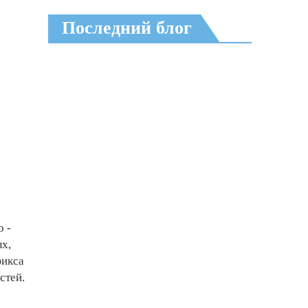
Последний блог
о ­
ых,
фикса
стей.
»