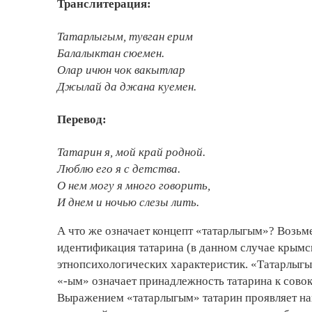
Транслитерация:
Татарлыгым, тувган ерим
Балалыктан сюемен.
Олар ичюн чок вакытлар
Джылай да джана куемен.
Перевод:
Татарин я, мой край родной.
Люблю его я с детства.
О нем могу я много говорить,
И днем и ночью слезы лить.
А что же означает концепт «татарлыгым»? Возьме
идентификация татарина (в данном случае крымс
этно­психологических характерис­тик. «Татарлы
«-ым» означает принадлежность татарина к сово
Выражением «татарлыгым» татарин проявляет на