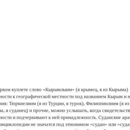
первом куплете слово «Кырымлыим» (я крымец, я из Кырыма)
ности к географической местности под названием Кырым и 
ия: Тюркиелиим (я из Турции, я турок), Филиппинлиим (я из
а, я суданец) и прочие, можно услышать, когда свидетельст
тности и подчеркивают к ней принадлежность. Суданские ара
энциклопедии не значатся под этнонимом «судан» или «суда