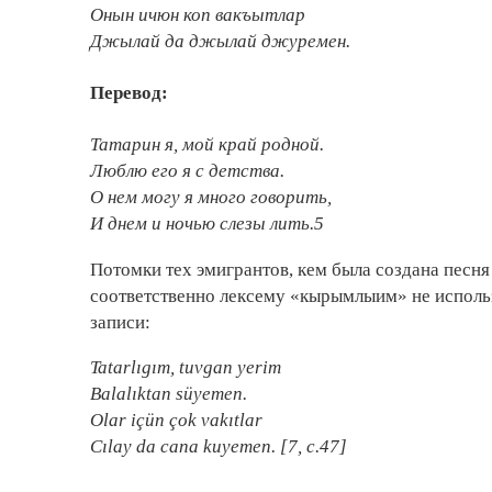
Онын ичюн коп вакъытлар
Джылай да джылай джуремен.
Перевод:
Татарин я, мой край родной.
Люблю его я с детства.
О нем могу я много говорить,
И днем и ночью слезы лить.5
Потомки тех эмигрантов, кем была создана песн
соответственно лексему «кырымлыим» не использ
записи:
Tatarlıgım, tuvgan yerim
Balalıktan süyemen.
Olar içün çok vakıtlar
Cılay da cana kuyemen. [7, с.47]