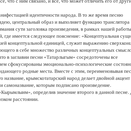
е, что с ним связано, и все, что может отличить его от друг
анифестацией идентичности народа. В то же время песню
идею, центральный образ и выполняет функцию транслятора
мания­ сути заголовка произведения­, в рамках нашей работ
, где имеется следующее­ пояснение: «Концептуальная сущ
высшей концептуальной единицей, служит выражению сверхкон
няющего в себе множество различных концептуальных смысл
, что в заглавии песни «Татарлыгым» сосредоточены все
 нем сфокусированы эмоционально-психологические состоян
дающего родные места. Вместе с этим, переименовывая пе
о название­, крымскотатарский народ делает двойной акцент
и самоназвание­, которым подписано произведение­.
«Кырымлыим», определив значение второго в данной песне.
изком расстоянии.