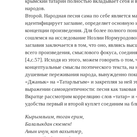
крымский татарин полностью вкладывает себя и вс
народов.
Второй. Народная песня сама по себе является м
идентифицирует заглавие, определяет основную 
концепции произведения. Для более полного пони
сошлемся на исследование Нозлии Нормуродовой
заглавия­ заключается в том, что оно, являясь 
всего произведения, смыслового фокуса, соеди
[4,с.57]. Исходя из этого, можем говорить о том
концептуальные смыслы поэтического текста, на
душевные переживания народа, вынужденно поки
«Джанык» на «Татарлыгым» и закрепляя за ней эт
выражении самоидентичности: песня как таковая­ 
Вкратце рассмотрим корреляцию слов «татар» и 
удобства первый и второй куплет соединим на бл
Кырымлыим, тоган ерим,
Балалыкдан сюемен!
Анын ичун, коп вахытлер,