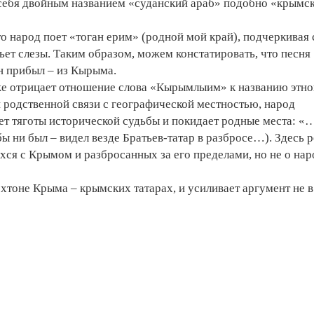
 себя двойным названием «суданский араб» подобно «крымс
то народ поет «тоган ерим» (родной мой край), подчеркивая 
ет слезы. Таким образом, можем констатировать, что песня
он прибыл – из Кырыма.
кже отрицает отношение слова «Кырымлыим» к названию этн
 родственной связи с географической местностью, народ
ет тяготы исторической судьбы и покидает родные места: «
 ни был – видел везде Братьев-татар в разбросе…). Здесь 
хся с Крымом и разбросанных за его пределами, но не о нар
охтоне Крыма – крымских татарах, и усиливает аргумент не в