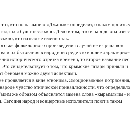
я тот, кто по названию «Джанык» определит, о каком произв
гадаться будет несложно. Дело в том, что в народе она изве
ажно, кто назвал ее ­именно так.
того же фольклорного произведения случай не из ряда вон
ва и их бытования в народной среде это вполне характерное
ения исторического отрезка времени, то второе название пес
Это свидетельствует о том, что крымские­ татары приняли и
тот феномен можно двумя аспектами.
ие проявляется в виде этнонима. Эмоциональные потрясения
 народе чувство этнической принадлежности, что определил
Таким же образом объясняется замена слова «кырымлыим» н
. Сегодня народ и концертные исполнители поют в таком