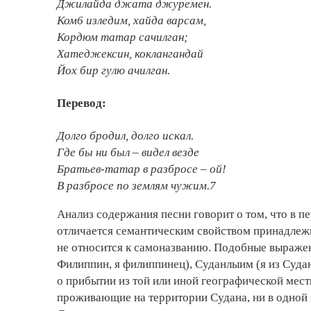
Джилайда джата джуремен.
Ком6 изледим, хайда варсам,
Кордюм татар сачилган;
Хатеджексин, коклангандай
Йох бир гулю ачилган.
Перевод:
Долго бродил, долго искал.
Где бы ни был – видел везде
Братьев-татар в разбросе – ой!
В разбросе по землям чужим.7
Анализ содержания песни говорит о том, что в 
отличается семантическим свойством принадлеж
не относится к самоназванию. Подобные выражен
Филиппин, я филиппинец), Суданлыим (я из Судан
о прибытии из той или иной географической мес
проживающие на территории Судана, ни в одной 