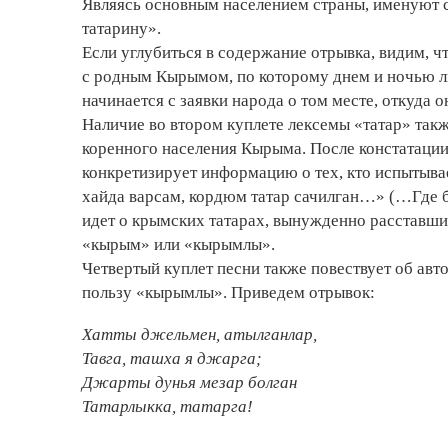
Являясь ­основным населением страны, именуют
татарину».
Если углубиться в содержание­ отрывка, видим, ч
с родным Кырымом, по которому днем и ночью ль
начинается с заявки народа о том месте, откуда 
Наличие во втором куплете лексемы «татар» та
коренного населения Кырыма. После констатации
конкретизирует информацию о тех, кто испытыва
хайда варсам, кордюм татар сачилган…» (…Где бы
идет о крымских татарах, вынужденно расставши
«кырым» или «кырымлы».
Четвертый куплет песни также повествует об авт
пользу «кырымлы». Приведем отрывок:
Хатты джельмен, атылганлар,
Тавга, ташха я джарга;
Джарты дунья мезар болган
Татарлыкка, татарга!