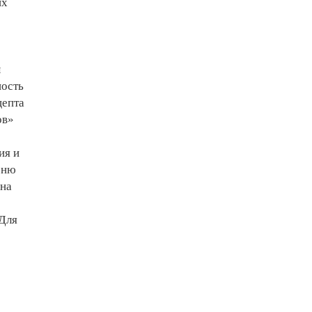
их
ы
ность
цепта
ов»
ия и
сню
 на
 Для