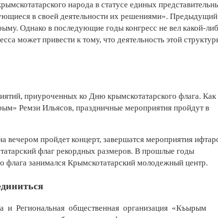
рымскотатарского народа в статусе единых представительн
вующиеся в своей деятельности их решениями». Предыдущий
рыму. Однако в последующие годы конгресс не вел какой-ли
есса может привести к тому, что деятельность этой структур
иятий, приуроченных ко Дню крымскотатарского флага. Как
рым» Ремзи Ильясов, праздничные мероприятия пройдут в
рина вечером пройдет концерт, завершатся мероприятия ифтар
отатарский флаг рекордных размеров. В прошлые годы
о флага занимался Крымскотатарский молодежный центр.
единиться
а и Региональная общественная организация «Къырым