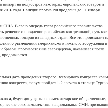
на импорт на полуостров некоторых европейских товаров и
я 2016 года. Санкции против РФ продлены до 31 января
и США. В свою очередь глава российского правительства
ть решение о продлении российских контрсанкций, суть кот
льственных товаров из западных стран. Все это происходит н
ения о размещении американского тяжелого вооружения в
 образом, противостояние сверхдержав, начавшееся после
, продолжается.
ельная дата проведения второго Всемирного конгресса кры
ению конгресса, форум пройдет 1-2 августа в столице Турц
джлиса, будут допущены «крымскотатарские общественные,
творческие союзы/коллективы, национальные СМИ, признаю