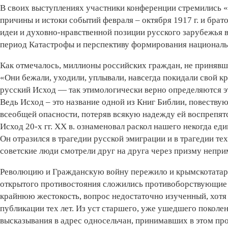
В своих выступлениях участники конференции стремились «
причины и истоки событий февраля – октября 1917 г. и бра
идеи и духовно-нравственной позиции русского зарубежья в
период Катастрофы и перспективу формирования националь
Как отмечалось, миллионы российских граждан, не приняв
«Они бежали, уходили, уплывали, навсегда покидали свой кр
русский Исход — так этимологически верно определяются эт
Ведь Исход – это название одной из Книг Библии, повеству
всеобщей опасности, потеряв всякую надежду ей воспрепятс
Исход 20-х гг. XX в. ознаменовал раскол нашего некогда е
Он отразился в трагедии русской эмиграции и в трагедии тех
советские люди смотрели друг на друга через призму непр
Революцию и Гражданскую войну пережило и крымскотатарск
открытого противостояния сложились противоборствующие л
крайнюю жестокость, вопрос недостаточно изученный, хотя
публикации тех лет. Из уст старшего, уже ушедшего поколен
высказывания в адрес односельчан, принимавших в этом про