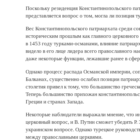
Поскольку резиденция Константинопольского пат
представляется вопрос о том, могла ли позиция 
Вес Константинопольского патриархата среди со
историческим прошлым как главного церковного
в 1453 году турками-османами, влияние патриарх
видело в его лице лидера всего православного 
даже некоторые функции, лежавшие ранее в сфере
Однако процесс распада Османской империи, со
Балканах, существенно ослабил позиции патриар
столетия привел к тому, что большинство гречес
Теперь большинство прихожан константинопольс
Греции и странах Запада.
Некоторые наблюдатели выражали мнение, что ин
церковный вопрос, и В. Путин сможет убедить Р
украинском вопросе. Однако турецкое руководст
между православными церквями.