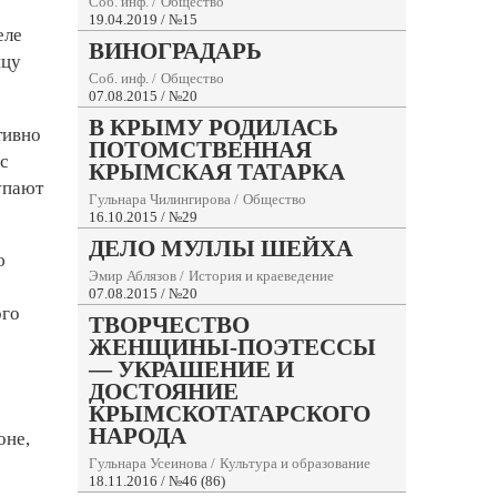
Соб. инф.
/
Общество
19.04.2019 / №15
еле
ВИНОГРАДАРЬ
ицу
Соб. инф.
/
Общество
07.08.2015 / №20
В КРЫМУ РОДИЛАСЬ
тивно
ПОТОМСТВЕННАЯ
ус
КРЫМСКАЯ ТАТАРКА
упают
Гульнара Чилингирова
/
Общество
16.10.2015 / №29
ДЕЛО МУЛЛЫ ШЕЙХА
ю
Эмир Аблязов
/
История и краеведение
07.08.2015 / №20
ого
ТВОРЧЕСТВО
ЖЕНЩИНЫ-ПОЭТЕССЫ
— УКРАШЕНИЕ И
ДОСТОЯНИЕ
КРЫМСКОТАТАРСКОГО
НАРОДА
оне,
Гульнара Усеинова
/
Культура и образование
18.11.2016 / №46 (86)