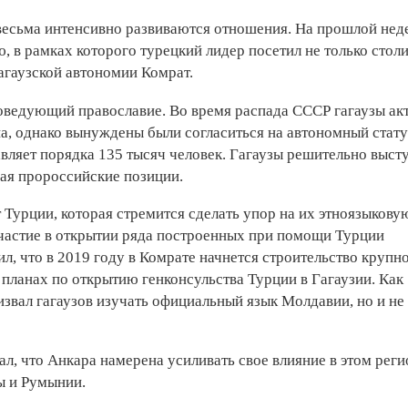
весьма интенсивно развиваются отношения. На прошлой нед
, в рамках которого турецкий лидер посетил не только стол
агаузской автономии Комрат.
ведующий православие. Во время распада СССР гагаузы ак
на, однако вынуждены были согласиться на автономный стат
авляет порядка 135 тысяч человек. Гагаузы решительно выст
ая пророссийские позиции.
 Турции, которая стремится сделать упор на их этноязыкову
участие в открытии ряда построенных при помощи Турции
л, что в 2019 году в Комрате начнется строительство крупн
 планах по открытию генконсульства Турции в Гагаузии. Как
звал гагаузов изучать официальный язык Молдавии, но и не
л, что Анкара намерена усиливать свое влияние в этом реги
ы и Румынии.