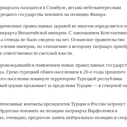
риархата находится в Стамбуле, весьма небезынтересным
турецкого государства повлиять на позицию Фанара.
временных православных церквей во многом определяется е
 иерарха Византийской империи. С завоеванием Константин
а отнюдь не было сведено на нет. Османское правительство
населения империи, по отношению к которому патриарх приоб
 ответственности светской власти.
провождавшийся появлением новых православных государст
ха. Греко-турецкий обмен населением в 20-е годы прошлого
кого населения покинуло территорию Турецкой республики.
кой церкви проживает за пределами Турции — в северной ч
тенсивные контакты президентов Турции и России затронут
. Эрдогана повлиять на позицию патриарха Варфоломея в
во, очевидно, предпочло занять нейтральную позицию в спо