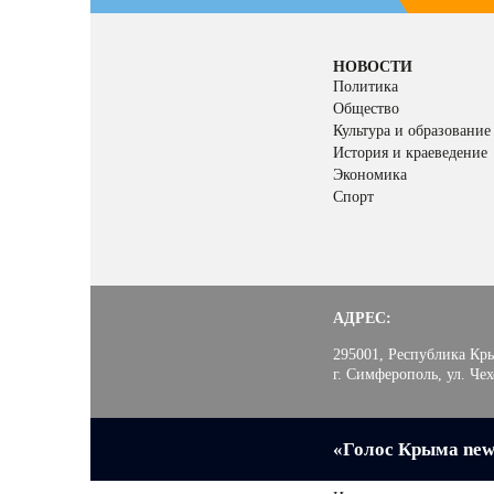
НОВОСТИ
Политика
Общество
Культура и образование
История и краеведение
Экономика
Спорт
АДРЕС:
295001, Республика Кр
г. Симферополь, ул. Чех
«Голос Крыма new