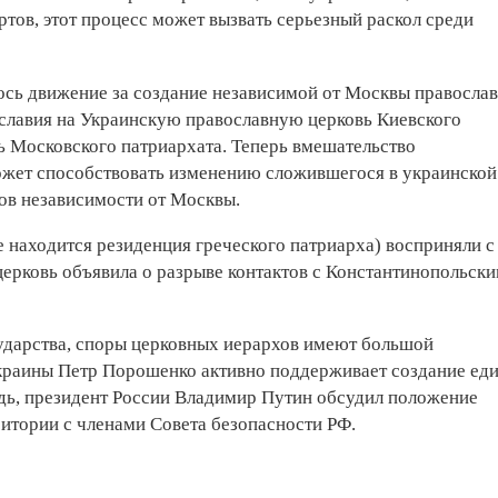
тов, этот процесс может вызвать серьезный раскол среди
лось движение за создание независимой от Москвы правосла
вославия на Украинскую православную церковь Киевского
 Московского патриархата. Теперь вмешательство
жет способствовать изменению сложившегося в украинской
ков независимости от Москвы.
е находится резиденция греческого патриарха) восприняли с
церковь объявила о разрыве контактов с Константинопольск
осударства, споры церковных иерархов имеют большой
Украины Петр Порошенко активно поддерживает создание ед
дь, президент России Владимир Путин обсудил положение
ритории с членами Совета безопасности РФ.