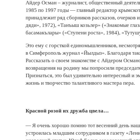
Айдер Осман – журналист, общественный деятель
1985 по 1997 годы — главный редактор крымскот
принадлежит ряд сборников рассказов, очерков 
дяди», 1972), «Танъыш козьлер» («Знакомые глаз
басамакълары» («Ступени роста», 1984), «Тутушу
Это ему с горсткой единомышленников, несмотря 
в Симферополь журнал «Йылдыз». Благодаря таким
Рассказать о своем знакомстве с Айдером Осман
возвращения на родину мы попросили председа
Признаться, это был удивительно интересный и э
жизнь и творчество талантливого мастера пера.
Красной розой их дружба цвела…
— Я очень хорошо помню тот весенний день нашег
устроилась младшим сотрудником в газету «Лени