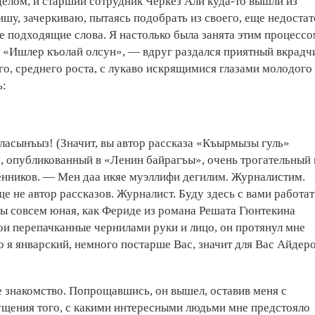
делом, и старший сотрудник Черкез Али куда-то вышли из
 пишу, зачеркиваю, пытаясь подобрать из своего, еще недоста
 подходящие слова. Я настолько была занята этим процессо
ет. «Ишлер къолай олсун», — вдруг раздался приятный вкрад
ого, среднего роста, с лукаво искрящимися глазами молодого
ь:
асынъыз! (Значит, вы автор рассказа «Къырмызы гуль»
з, опубликованный в «Ленин байрагъы», очень трогательный 
енников. — Мен даа икяе муэллифи дегилим. Журналистим.
не автор рассказов. Журналист. Буду здесь с вами работат
Вы совсем юная, как Фериде из романа Решата Гюнтекина
мои перепачканные чернилами руки и лицо, он протянул мне
 я январский, немного постарше Вас, значит для Вас Айдер
е знакомство. Попрощавшись, он вышел, оставив меня с
ущения того, с какими интересными людьми мне предстояло