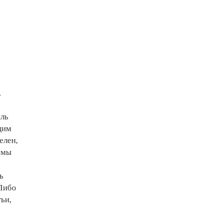
.
иль
щим
елен,
о мы
,
ь
(Либо
ьи,