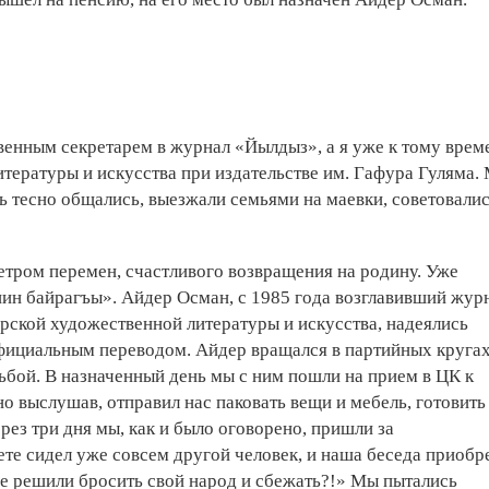
венным секретарем в журнал «Йылдыз», а я уже к тому врем
тературы и искусства при издательстве им. Гафура Гуляма.
ь тесно общались, выезжали семьями на маевки, советовалис
етром перемен, счастливого возвращения на родину. Уже
ин байрагъы». Айдер Осман, с 1985 года возглавивший жур
рской художественной литературы и искусства, надеялись
фициальным переводом. Айдер вращался в партийных кругах
сьбой. В назначенный день мы с ним пошли на прием в ЦК к
о выслушав, отправил нас паковать вещи и мебель, готовить
рез три дня мы, как и было оговорено, пришли за
те сидел уже совсем другой человек, и наша беседа приобр
рые решили бросить свой народ и сбежать?!» Мы пытались