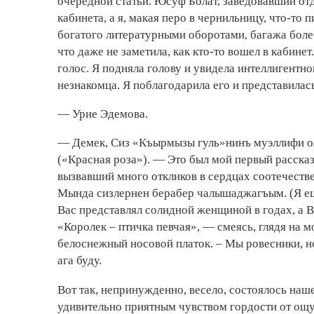
очередной статьи. Юсуф Болат, заведовавший от
кабинета, а я, макая перо в чернильницу, что-то
богатого литературными оборотами, багажа более
что даже не заметила, как кто-то вошел в кабин
голос. Я подняла голову и увидела интеллигентн
незнакомца. Я поблагодарила его и представилас
— Урие Эдемова.
— Демек, Сиз «Къырмызы гуль»нинъ муэллифи ол
(«Красная роза»). — Это был мой первый расска
вызвавший много откликов в сердцах соотечеств
Мында сизлернен берабер чалышаджагъым. (Я еще 
Вас представлял солидной женщиной в годах, а 
«Королек – птичка певчая», — смеясь, глядя на 
белоснежный носовой платок. – Мы ровесники, но
ага буду.
Вот так, непринужденно, весело, состоялось наш
удивительно приятным чувством гордости от ощ