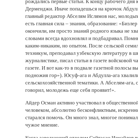
рождались первые статьи. К концу рабочего дня
Дерменджи. Иначе попадешься на крючок Абдулле 
главный редактор Абселям Ислямов нас, молодых,
есть главная сила – знания, образование: «Бизл
окончили, им просто знаний родного языка не хва
словами всегда вдохновлял и подбадривал. Помню
каким-никаким, но опытом. После сельской сем
техникум, преподавал узбекскую литературу в ш
журналистике, писал статьи в газете войсковой 
газете. И вот как-то в подвале газетной полосы
подножия гор»). Юсуф-ага и Абдулла-ага хвалили
сельскохозяйственной тематики. А Абселям-ага, с
говорил, молодежь еще себя проявит!».
Айдер Осман активно участвовал в общественно
человеком, абсолютно бесконфликтным, искренни
старался помочь. Он много знал, многое понимал
чужое мнение.
Когда заведующий отделом Сейтасан Измайлов вы