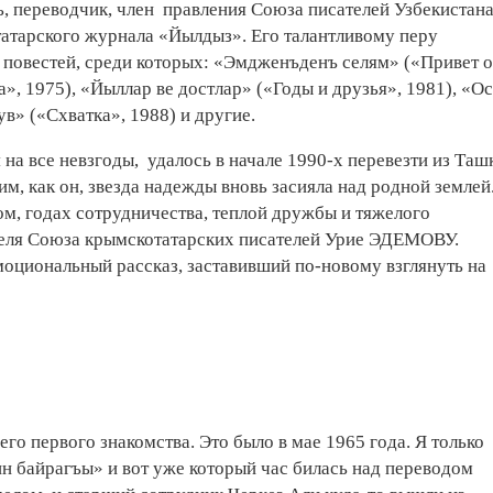
, переводчик, член правления Союза писателей Узбекистана
атарского журнала «Йылдыз». Его талантливому перу
и повестей, среди которых: «Эмдженъденъ селям» («Привет о
а», 1975), «Йыллар ве достлар» («Годы и друзья», 1981), «О
в» («Схватка», 1988) и другие.
на все невзгоды, удалось в начале 1990-х перевезти из Таш
, как он, звезда надежды вновь засияла над родной землей
ом, годах сотрудничества, теплой дружбы и тяжелого
теля Союза крымскотатарских писателей Урие ЭДЕМОВУ.
моциональный рассказ, заставивший по-новому взглянуть на
о первого знакомства. Это было в мае 1965 года. Я только
н байрагъы» и вот уже который час билась над переводом