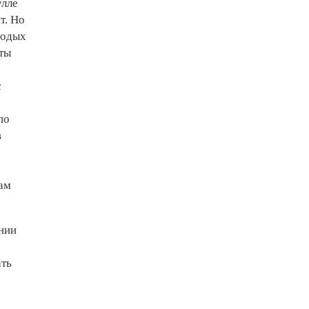
улле
т. Но
лодых
еты
с
по
в
вам
нии
ать