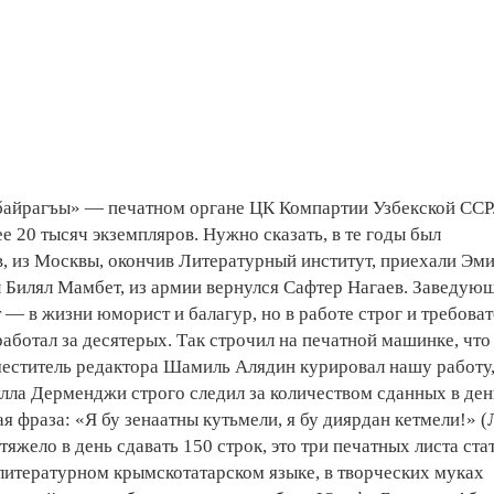
 байрагъы» — печатном органе ЦК Компартии Узбекской ССР
е 20 тысяч экземпляров. Нужно сказать, в те годы был
, из Москвы, окончив Литературный институт, приехали Эм
 Билял Мамбет, из армии вернулся Сафтер Нагаев. Заведую
— в жизни юморист и балагур, но в работе строг и требоват
то работал за десятерых. Так строчил на печатной машинке, чт
аместитель редактора Шамиль Алядин курировал нашу работу
улла Дерменджи строго следил за количеством сданных в ден
я фраза: «Я бу зенаатны кутьмели, я бу диярдан кетмели!» 
яжело в день сдавать 150 строк, это три печатных листа стат
в литературном крымскотатарском языке, в творческих муках