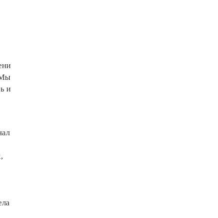
ени
 Мы
ь и
нал
,
ела