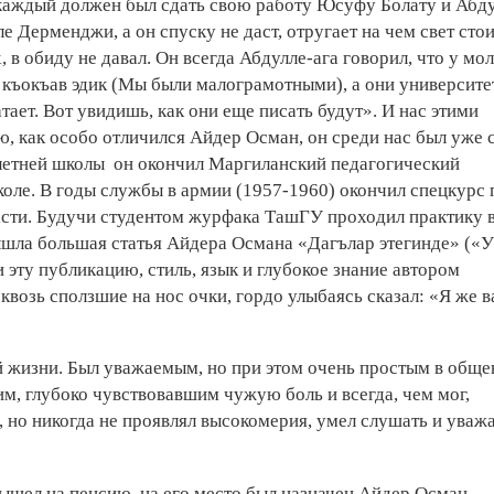
 каждый должен был сдать свою работу Юсуфу Болату и Абд
Дерменджи, а он спуску не даст, отругает на чем свет стои
 в обиду не давал. Он всегда Абдулле-ага говорил, что у мо
ер къокъав эдик (Мы были малограмотными), а они университ
тает. Вот увидишь, как они еще писать будут». И нас этими
, как особо отличился Айдер Осман, он среди нас был уже 
илетней школы он окончил Маргиланский педагогический
коле. В годы службы в армии (1957-1960) окончил спецкурс 
части. Будучи студентом журфака ТашГУ проходил практику 
 вышла большая статья Айдера Османа «Дагълар этегинде» («У
 эту публикацию, стиль, язык и глубокое знание автором
квозь сползшие на нос очки, гордо улыбаясь сказал: «Я же 
й жизни. Был уважаемым, но при этом очень простым в обще
м, глубоко чувствовавшим чужую боль и всегда, чем мог,
, но никогда не проявлял высокомерия, умел слушать и уваж
шел на пенсию, на его место был назначен Айдер Осман.