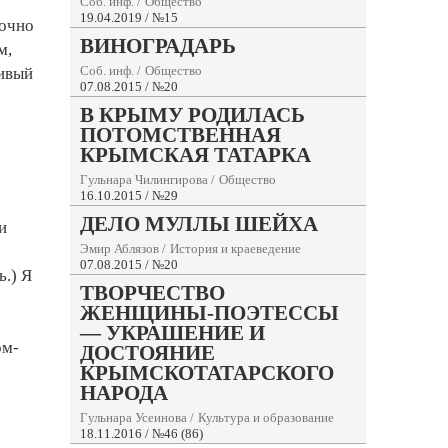
Соб. инф.
/
Общество
19.04.2019 / №15
точно
ВИНОГРАДАРЬ
м,
Соб. инф.
/
Общество
чивый
07.08.2015 / №20
В КРЫМУ РОДИЛАСЬ
ПОТОМСТВЕННАЯ
КРЫМСКАЯ ТАТАРКА
Гульнара Чилингирова
/
Общество
16.10.2015 / №29
ДЕЛО МУЛЛЫ ШЕЙХА
и
Эмир Аблязов
/
История и краеведение
07.08.2015 / №20
ь.) Я
ТВОРЧЕСТВО
ЖЕНЩИНЫ-ПОЭТЕССЫ
— УКРАШЕНИЕ И
ом-
ДОСТОЯНИЕ
КРЫМСКОТАТАРСКОГО
НАРОДА
Гульнара Усеинова
/
Культура и образование
18.11.2016 / №46 (86)