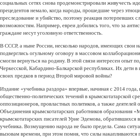
социальных сетях снова продемонстрировали живучесть иде
прецедентов немало, когда народы, прошедшие через этноци
преследование и убийство, поэтому реакция потерпевших с
возможностям. Например, евреи добились того, что за анти
граждане несут уголовную ответственность.
В СССР, а ныне России, несколько народов, имеющих свои 
подверглись огульному оговору в массовом коллаборациониз
смогли вернуться на родину. В этой связи интересен опыт п
Черкесской, Кабардино-Балкарской республиках. Их дети в
своих предков в период Второй мировой войны?
Издание «учебника раздора» впервые, начиная с 2014 года
общественно-политических течений в крымскотатарской ср
оппозиционеров, провластных политиков, а также деятелей о
Объединения крымскотатарских работников образования «
крымскотатарских писателей Урие Эдемова, обратившихся в
учебника. Возмущению народа не было предела. Сама ситу
вызовам времени, при этом помня, что силы накапливаются 