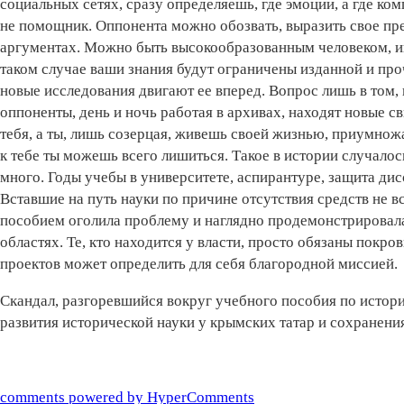
социальных сетях, сразу определяешь, где эмоции, а где ком
не помощник. Оппонента можно обозвать, выразить свое пре
аргументах. Можно быть высокообразованным человеком, ин
таком случае ваши знания будут ограничены изданной и проч
новые исследования двигают ее вперед. Вопрос лишь в том, к
оппоненты, день и ночь работая в архивах, находят новые с
тебя, а ты, лишь созерцая, живешь своей жизнью, приумнож
к тебе ты можешь всего лишиться. Такое в истории случалос
много. Годы учебы в университете, аспирантуре, защита ди
Вставшие на путь науки по причине отсутствия средств не 
пособием оголила проблему и наглядно продемонстрировала
областях. Те, кто находится у власти, просто обязаны покро
проектов может определить для себя благородной миссией.
Скандал, разгоревшийся вокруг учебного пособия по истор
развития исторической науки у крымских татар и сохранен
comments powered by HyperComments