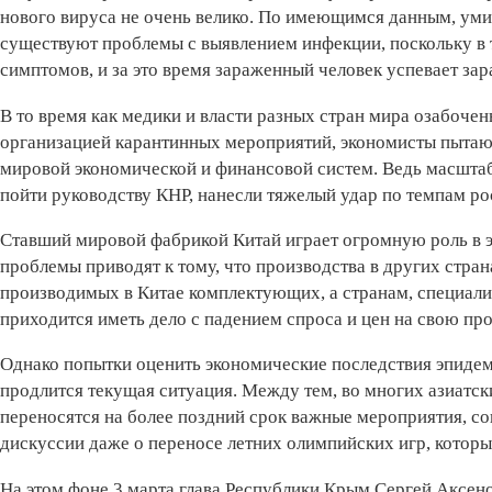
нового вируса не очень велико. По имеющимся данным, умир
существуют проблемы с выявлением инфекции, поскольку в т
симптомов, и за это время зараженный человек успевает зар
В то время как медики и власти разных стран мира озабоче
организацией карантинных мероприятий, экономисты пытают
мировой экономической и финансовой систем. Ведь масшта
пойти руководству КНР, нанесли тяжелый удар по темпам ро
Ставший мировой фабрикой Китай играет огромную роль в 
проблемы приводят к тому, что производства в других стран
производимых в Китае комплектующих, а странам, специал
приходится иметь дело с падением спроса и цен на свою пр
Однако попытки оценить экономические последствия эпидем
продлится текущая ситуация. Между тем, во многих азиатск
переносятся на более поздний срок важные мероприятия, с
дискуссии даже о переносе летних олимпийских игр, которы
На этом фоне 3 марта глава Республики Крым Сергей Аксено