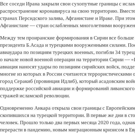
Все соседи Ирана закрыли свои сухопутные границы с исла
распространение коронавируса на свою территорию. Вместе
странах Персидского залива, Афганистане и Ираке. При это
Афганистане — стран ослабленных многолетними вооружен
Между тем проиранские формирования в Сирии все больше 
президента Б.Асада и турецкими вооруженными силами. После
авиаудара по позициям турецких военных, погибли 34 турец
о начале новой военной операции на территории Сирии — «В
авиация наносят удары по позициям сирийских войск, подд
многие из которых в России считаются террористическими 
город Серакиб (провинция Идлиб), который асадовским войс
поддержке российской авиации и формирований ливанского
стражей исламской революции.
Одновременно Анкара открыла свои границы с Европейским
скопившихся на турецкой территории. В первые же дни в ст
человек. Прошло только два первых месяца 2020 года, одна
перерасти в пандемию, новым миграционным кризисом в Ев