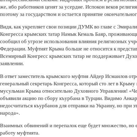
же, ибо работников ценят за усердие. Испокон веков религ
поэтому за государством и остается принятие окончательно
Видя, как укрепляет свои позиции ДУМК во главе с Эмирал
Конгресса крымских татар Намык Кемаль Баяр, проживающи
сообщил об угрозе использования влияния религиозных учр
Федерации. Муфтият Крыма больше не относится к предста
Всемирный Конгресс крымских татар не поддерживает Духо
заявлении.
В ответ заместитель крымского муфтия Айдер Исмаилов от
генеральный секретарь Конгресса, который сто лет в Крым
мусульман Крыма относительно Духовного Управления! «Чем
объявили акцию по сбору къурбана в Турции. Видимо Анкар
недосчитаться къурбанов для отправки на Украину, но при 
народа».
Взаимных обвинений и перепалок еще будет множество, но
работу муфтията.