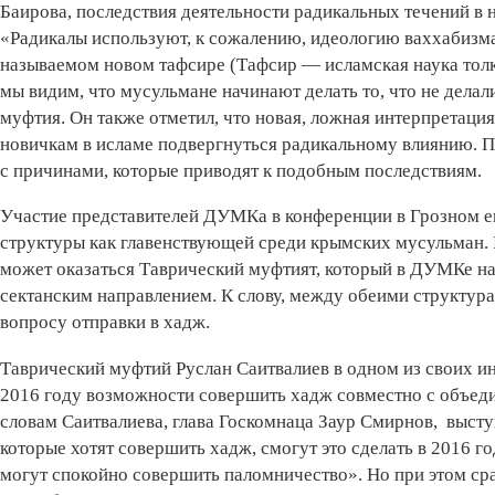
Баирова, последствия деятельности радикальных течений в 
«Радикалы используют, к сожалению, идеологию ваххабизма.
называемом новом тафсире (Тафсир — исламская наука толк
мы видим, что мусульмане начинают делать то, что не делал
муфтия. Он также отметил, что новая, ложная интерпретац
новичкам в исламе подвергнуться радикальному влиянию. П
с причинами, которые приводят к подобным последствиям.
Участие представителей ДУМКа в конференции в Грозном е
структуры как главенствующей среди крымских мусульман.
может оказаться Таврический муфтият, который в ДУМКе н
сектанским направлением. К слову, между обеими структурам
вопросу отправки в хадж.
Таврический муфтий Руслан Саитвалиев в одном из своих и
2016 году возможности совершить хадж совместно с объед
словам Саитвалиева, глава Госкомнаца Заур Смирнов, высту
которые хотят совершить хадж, смогут это сделать в 2016 го
могут спокойно совершить паломничество». Но при этом ср