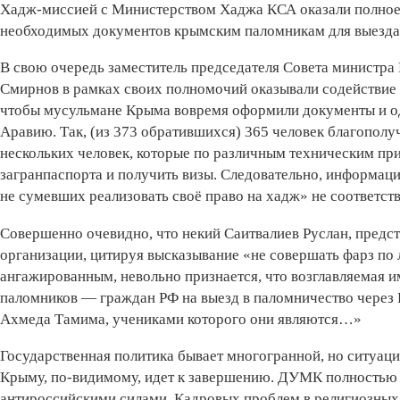
Хадж-миссией с Министерством Хаджа КСА оказали полное
необходимых документов крымским паломникам для выезда 
В свою очередь заместитель председателя Совета министра 
Смирнов в рамках своих полномочий оказывали содействие 
чтобы мусульмане Крыма вовремя оформили документы и о
Аравию. Так, (из 373 обратившихся) 365 человек благополу
нескольких человек, которые по различным техническим пр
загранпаспорта и получить визы. Следовательно, информац
не сумевших реализовать своё право на хадж» не соответств
Совершенно очевидно, что некий Саитвалиев Руслан, предс
организации, цитируя высказывание «не совершать фарз по
ангажированным, невольно признается, что возглавляемая 
паломников — граждан РФ на выезд в паломничество через
Ахмеда Тамима, учениками которого они являются…»
Государственная политика бывает многогранной, но ситуац
Крыму, по-видимому, идет к завершению. ДУМК полностью 
антироссийскими силами. Кадровых проблем в религиозных д