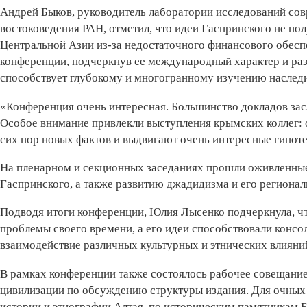
Андрей Быков, руководитель лаборатории исследований со
востоковедения РАН, отметил, что идеи Гаспринского не по
Центральной Азии из-за недостаточного финансового обеспе
конференции, подчеркнув ее международный характер и ра
способствует глубокому и многогранному изучению наследи
«Конференция очень интересная. Большинство докладов за
Особое внимание привлекли выступления крымских коллег: 
сих пор новых фактов и выдвигают очень интересные гипоте
На пленарном и секционных заседаниях прошли оживлен­ные
Гаспринского, а также развитию джадидизма и его региона
Подводя итоги конференции, Юлия Лысенко подчеркнула, ч
проблемы своего времени, а его идеи способствовали конс
взаимодействие различных культурных и этнических влияни
В рамках конференции также состоялось рабочее совещание
цивилизации по обсуждению структуры издания. Для очных
истории и этнографии Алтая, по историческим памятникам Б