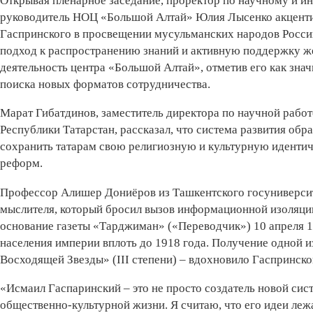
Открывая пленарное заседание, проректор по научному и 
руководитель НОЦ «Большой Алтай» Юлия Лысенко акцент
Гаспринского в просвещении мусульманских народов Росси
подход к распространению знаний и активную поддержку ж
деятельность центра «Большой Алтай», отметив его как зн
поиска новых форматов сотрудничества.
Марат Гибатдинов, заместитель директора по научной рабо
Республики Татарстан, рассказал, что система развития об
сохранить татарам свою религиозную и культурную идентич
реформ.
Профессор Алишер Дониёров из Ташкентского госуниверсит
мыслителя, который бросил вызов информационной изоляци
основание газеты «Тарджиман» («Переводчик») 10 апреля 1
населения империи вплоть до 1918 года. Получение одной и
Восходящей Звезды» (III степени) – вдохновило Гаспринско
«Исмаил Гаспаринский – это не просто создатель новой си
общественно-культурной жизни. Я считаю, что его идеи леж