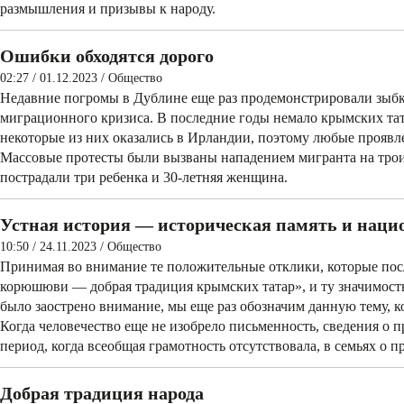
размышления и призывы к народу.
Ошибки обходятся дорого
02:27 / 01.12.2023
/
Общество
Недавние погромы в Дублине еще раз продемонстрировали зыбко
миграционного кризиса. В последние годы немало крымских тат
некоторые­ из них ­оказались в Ирландии­, поэтому любые­ проя
Массовые протесты были вызваны нападением мигранта на трои
пострадали три ребенка и 30-летняя­ женщина.
Устная история — историческая память и наци
10:50 / 24.11.2023
/
Общество
Принимая во внимание те положительные отклики, которые пос
корюшюви — добрая традиция крымских татар», и ту значимость, 
было заострено внимание, мы еще раз обозначим данную тему, к
Когда человечество еще не изобрело письменность, сведения о п
период, когда всеобщая грамотность отсутствовала, в семьях о п
Добрая традиция народа