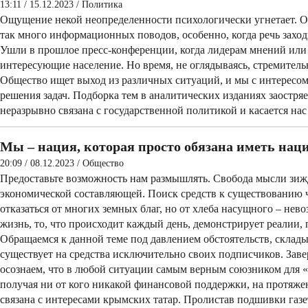
13:11 / 15.12.2023
/
Политика
Ощущение некой неоп­ре­деленности психологически угнетает. О
так много информационных поводов, особенно, когда речь захо
Ушли в прошлое пресс-конференции, когда лидерам мнений или
интересующие население. Но время, не оглядываясь, стремительно
Общество ищет выход из различных ситуаций, и мы с интересом
решения­ задач. Подборка тем в ­аналитических изданиях заостря
неразрывно связана с государственной политикой и касается на
Мы – нация, которая просто обязана иметь нац
20:09 / 08.12.2023
/
Общество
Предоставьте возможность нам размышлять. Свобода мысли зижде
экономической составляющей. Поиск средств к существованию ч
отказаться от многих земных благ, но от хлеба насущного – нев
жизнь, то, что происходит каждый день, демонстрирует реалии,
Обращаемся к данной теме под давлением обстоятельств, склад
существует на средства исключительно своих подписчиков. Зав
осознаем, что в любой ситуации самым верным союзником для «
получая ни от кого никакой финансовой поддержки, на протяжен
связана с интересами крымских татар. Пролистав подшивки газе