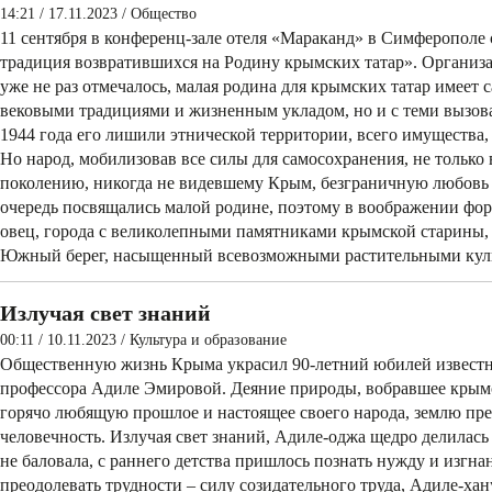
14:21 / 17.11.2023
/
Общество
11 сентября в конференц-зале отеля «Мараканд» в Симферополе
традиция возвратившихся на Родину крымских татар». Организ
уже не раз отмечалось, малая родина для крымских татар имеет 
вековыми традициями и жизненным укладом, но и с теми вызов
1944 года его лишили этнической территории, всего имущества,
Но народ, мобилизовав все силы для самосохранения, не только
поколению­, никогда не видевшему Крым, безграничную любовь 
очередь посвящались малой родине, поэтому в воображении фор
овец, города с великолепными памятниками крымской старины,
Южный берег, насыщенный всевозможными растительными культ
Излучая свет знаний
00:11 / 10.11.2023
/
Культура и образование
Общественную жизнь Крыма украсил 90-летний юбилей известн
профессора Адиле Эмировой. Деяние природы, вобравшее­ крымс
горячо любящую прошлое­ и настоящее своего народа, землю пр
человечность. Излучая свет знаний, Адиле-оджа щедро делилась
не баловала, с раннего детства пришлось познать нужду и изгн
преодолевать трудности – силу созидательного труда, Адиле-ха