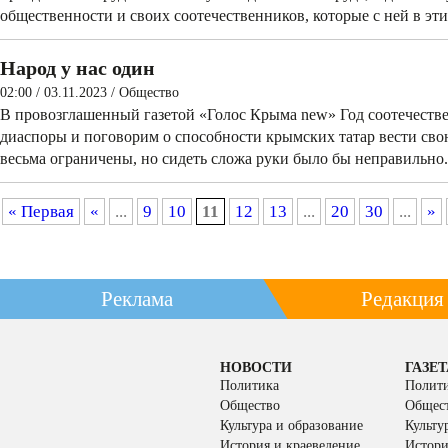
общественности и своих соотечественников, которые с ней в эт
Народ у нас один
02:00 / 03.11.2023
/
Общество
В провозглашенный газетой «Голос Крыма new» Год соотечеств
диаспоры и поговорим о способности крымских татар вести св
весьма ограничены, но сидеть сложа руки было бы неправильно.
« Первая
«
...
9
10
11
12
13
...
20
30
...
»
Реклама
Редакция
НОВОСТИ
ГАЗЕТ
Политика
Полит
Общество
Общес
Культура и образование
Культу
История и краеведение
Истори