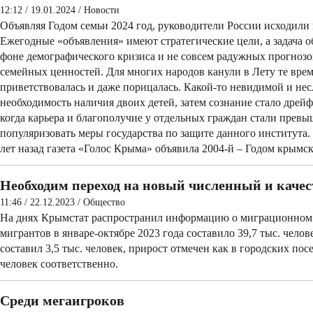
12:12 / 19.01.2024
/
Новости
Объявляя Годом семьи 2024 год, руководители России исходили 
Ежегодные «объявления» имеют стратегические цели, а задача о
фоне демографического кризиса и не совсем радужных прогноз
семейных ценностей. Для многих народов канули в Лету те врем
приветствовалась и даже порицалась. Какой-то невидимой и не
необходимость наличия двоих детей, затем сознание стало дрейф
когда карьера и благополучие у отдельных граждан стали превыш
популяризовать меры государства по защите данного института. 
лет назад газета «Голос Крыма» объявила 2004-й – Годом крымск
Необходим переход на новый численный и каче
11:46 / 22.12.2023
/
Общество
На днях Крымстат распространил информацию о миграционном 
мигрантов в январе-октябре 2023 года составило 39,7 тыс. чело
составил 3,5 тыс. человек, прирост отмечен как в городских посел
человек соответственно.
Среди мегаигроков