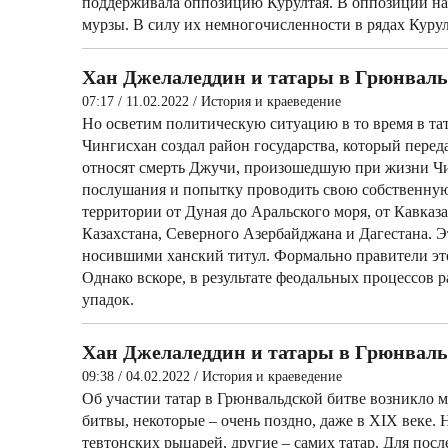
поддерживала оппозицию Курултая. В оппозиции нах
мурзы. В силу их немногочисленности в рядах Курулт
Хан Джелаледдин и татары в Грюнваль
07:17 / 11.02.2022
/
История и краеведение
Но осветим политическую ситуацию в то время в тат
Чингисхан создал район государства, который пере
относят смерть Джучи, произошедшую при жизни Чин
послушания и попытку проводить свою собственную
территории от Дуная до Аральского моря, от Кавказ
Казахстана, Северного Азербайджана и Дагестана. Э
носившими ханский титул. Формально правители это
Однако вскоре, в результате феодальных процессов р
упадок.
Хан Джелаледдин и татары в Грюнваль
09:38 / 04.02.2022
/
История и краеведение
Об участии татар в Грюнвальдской битве возникло 
битвы, некоторые – очень поздно, даже в XIX веке. 
тевтонских рыцарей, другие – самих татар. Для по