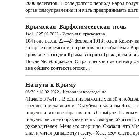
2000 делегатов. После долгого периода народ получ
орган самоуправления и начать предпринимать шаги
Крымская Варфоломеевская ночь
14:11 / 25.02.2022
/
История и краеведение
104 года назад, 22—24 февраля 1918 года в Крыму 
которые современники сравнивали с событиями Вар
кровавых трагедий Крыма в период Гражданской во
Номан Челебиджихан. О трагической смерти национа
вне общего контекста эпохи…
На пути к Крыму
08:36 / 18.02.2022
/
История и краеведение
(Начало в №4) …В один из выходных дней я побыва
эфенди, приехавшим из Стамбула, с Фаиком Чолак эф
получили высшее образование в Стамбуле. Главным 
получил высшее образование в Стамбуле. Учителя с
руководителем. Меня это огорчило. Сказали, что Ме
знал и читал раньше эту газету. «Хакъ сес» слегка 