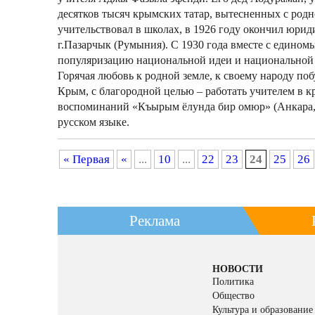
десятков тысяч крымских татар, вытесненных с род
учительствовал в школах, в 1926 году окончил юриди
г.Пазарчык (Румыния). С 1930 года вместе с едино
популяризацию национальной идеи и национальной 
Горячая любовь к родной земле, к своему народу поб
Крым, с благородной целью – работать учителем в к
воспоминаний «Къырым ёлунда бир омюр» (Анкара, 
русском языке.
« Первая
«
...
10
...
22
23
24
25
26
Реклама
НОВОСТИ
Политика
Общество
Культура и образование