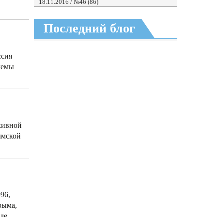
18.11.2016 / №46 (86)
Последний блог
ссия
лемы
рхивной
ымской
96,
рыма,
ле