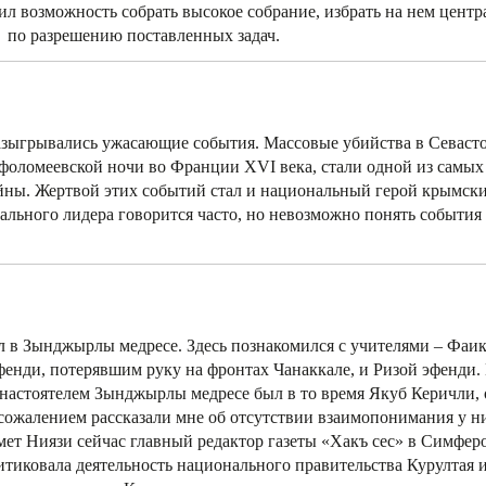
ил возможность собрать высокое собрание, избрать на нем цент
 по разрешению поставленных задач.
разыгрывались ужасающие события. Массовые убийства в Севаст
фоломеевской ночи во Франции XVI века, стали одной из самых
йны. Жертвой этих событий стал и национальный герой крымски
льного лидера говорится часто, но невозможно понять события 
л в Зынджырлы медресе. Здесь познакомился с учителями – Фаи
енди, потерявшим руку на фронтах Чанаккале, и Ризой эфенди. 
настоятелем Зынджырлы медресе был в то время Якуб Керичли, 
 сожалением рассказали мне об отсутствии взаимопонимания у н
мет Ниязи сейчас главный редактор газеты «Хакъ сес» в Симферо
критиковала деятельность национального правительства Курултая 