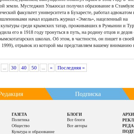
ной земли. Мустеджип Улькюсал получил образование в Стамбуле
ческий факультет университета в Бухаресте, работал адвокатом 
мышленниками начал издавать журнал «Эмель», нацеленный на
культуры среди крымских татар, проживавших в Румынии и Ту
удила его в 1918 году тронуться в путь, на родину отцов и дедов
рымскотатарских школах. Об этом, в частности, он пишет в свое
1999), отрывок из которой мы представляем вашему вниманию 
...
30
40
50
...
»
Последняя »
Редакция
Подписка
ГАЗЕТА
БЛОГИ
АРХИ
Политика
Все блоги
РЕК
Общество
Все авторы
РЕД
ПОД
Культура и образование