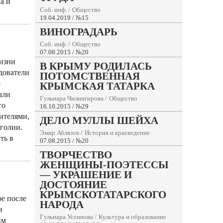
а и
Соб. инф.
/
Общество
19.04.2019 / №15
ВИНОГРАДАРЬ
Соб. инф.
/
Общество
07.08.2015 / №20
жизни
В КРЫМУ РОДИЛАСЬ
дователи
ПОТОМСТВЕННАЯ
о
КРЫМСКАЯ ТАТАРКА
али
Гульнара Чилингирова
/
Общество
го
16.10.2015 / №29
ителями,
ДЕЛО МУЛЛЫ ШЕЙХА
голии.
Эмир Аблязов
/
История и краеведение
ть в
07.08.2015 / №20
ТВОРЧЕСТВО
ЖЕНЩИНЫ-ПОЭТЕССЫ
— УКРАШЕНИЕ И
ДОСТОЯНИЕ
КРЫМСКОТАТАРСКОГО
ре после
НАРОДА
и
Гульнара Усеинова
/
Культура и образование
им