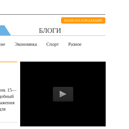
НАПИСАТЬ В РЕДАКЦИЮ
БЛОГИ
ние
Экономика
Спорт
Разное
и
ния. 15—
одобный
ражения
для