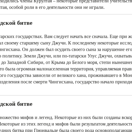
одились члены Курултая – некоторые представители учительств
ая, особой роли в его деятельности они не играли.
дской битве
арских государствах. Вам следует начать все сначала. Еще при 
дал своему старшему сыну Джучи. К последнему некоторые иссле
гисхана. Он должен был осудить своего сына за нарушение ег
 политику. Земли Джучи, или по-татарски Улус Джучи, охватыв
а до Западной Сибири, от Крыма до Белого моря, степи нынешне
то была огромная малонаселенная территория, управляемая прав
го государства зависели от великого хана, проживавшего в Мон
азделения после смерти Чингисхана, государство начало приходи
дской битве
множество мифов и легенд. Некоторые из них были созданы вско
Некоторые из этих легенд и мифов были результатом деятельност
следних битва при Грюнвальдe была своего рода основополагающ