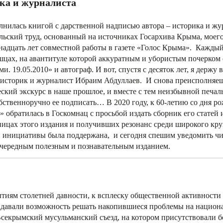
ка и журналиста
лнилась книгой с дарственной надписью автора – историка и жу
ьский труд, основанный на источниках Госархива Крыма, моего
надцать лет совместной работы в газете «Голос Крыма». Каждый
шцах, на авантитуле которой аккуратным и убористым почерком 
 19.05.2010» и автограф. И вот, спустя с десяток лет, я держу в
ш историк и журналист Ибраим Абдуллаев. И снова преисполняе
ский экскурс в наше прошлое, и вместе с тем неизбывной печал
бственноручно ее подписать… В 2020 году, к 60-летию со дня р
 обратилась в Госкомнац с просьбой издать сборник его статей 
ницах этого издания и получивших резонанс среди широкого кру
й инициативы была поддержана, и сегодня спешим уведомить чи
очередным полезным и познавательным изданием.
и
ытиям столетней давности, к всплеску общественной активности
ы давали возможность решать накопившиеся проблемы на национ
Всекрымский мусульманский съезд, на котором присутствовали б