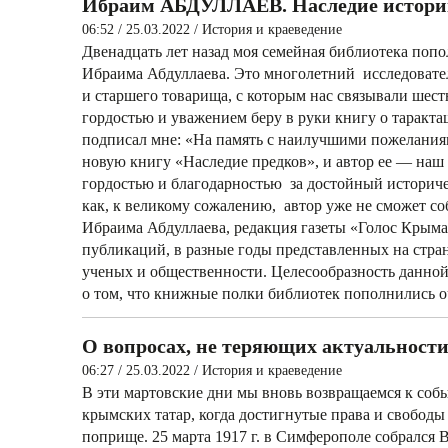
Ибраим АБДУЛЛАЕВ. Наследие истори
06:52 / 25.03.2022
/
История и краеведение
Двенадцать лет назад моя семейная библиотека попо
Ибраима Абдуллаева. Это многолетний исследовател
и старшего товарища, с которым нас связывали шест
гордостью и уважением беру в руки книгу о таракта
подписал мне: «На память с наилучшими пожеланиями.
новую книгу «Наследие предков», и автор ее — на
гордостью и благодарностью за достойный историче
как, к великому сожалению, автор уже не сможет со
Ибраима Абдуллаева, редакция газеты «Голос Крыма»
публикаций, в разные годы представленных на стра
ученых и общественности. Целесообразность данно
о том, что книжные полки библиотек пополнились 
О вопросах, не теряющих актуальност
06:27 / 25.03.2022
/
История и краеведение
В эти мартовские дни мы вновь возвращаемся к соб
крымских татар, когда достигнутые права и свобод
поприще. 25 марта 1917 г. в Симферополе собрался 