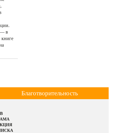
,
в
рции.
 — в
й книге
на
Благотворительность
В
ЛАМА
АКЦИЯ
ПИСКА