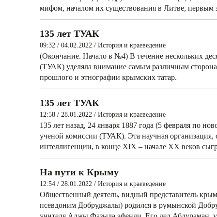
мифом, началом их существования в Литве, первым 
135 лет ТУАК
09:32 / 04.02.2022
/
История и краеведение
(Окончание. Начало в №4) В течение нескольких дес
(ТУАК) уделяла внимание самым различным сторона
прошлого и этнографии крымских татар.
135 лет ТУАК
12:58 / 28.01.2022
/
История и краеведение
135 лет назад, 24 января 1887 года (5 февраля по 
ученой комиссии (ТУАК). Эта научная организация,
интеллигенции, в конце XIX – начале ХХ веков сыг
На пути к Крыму
12:54 / 28.01.2022
/
История и краеведение
Общественный деятель, видный представитель кры
псевдоним Добруджалы) родился в румынской Добруд
учителя Аджы Фазыла эфенди. Его дед Абдураман, 