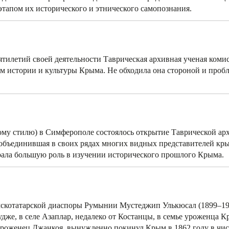
этапом их исторического и этнического самопознания.
ятилетий своей деятельности Таврическая архивная ученая коми
м истории и культуры Крыма. Не обходила она стороной и проб
новому стилю) в Симферополе состоялось открытие Таврической а
 объединившая в своих рядах многих видных представителей кр
рала большую роль в изучении исторического прошлого Крыма.
мскотатарской диаспоры Румынии Мустеджип Улькюсал (1899–19
же, в селе Азаплар, недалеко от Костанцы, в семье уроженца К
уроженец Джанкоя, вынужденно покинул Крым в 1862 году в чис