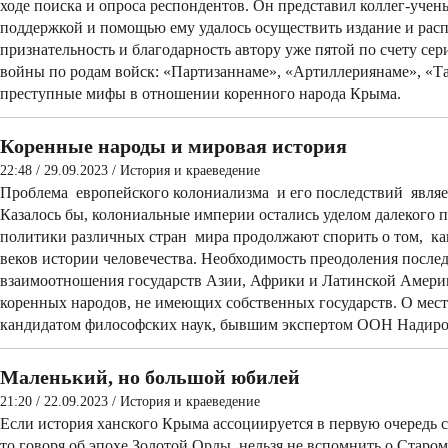
ходе поиска и опроса респондентов. Он представил коллег-учены
поддержкой и помощью ему удалось осуществить издание и рас
признательность и благодарность автору уже пятой по счету с
войны по родам войск: «Партизаннаме», «Артиллериянаме», «Т
преступные мифы в отношении коренного народа Крыма.
Коренные народы и мировая история
22:48 / 29.09.2023
/
История и краеведение
Проблема европейского колониализма и его последствий являе
Казалось бы, колониальные империи остались уделом далекого п
политики различных стран мира продолжают спорить о том, ка
веков истории человечества. Необходимость преодоления после
взаимоотношения государств Азии, Африки и Латинской Америк
коренных народов, не имеющих собственных государств. О мест
кандидатом философских наук, бывшим экспертом ООН Надир
Маленький, но большой юбилей
21:20 / 22.09.2023
/
История и краеведение
Если история ханского Крыма ассоциируется в первую очередь 
то говоря об эпохе Золотой Орды, нельзя не вспомнить о Старо