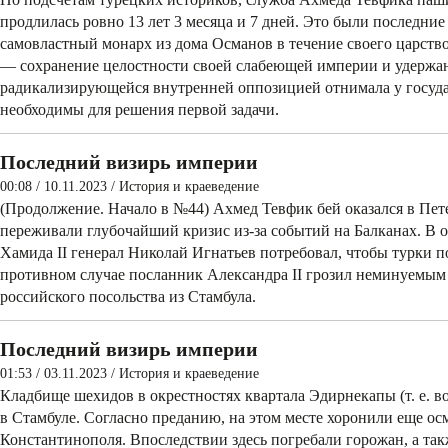
продлилась ровно 13 лет 3 месяца и 7 дней. Это были последни
самовластный монарх из дома Османов в течение­ своего царств
— сохранение­ целостности своей слабеющей империи и ­удержан
радикализирующейся внутренней оппозицией отнимала у государ
необходимы для решения первой задачи.
Последний визирь империи
00:08 / 10.11.2023
/
История и краеведение
(Продолжение. Начало в №44) Ахмед Тевфик бей оказался в Пете
переживали глубочайший кризис из-за событий на Балканах. В о
Хамида II генерал Николай Игнатьев потребовал, чтобы турки 
противном случае посланник Александра II грозил неминуемым
российского посольства из Стамбула.
Последний визирь империи
01:53 / 03.11.2023
/
История и краеведение
Кладбище шехидов в окрестностях квартала Эдирнекапы (т. е. в
в Стамбуле. Согласно преданию, на этом месте хоронили еще ос
Константинополя. Впоследствии здесь погребали горожан, а так