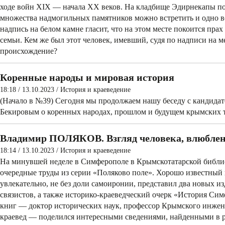
ходе войн XIX — начала ХХ веков. На кладбище Эдирнекапы п
множества надмогильных памятников можно встретить и одно в
надпись на белом камне гласит, что на этом месте покоится пр
семьи. Кем же был этот человек, имевший, судя по надписи на м
происхождение?
Коренные народы и мировая история
18:18 / 13.10.2023
/
История и краеведение
(Начало в №39) Сегодня мы продолжаем нашу беседу с кандид
Бекировым о коренных народах, прошлом и будущем крымских т
Владимир ПОЛЯКОВ. Взгляд человека, влюбле
18:14 / 13.10.2023
/
История и краеведение
На минувшей неделе в Симферополе в Крымскотатарской библиот
очередные труды из серии «Поляково поле». Хорошо известный
увлекательно, не без доли самоиронии, представил два новых и
связистов, а также историко-краеведческий очерк «История Сим
книг — доктор исторических наук, профессор Крымского инжен
краевед — поделился интересными сведениями, найденными в р