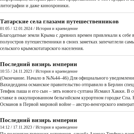
литографии и даже кинохроники.
Татарские села глазами путешественников
01:05 / 12.01.2024
/
История и краеведение
Благодатные земли Крыма с древних времен привлекали к себе
полуостров путешественники в своих заметках запечатлели сам
сельского крымскотатарского населения.
Последний визирь империи
10:55 / 24.11.2023
/
История и краеведение
(Окончание. Начало в №№44–46) Для официального уведомления
Вахидеддина османское правительство отправило в Берлин спе
Тевфик паша и ­его сын – зять нового султана Исмаил Хакки. В с
ставке в оккупированном бельгийском курортном городке Спа. 
Османов в Первой мировой войне – австро-венгерского императ
Последний визирь империи
14:12 / 17.11.2023
/
История и краеведение
По подсчетам турецких ­историков, служба Ахмеда Тевфика паш